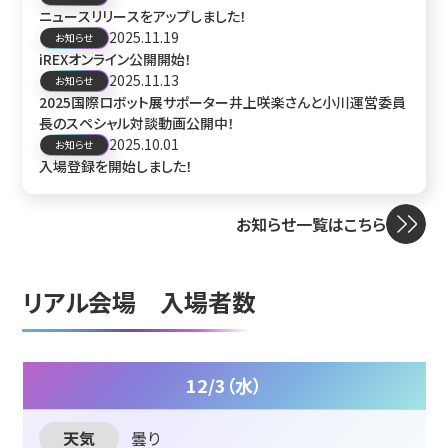
ニュースリリースをアップしました！
次回の国際ロボット展は2027年
2025.11.19
お知らせ
12月上旬開催予定です。
iREXオンライン公開開始！
2025.11.13
お知らせ
2025国際ロボット展サポーター井上咲楽さんと小川運営委員
［ご案内］
長のスペシャル対談動画公開中！
2026年12月に『RoboNext 2026』を初開催いた
2025.10.01
お知らせ
します。
入場登録を開始しました！
多くのご出展・来場をお待ちしております。
詳細はこちら
お知らせ一覧はこちら
https://robonext.nikkan.co.jp/
リアル会場 入場者数
12/3（水）
曇り