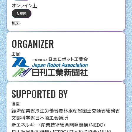
オンライン上
入場料
無料
ORGANIZER
主催
SUPPORTED BY
後援
経済産業省
厚生労働省
農林水産省
国土交通省
総務省
文部科学省
日本商工会議所
新エネルギー・産業技術総合開発機構（NEDO）
日本貿易振興機構（JETRO）
日本放送協会（NHK）