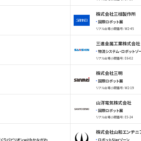
株式会社三桂製作所
国際ロボット展
リアル会場小間番号: W2-45
三進金属工業株式会社
物流システム・ロボットゾ
リアル会場小間番号: E6-02
株式会社三明
国際ロボット展
リアル会場小間番号: W2-19
山洋電気株式会社
国際ロボット展
リアル会場小間番号: E5-24
株式会社山和エンヂニ
くりパビリオンwithかながわ
ロボットSIerゾーン