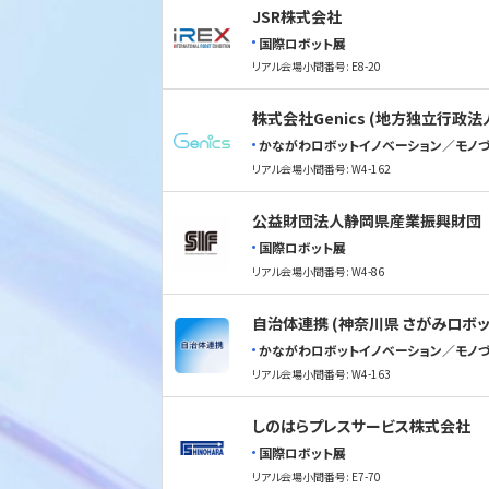
JSR株式会社
国際ロボット展
リアル会場小間番号: E8-20
株式会社Genics (地方独立行
かながわロボットイノベーション／モノづ
リアル会場小間番号: W4-162
公益財団法人静岡県産業振興財団
国際ロボット展
リアル会場小間番号: W4-86
自治体連携 (神奈川県 さがみロボ
かながわロボットイノベーション／モノづ
リアル会場小間番号: W4-163
しのはらプレスサービス株式会社
国際ロボット展
リアル会場小間番号: E7-70