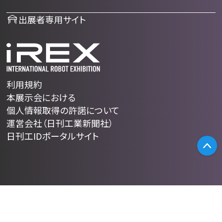
出展者専用サイト
利用規約
本展示会における
個人情報取得の許諾について
運営会社（日刊工業新聞社）
日刊工IDポータルサイト
P
フリーワード検索
Copyright 2025 NIKKAN KOGYO SHIMBUN.,Ltd. All Rights Reserved