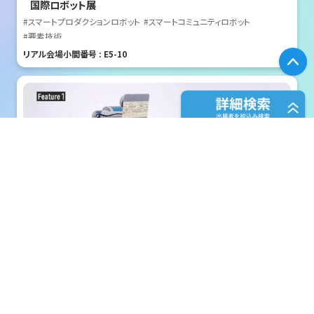
国際ロボット展
#スマートプロダクションロボット
#スマートコミュニティロボット
#要素技術
リアル会場小間番号 : E5-10
P
フリーワード検索
五十音検索
株式会社クリエイティブテクノロジー
展示会検索