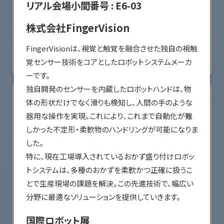
リアル会場小間番号 :
E6-03
オリエンタルモーター株式会社
株式会社FingerVision
国際ロボット展
FingerVisionは、視覚と触覚を融合させた独自の視触
#スマートプロダクションロボット
#要素技術
覚センサー技術をコアとしたロボットシステムメーカ
リアル会場小間番号 : W2-36
ーです。

独自開発のセンサーを内蔵したロボットハンドは、物
体の形状だけでなく滑りも検知し、人間の手のような
器用な操作を実現。これにより、これまで自動化が難
しかった不定形・柔軟物のハンドリングが可能になりま
した。

特に、現在工場導入されているおかず盛り付けロボッ
トシステムは、多種のおかずを柔軟かつ正確に扱うこ
とで生産現場の課題を解決。この先進技術で、幅広い
分野に最適なソリューションを提供していきます。
川崎重工業株式会社
国際ロボット展