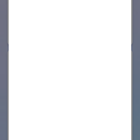
日本ローターバッハ株式会社
国際ロボット展
#要素技術
リアル会場小間番号 : W4-73