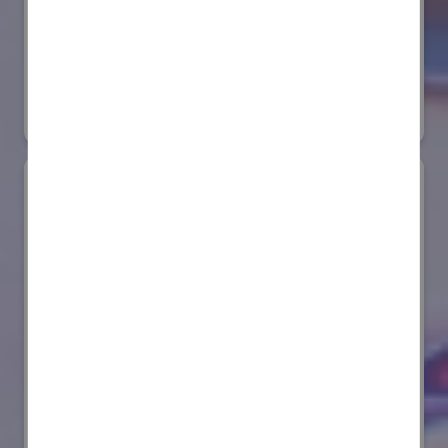
株式会社ダイヘン
国際ロボット展
#スマートプロダクションロボット
リアル会場小間番号 : E6-20
AIセーフティ・インスティテュート(AISI)
国際ロボット展