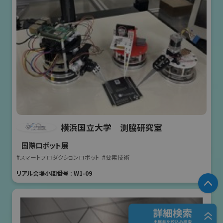
横浜国立大学 渕脇研究室
国際ロボット展
#スマートプロダクションロボット
#要素技術
リアル会場小間番号 : W1-09
P