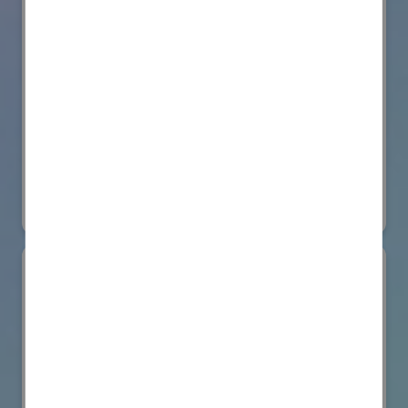
株式会社BIOISM
物流システム・ロボットゾーン
#情報機器・システム
オンライン出展のみ