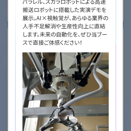
パラレル、スカラロボットによる高速
国際ロボット展
#スマートプロダクションロボット
#スマートコミュニティロボット
搬送ロボットに搭載した実演デモを
展示。AI×視触覚が、あらゆる業界の
リアル会場小間番号 : E5-08
人手不足解消や生産性向上に直結
します。未来の自動化を、ぜひ当ブー
株式会社ケーメックスONE
国際ロボット展
#スマートプロダクションロボット
#スマートコミュニティロボット