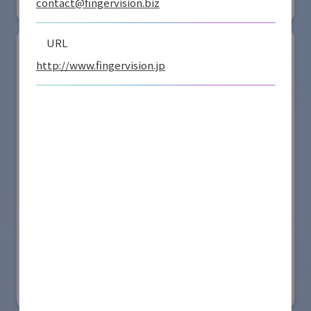
contact@fingervision.biz
リアル会場小間番号 : W2-41
URL
http://www.fingervision.jp
ダイドー株式会社
国際ロボット展
#スマートプロダクションロボット
#スマートコミュニティロボット
#要素技術
リアル会場小間番号 : W2-25