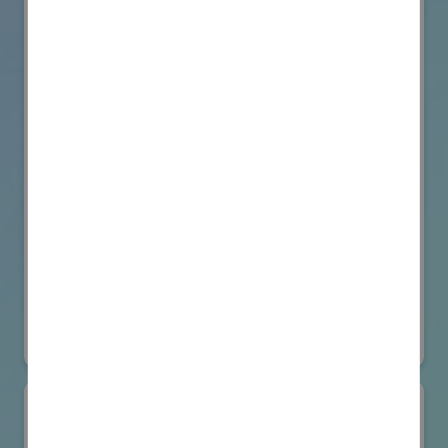
VicOne
国際ロボット展
#要素技術
オンライン出展のみ