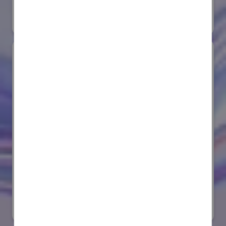
#要素技術
オンライン出展のみ
サンゴバン株式会社
国際ロボット展
#要素技術
リアル会場小間番号 : E8-08