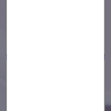
セイコーエプソン株式会社
国際ロボット展
#スマートプロダクションロボット
#要素技術
リアル会場小間番号 : E4-03