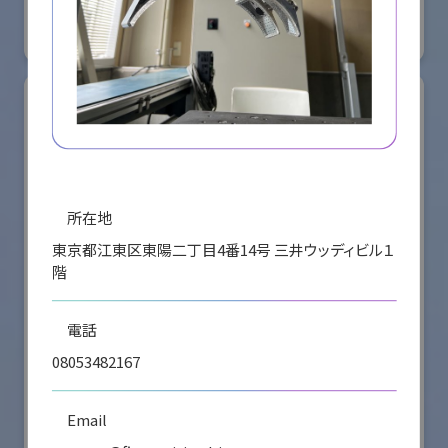
#要素技術
リアル会場小間番号 : E4-16
所在地
東京都江東区東陽二丁目4番14号 三井ウッディビル１
階
電話
08053482167
シナノケンシ株式会社
国際ロボット展
Email
#スマートプロダクションロボット
#要素技術