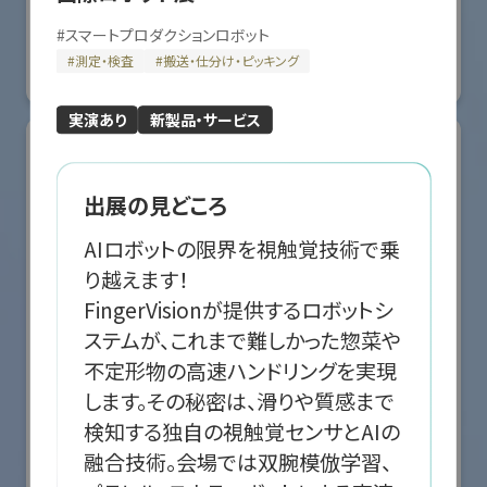
国際ロボット展
#スマートプロダクションロボット
#スマートコミュニティロボット
#
スマートプロダクションロボット
#要素技術
#
測定・検査
#
搬送・仕分け・ピッキング
リアル会場小間番号 : E5-10
実演あり
新製品・サービス
出展の見どころ
AIロボットの限界を視触覚技術で乗
り越えます！

FingerVisionが提供するロボットシ
ステムが、これまで難しかった惣菜や
不定形物の高速ハンドリングを実現
します。その秘密は、滑りや質感まで
検知する独自の視触覚センサとAIの
株式会社クリエイティブテクノロジー
融合技術。会場では双腕模倣学習、