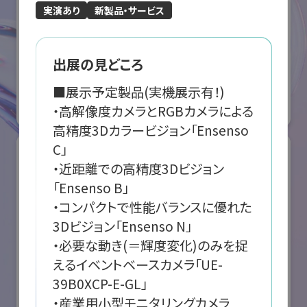
実演あり
新製品・サービス
ABB株式会社
出展の見どころ
国際ロボット展
■展示予定製品(実機展示有！)

#スマートプロダクションロボット
#要素技術
・高解像度カメラとRGBカメラによる
オンライン出展のみ
高精度3Dカラービジョン「Ensenso 
C」

・近距離での高精度3Dビジョン
「Ensenso B」

・コンパクトで性能バランスに優れた
3Dビジョン「Ensenso N」

・必要な動き(＝輝度変化)のみを捉
えるイベントベースカメラ「UE-
39B0XCP-E-GL」

・産業用小型モニタリングカメラ