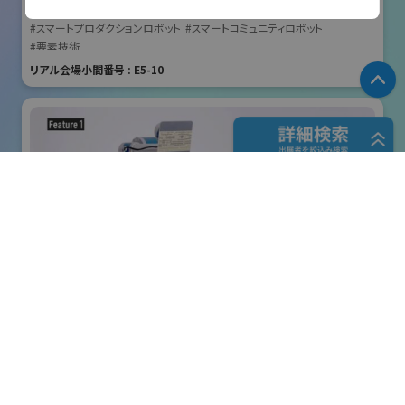
国際ロボット展
#スマートプロダクションロボット
#スマートコミュニティロボット
所在地
#要素技術
東京都千代田区飯田橋2-1-10 TUGビル5階
リアル会場小間番号 : E5-10
P
担当部署
営業部
フリーワード検索
電話
03-6265-3310
Email
五十音検索
camera@tem-inc.co.jp
URL
株式会社クリエイティブテクノロジー
展示会検索
http://www.tem-inc.co.jp