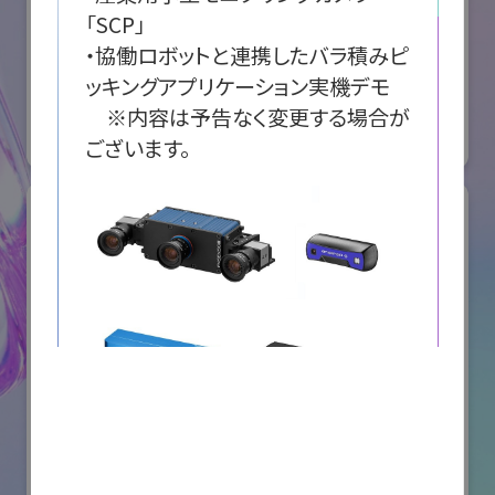
「SCP」

オリエンタルモーター株式会社
・協働ロボットと連携したバラ積みピ
ッキングアプリケーション実機デモ

国際ロボット展
　※内容は予告なく変更する場合が
#スマートプロダクションロボット
#要素技術
リアル会場小間番号 : W2-36
川崎重工業株式会社