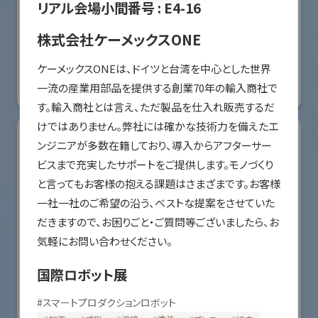
リアル会場小間番号 :
E4-16
オリエンタルモーター株式会社
株式会社ケーメックスONE
国際ロボット展
ケーメックスONEは、ドイツと台湾を中心とした世界
#スマートプロダクションロボット
#要素技術
一流の産業用部品を提供する創業70年の輸入商社で
リアル会場小間番号 : W2-36
す。輸入商社とは言え、ただ製品を仕入れ販売するだ
けではありません。弊社には確かな技術力を備えたエ
ンジニアが多数在籍しており、導入からアフターサー
ビスまで充実したサポートをご提供します。モノづくり
と言ってもお客様の抱える課題はさまざまです。お客様
一社一社のご希望の沿う、ベストな提案をさせていた
だきますので、お困りごと・ご質問等ございましたら、お
気軽にお問い合わせください。
国際ロボット展
川崎重工業株式会社
#
スマートプロダクションロボット