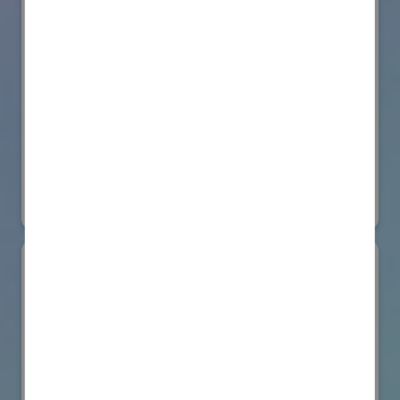
株式会社BIOISM
物流システム・ロボットゾーン
#情報機器・システム
オンライン出展のみ