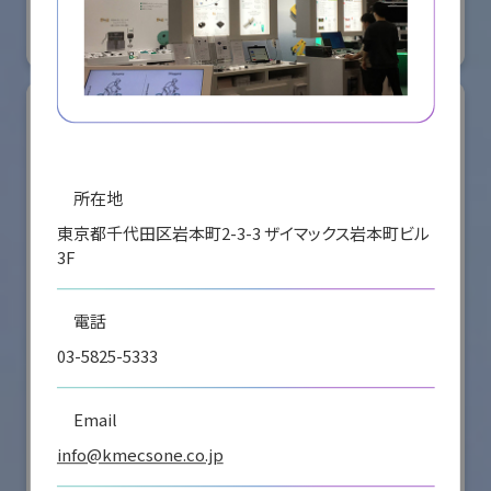
#要素技術
リアル会場小間番号 : E4-16
所在地
東京都千代田区岩本町2-3-3 ザイマックス岩本町ビル
3F
電話
03-5825-5333
シナノケンシ株式会社
Email
国際ロボット展
info@kmecsone.co.jp
#スマートプロダクションロボット
#要素技術