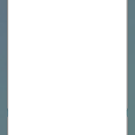
VicOne
国際ロボット展
#要素技術
オンライン出展のみ