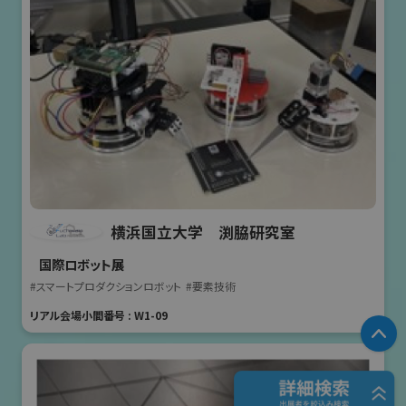
横浜国立大学 渕脇研究室
国際ロボット展
#スマートプロダクションロボット
#要素技術
リアル会場小間番号 : W1-09
P