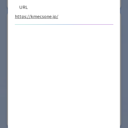
リアル会場小間番号 : W2-41
URL
https://kmecsone.jp/
ダイドー株式会社
国際ロボット展
#スマートプロダクションロボット
#スマートコミュニティロボット
#要素技術
リアル会場小間番号 : W2-25