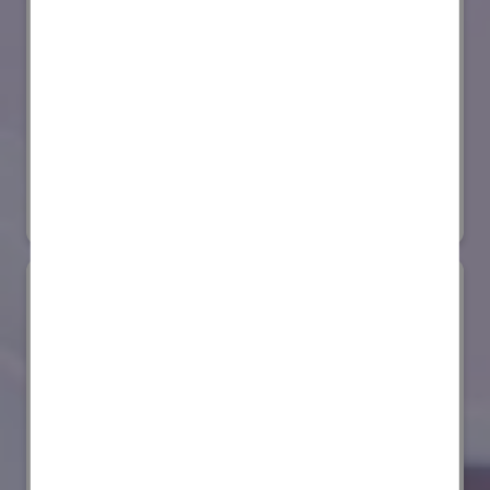
セイコーエプソン株式会社
国際ロボット展
#スマートプロダクションロボット
#要素技術
リアル会場小間番号 : E4-03