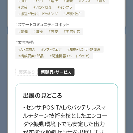
#
加工
#
成形
#
溶接
#
塗装
#
プレス
#
組立
国際ロボット展
#
実装
#
測定・検査
#
インフラ
#スマートプロダクションロボット
#スマートコミュニティロボット
#
搬送・仕分け・ピッキング
#
収穫・散布
#要素技術
リアル会場小間番号 : E5-10
#
スマートコミュニティロボット
#
警備
#
清掃
#
医療
#
災害対応
#
要素技術
#
AI・生成AI
#
ソフトウェア
#
駆動・センサ・制御系
#
構成要素・部品
#
関連機器 （ハードウェア）
実演あり
新製品・サービス
出展の見どころ
・センサ:POSITALのバッテリレスマ
ルチターン技術を核としたエンコー
株式会社クリエイティブテクノロジー
ダや振動環境下でも安定した出力
が可能な傾斜センサを出展します。