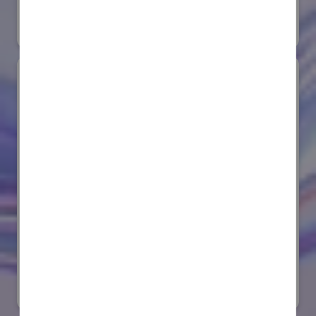
#要素技術
オンライン出展のみ
サンゴバン株式会社
国際ロボット展
#要素技術
リアル会場小間番号 : E8-08