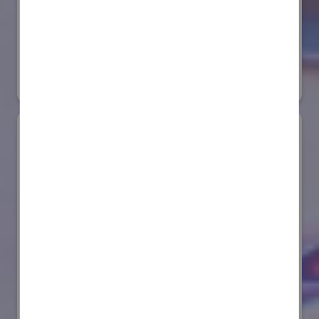
株式会社ダイヘン
国際ロボット展
#スマートプロダクションロボット
リアル会場小間番号 : E6-20
AIセーフティ・インスティテュート(AISI)
国際ロボット展