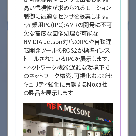
国際ロボット展
高い信頼性が求められるモーション
#スマートプロダクションロボット
#スマートコミュニティロボット
制御に最適なセンサを提案します。

リアル会場小間番号 : E5-08
・産業用PC(IPC):AMRの開発に不可
欠な高度な画像処理が可能な
NVIDIA Jetson対応のIPCや自動運
転開発ツールのROS2が標準インス
トールされているIPCを展示します。

・ネットワーク機器:過酷な環境下で
のネットワーク構築、可視化およびセ
キュリティ強化に貢献するMoxa社
の製品を展示します。
株式会社ケーメックスONE
国際ロボット展
#スマートプロダクションロボット
#スマートコミュニティロボット