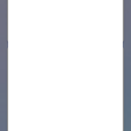
日本ローターバッハ株式会社
国際ロボット展
#要素技術
リアル会場小間番号 : W4-73