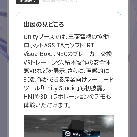
ABB株式会社
出展の見どころ
国際ロボット展
Unityブースでは、三菱電機の協働
#スマートプロダクションロボット
#要素技術
ロボットASSITA用ソフト『RT 
オンライン出展のみ
VisualBox』、NECのブレーカー交換
VRトレーニング、積木製作の安全体
感VRなどを展示。さらに、直感的に
3D制作ができる産業向けノーコード
ツール「Unity Studio」も初披露。
HMIや3Dコラボレーションのデモも
体験いただけます。