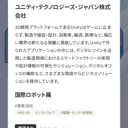
ユニティ・テクノロジーズ・ジャパン株式
会社
入場登録・ログインすると出展者のお気に入り登録ができます。
3D開発プラットフォームであるUnityはゲームに止ま
らず、製造や建設・設計、自動車、輸送、医療など、幅広
い業界の新たなる発展に貢献しています。Unityで作
られたアプリケーションの中には、デジタルツインを活
用した製造現場におけるスマートファクトリーの実現
や設計情報の可視化やシミュレーション、デジタルオフ
ィスの構築など、さまざまな角度からビジネスソリュー
国際ロボット展
#
要素技術
#
AR・VR
#
ソフトウェア
#
駆動・センサ・制御系
実演あり
新製品・サービス