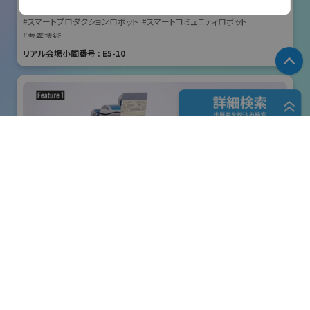
国際ロボット展
#スマートプロダクションロボット
#スマートコミュニティロボット
#要素技術
リアル会場小間番号 : E5-10
P
フリーワード検索
五十音検索
株式会社クリエイティブテクノロジー
展示会検索