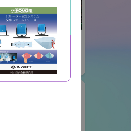
リエイティブ
株式会社ケーメックス
ー
ONE
国際ロボット展
ロボット
#スマートプロダクションロボット
ボット
#スマートコミュニティロボット
#要素技術
08
リアル会場小間番号 : E4-16
ク株式会社