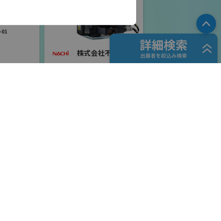
ロボット
PA
01
株式会社不二越
国際ロボット展
#スマートプロダクションロボット
#要素技術
リアル会場小間番号 : E6-06
住友重機械工業株式会
社 PTC事業部
ャル
国際ロボット展