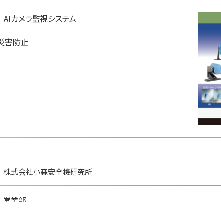
AIカメラ監視システム

害防止

川崎重工業株式会
エンタルモーター
株式会社ク
社
会社
テクノロジ
国際ロボット展
展
国際ロボット展
#スマートプロダクションロボット
#スマートコミュニティロボット
ションロボット
#スマートプロダクション
#要素技術
#スマートコミュニティロ
リアル会場小間番号 : E5-10
 W2-36
リアル会場小間番号 : E5-
株式会社小森安全機研究所
営業部
イドー株式会社
ハイデンハイン株式
ファナッ
会社