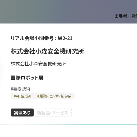
出展者一覧
リアル会場小間番号 :
W2-21
T
株式会社小森安全機研究所
株式会社小森安全機研究所
国際ロボット展
#
要素技術
#
AI・生成AI
#
駆動・センサ・制御系
ができます。
実演あり
新製品・サービス