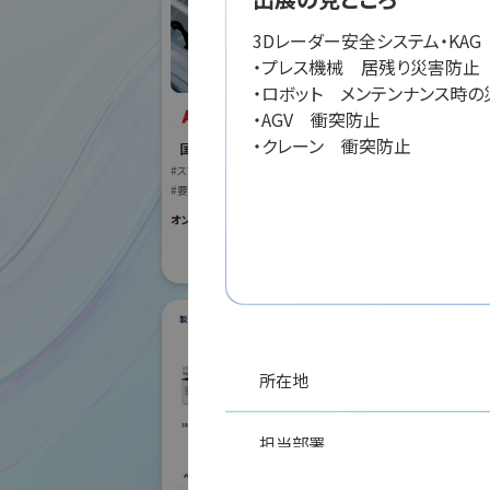
3Dレーダー安全システム・KAG　
・プレス機械　居残り災害防止

・ロボット　メンテンナンス時の災
ABB株式会社
・AGV　衝突防止

オリ
・クレーン　衝突防止
国際ロボット展
株式
#スマートプロダクションロボット
#要素技術
国際ロボット
#スマートプロダク
オンライン出展のみ
#要素技術
リアル会場小間番号 :
所在地
担当部署
ダ
シナノケンシ株式会
社