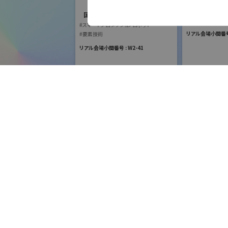
国際ロボット
電話
#スマートプロダク
国際ロボット展
#スマートコミュニ
#スマートプロダクションロボット
#要素技術
リアル会場小間番号 :
#要素技術
Email
リアル会場小間番号 : W2-41
URL
フリーワード検索
五十音検索
株式会社安川電機
国際ロボット展
#スマートプロダクションロボット
リモ
#スマートコミュニティロボット
展示会検索
株式
#要素技術