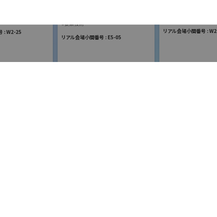
展
0489616789
国際ロボット展
ションロボット
国際ロボット展
#スマートプロダクション
ティロボット
#要素技術
リアル会場小間番号 : W2-
 W2-25
toiawase@komorisafety.co.jp
リアル会場小間番号 : E5-05
https://www.komorisafety.co.jp/
ートロボティクス
スペイシ
ジェービーエムエンジ
会社