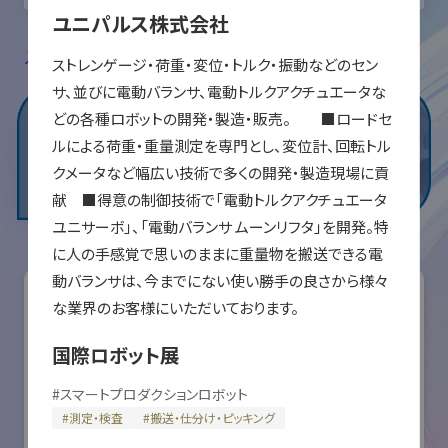
ユニパルス株式会社
入場登録・ログインすると出展者のお気に入り登録ができます。
ストレンゲージ・荷重・変位・トルク・振動などのセン
サ、並びに電動バランサ、電動トルクアクチュエータな
どの各種ロボットの開発・製造・販売。　　■ロードセ
ルによる荷重・重量測定を専門とし、変位計、回転トル
クメータなど幅広い技術で多くの開発・製造現場に貢
献　■得意の制御技術で「電動トルクアクチュエータ 
ユニサーボ」、「電動バランサ ムーンリフタ」を開発。特
に人の手感覚で思いのままに重量物を搬送できる電
動バランサは、今までにない使い勝手の良さから様々
な業界のお客様にいただいております。
国際ロボット展
#
スマートプロダクションロボット
#
測定・検査
#
搬送・仕分け・ピッキング