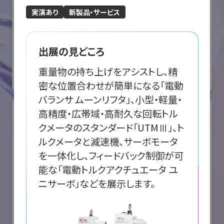
実演あり
新製品・サービス
ABB株式会社
出展の見どころ
国際ロボット展
#スマートプロダクションロボット
#要素技術
重量物の持ち上げをアシストし、精
オンライン出展のみ
密な位置合わせが簡単になる「電動
バランサ ムーンリフタ」、小型・軽量・
高精度・広帯域・高耐久な回転トル
クメータのスタンダード「UTMⅢ」、ト
ルクメータと減速機、サーボモータ
を一体化し、フィードバック制御が可
能な「電動トルクアクチュエータ ユ
ニサーボ」などを展示します。