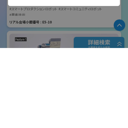
国際ロボット展
#スマートプロダクションロボット
#スマートコミュニティロボット
Email
#要素技術
information@unipulse.co.jp
リアル会場小間番号 : E5-10
P
URL
https://www.unipulse.tokyo/
フリーワード検索
五十音検索
株式会社クリエイティブテクノロジー
展示会検索