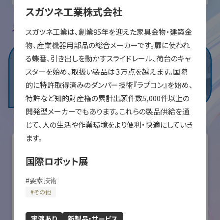
スガツネ工業株式会社
入場登録・ログインすると出展者のお気に入り登録ができます。
スガツネ工業は、創業95年を迎えた家具金物・建築金
物、産業機器用部品の総合メーカーです。扉に使われ
る蝶番、引き出しを動かすスライドレール、荷台のキャ
スターを始め、取扱い製品は３万点を越えます。国際
的に特許取得済みのダンパー技術『ラプコン』を始め、
特許など知的財産権の累計出願件数5,000件以上の
開発型メーカーでもあります。これらの製品供給を通
じて、人の生活や作業環境をより便利・快適にしていき
ます。
国際ロボット展
#
要素技術
#
その他
実演あり
新製品・サービス