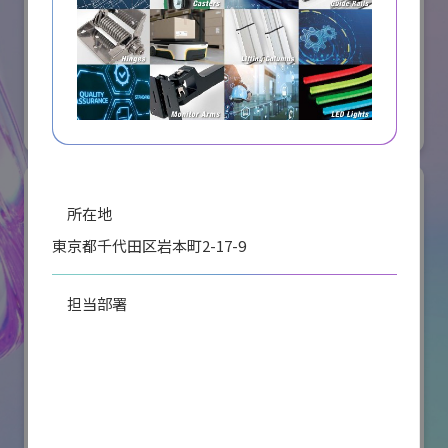
オリエンタルモーター株式会社
国際ロボット展
#スマートプロダクションロボット
#要素技術
リアル会場小間番号 : W2-36
所在地
東京都千代田区岩本町2-17-9
担当部署
テクノフィールド（産業機構部品）
電話
川崎重工業株式会社
03-3851-1122