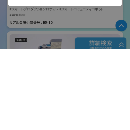
国際ロボット展
#スマートプロダクションロボット
#スマートコミュニティロボット
Email
#要素技術
tecf1@sugatsune.co.jp
リアル会場小間番号 : E5-10
P
URL
https://www.sugatsune.co.jp/
フリーワード検索
五十音検索
株式会社クリエイティブテクノロジー
展示会検索