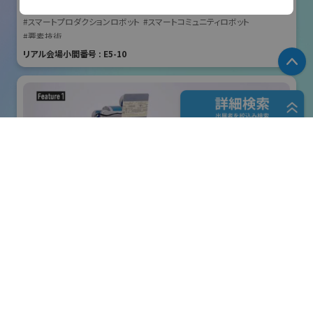
国際ロボット展
電話
#スマートプロダクションロボット
#スマートコミュニティロボット
072-829-3650
#要素技術
リアル会場小間番号 : E5-10
P
URL
https://www.aizrobo.co.jp/
フリーワード検索
五十音検索
株式会社クリエイティブテクノロジー
展示会検索