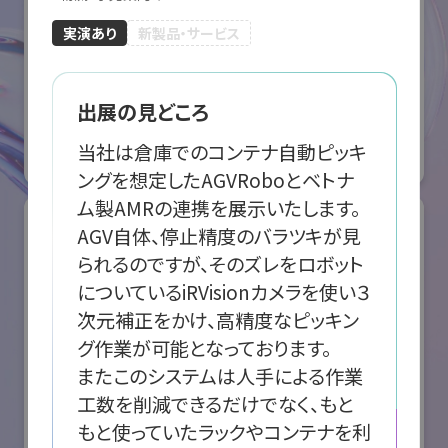
実演あり
新製品・サービス
ABB株式会社
出展の見どころ
国際ロボット展
#スマートプロダクションロボット
#要素技術
当社は倉庫でのコンテナ自動ピッキ
オンライン出展のみ
ングを想定したAGVRoboとベトナ
ム製AMRの連携を展示いたします。

AGV自体、停止精度のバラツキが見
られるのですが、そのズレをロボット
についているiRVisionカメラを使い３
次元補正をかけ、高精度なピッキン
グ作業が可能となっております。

またこのシステムは人手による作業
工数を削減できるだけでなく、もと
もと使っていたラックやコンテナを利