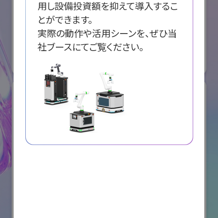
用し設備投資額を抑えて導入するこ
とができます。

オリエンタルモーター株式会社
実際の動作や活用シーンを、ぜひ当
国際ロボット展
社ブースにてご覧ください。
#スマートプロダクションロボット
#要素技術
リアル会場小間番号 : W2-36
所在地
大阪府寝屋川市点野3丁目4番3号
川崎重工業株式会社