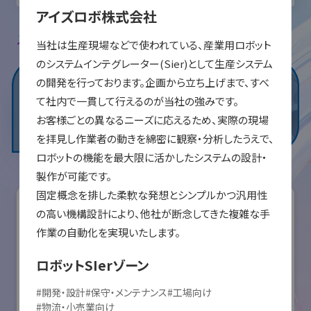
アイズロボ株式会社
入場登録・ログインすると出展者のお気に入り登録ができます。
当社は生産現場などで使われている、産業用ロボット
のシステムインテグレーター(Sier)として生産システム
の開発を行っております。企画から立ち上げまで、すべ
て社内で一貫して行えるのが当社の強みです。

お客様ごとの異なるニーズに応えるため、実際の現場
を拝見し作業者の動きを綿密に観察・分析したうえで、
ロボットの機能を最大限に活かしたシステムの設計・
製作が可能です。

固定概念を排した柔軟な発想とシンプルかつ汎用性
の高い機構設計により、他社が断念してきた複雑な手
作業の自動化を実現いたします。
ロボットSIerゾーン
#
開発・設計
#
保守・メンテナンス
#
工場向け
#
物流・小売業向け