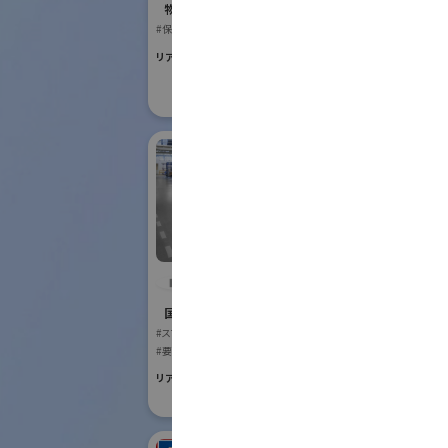
Robot
物流システム・ロボットゾーン
#保管・ピッキングシステム
国際ロボット
#スマートプロダク
リアル会場小間番号 : E6-17
#スマートコミュニ
リアル会場小間番号 :
IDEC株式会社
アイ
式会
国際ロボット展
#スマートコミュニティロボット
国際ロボット
#要素技術
#スマートプロダク
リアル会場小間番号 : W2-24
リアル会場小間番号 :