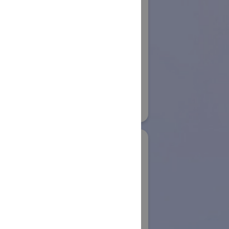
株式会社アイエイア
イ
ロボット
ボット
国際ロボット展
#スマートプロダクションロボット
32
#要素技術
リアル会場小間番号 : E4-09
業株式会社
IDS Imaging