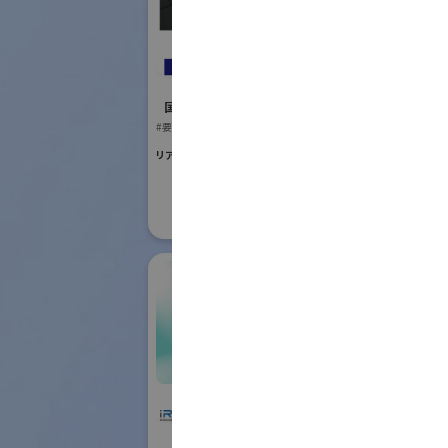
国際ロボット
#要素技術
レイデント工業株式
リアル会場小間番号 :
会社
国際ロボット展
#要素技術
リアル会場小間番号 : E5-13
株式会社IHI物流産業
IFR In
システム
Feder