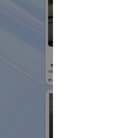
株式会社BIOISM
Vi
物流システム・ロボットゾーン
国際ロボット
#情報機器・システム
#要素技術
オンライン出展のみ
オンライン出展の
株
ク