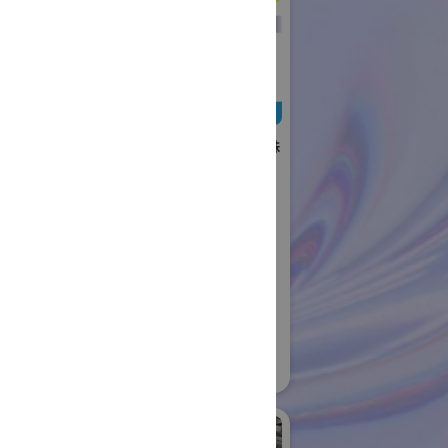
日本ローターバッハ株
式会社
国際ロボット展
#要素技術
リアル会場小間番号 : W4-73
社日伝
ロボット
04