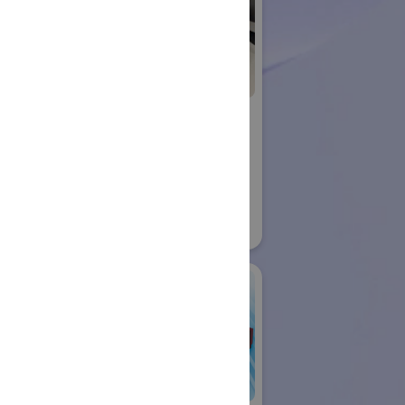
ujin
横浜国立大学 渕脇
ロボット
研究室
国際ロボット展
21
#スマートプロダクションロボット
#要素技術
リアル会場小間番号 : W1-09
アールティ