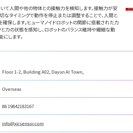
展
国際ロボット展
ションロボット
用いて人間や他の物体との接触力を検知します。接触力が安
国際ロボット展
#スマートプロダクション
ティロボット
適切なタイミングで動作を停止または調整することで、人間と
#要素技術
リアル会場小間番号 : W2-
 W2-25
を確保します。ヒューマノイドロボットの関節に搭載された力
リアル会場小間番号 : E5-05
クと力の状態を感知し、ロボットのバランス維持や繊細な動
能にします。
Floor 1-2, Building A02, Dayun AI Town,
Overseas
86 19842183167
info@xjcsensor.com
ートロボティクス
スペイシ
ジェービーエムエンジ
会社