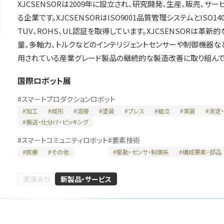
XJCSENSORは2009年に設立され、研究開発、生産、販売、
る企業です。XJCSENSORはISO9001品質管理システムとISO1
TUV、ROHS、UL認証を取得しています。XJCSENSORは革
量、多軸力、トルクなどのインテリジェントセンサーや制御機器な
川崎重工業株式会
用されている産業グレード製品の継続的な製造改善に取り組んでい
エンタルモーター
株式会社ク
社
会社
テクノロジ
国際ロボット展
国際ロボット展
展
国際ロボット展
#スマートプロダクションロボット
#
スマートプロダクションロボット
#スマートコミュニティロボット
ションロボット
#スマートプロダクション
#要素技術
#スマートコミュニティロ
#
加工
#
成形
#
溶接
#
塗装
#
プレス
#
組立
#
実装
#
測定
リアル会場小間番号 : E5-10
#
搬送・仕分け・ピッキング
 W2-36
リアル会場小間番号 : E5-
#
スマートコミュニティロボット
#
要素技術
#
医療
#
その他
#
駆動・センサ・制御系
#
構成要素・部品
実演あり
新製品・サービス
イドー株式会社
ハイデンハイン株式
ファナッ
会社