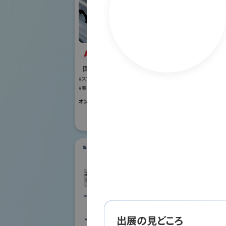
ABB株式会社
オリ
国際ロボット展
株式
#スマートプロダクションロボット
#要素技術
国際ロボット
#スマートプロダク
オンライン出展のみ
#要素技術
リアル会場小間番号 :
ダ
シナノケンシ株式会
出展の見どころ
社