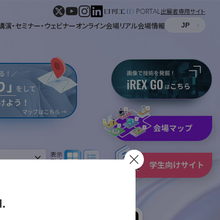
出展者専用サイト
講演・セミナー・ウェビナー
オンライン会場
リアル会場情報
パネル表示
リスト表示
表示
形式
.