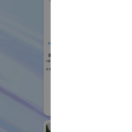
ZeroErr Global
T
Limited
国際ロボット
国際ロボット展
#スマートプロダク
#要素技術
#要素技術
リアル会場小間番号 : W2-12
リアル会場小間番号 :