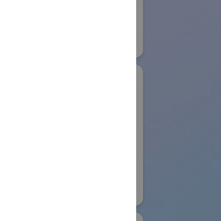
Development
22
Systems GmbH
物流システム・ロボットゾーン
#保管・ピッキングシステム
#その他
リアル会場小間番号 : E6-04
木製作所
Aoting Intelligent
コイワイ)
Technology Co.,Ltd
ノベーション
国際ロボット展
ンwithかな
#スマートコミュニティロボット
リアル会場小間番号 : W4-63
153