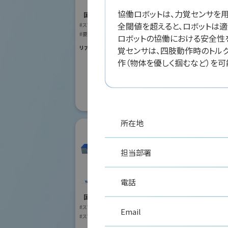
国際ロボット
#スマートプロダク
協働ロボットは、力覚センサを
国際ロボット展
#スマートコミュニ
全閾値を超えると、ロボットは
#スマートプロダクションロボット
#要素技術
リアル会場小間番号 :
#要素技術
ロボットの協働における安全性
リアル会場小間番号 : W2-41
覚センサは、四肢動作時のトル
作（物体を優しく掴むなど）を可
所在地
担当部署
電話
株式会社安川電機
国際ロボット展
#スマートプロダクションロボット
Email
リモ
#スマートコミュニティロボット
株式
#要素技術