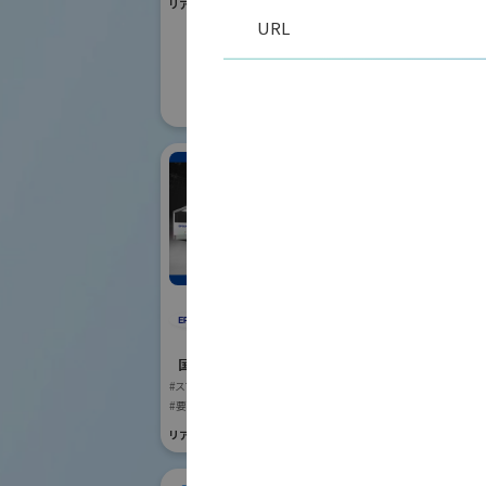
リアル会場小間番号 : W1-01
国際ロボット
URL
#要素技術
リアル会場小間番号 :
株
セイコーエプソン株式
国際ロボット
会社
#スマートプロダク
国際ロボット展
リアル会場小間番号 :
#スマートプロダクションロボット
#要素技術
リアル会場小間番号 : E4-03