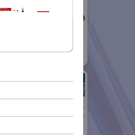
ロボット
01
株式会社不二越
国際ロボット展
#スマートプロダクションロボット
#要素技術
リアル会場小間番号 : E6-06
住友重機械工業株式会
社 PTC事業部
ャル
国際ロボット展