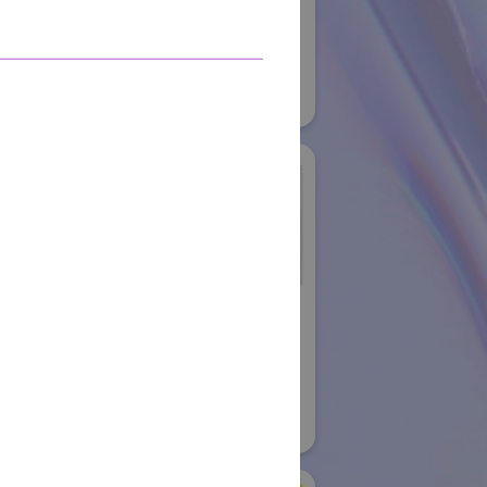
#スマートプロダクションロボット
#スマートコミュニティロボット
#要素技術
10
リアル会場小間番号 : E5-20
バン株式会社
シュンク・ジャパン株
式会社
国際ロボット展
08
#要素技術
リアル会場小間番号 : W2-26