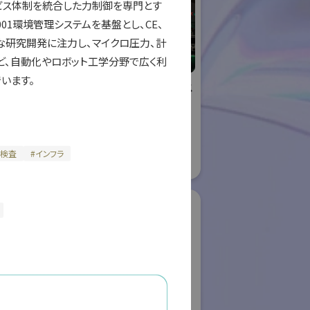
サービス体制を統合した力制御を専門とす
4001環境管理システムを基盤とし、CE、
新的な研究開発に注力し、マイクロ圧力、計
ど、自動化やロボット工学分野で広く利
ます。 
リエイティブ
株式会社ケーメックス
ー
ONE
国際ロボット展
ロボット
#スマートプロダクションロボット
ボット
#スマートコミュニティロボット
・検査
#
インフラ
#要素技術
08
リアル会場小間番号 : E4-16
ク株式会社