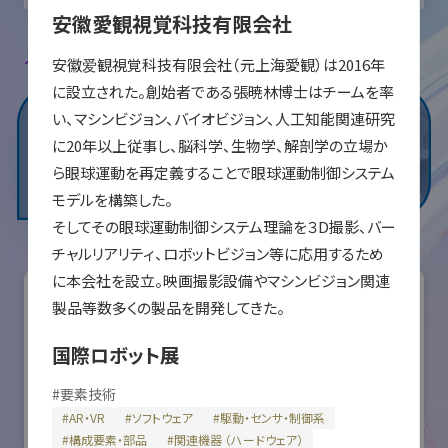
安徽愛観視覚科技有限会社
入場登録・ログインすると出展者のお気に入り登録ができます。
安徽爱観視覚科技有限会社（元上海愛観）は2016年
に設立された。創始者である張暁林博士はチームを率
い、マシンビジョン、バイオビジョン、人工知能関連研究
に20年以上従事し、脳科学、生物学、解剖学の立場か
ら眼球運動を再定義することで眼球運動制御システム
モデルを構築した。

そしてその眼球運動制御システム理論を３D撮影、バー
チャルリアリティ、ロボットビジョン等に応用するため
に本会社を設立。映画撮影設備やマシンビジョン関連
製品等数多くの製品を開発してきた。
国際ロボット展
#
要素技術
#
AR・VR
#
ソフトウェア
#
駆動・センサ・制御系
#
構成要素・部品
#
関連機器 （ハードウェア）