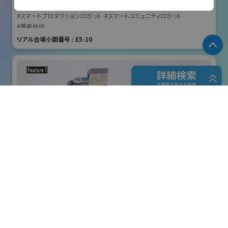
国際ロボット展
#スマートプロダクションロボット
#スマートコミュニティロボット
#要素技術
リアル会場小間番号 : E5-10
P
フリーワード検索
五十音検索
株式会社クリエイティブテクノロジー
展示会検索