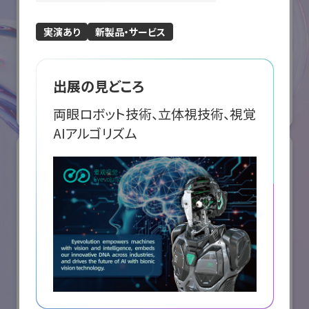
実演あり
新製品・サービス
ABB株式会社
国際ロボット展
出展の見どころ
#スマートプロダクションロボット
#要素技術
両眼ロボット技術、立体視技術、視覚
オンライン出展のみ
AIアルゴリズム