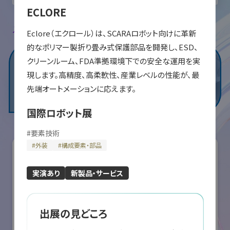
ECLORE
入場登録・ログインすると出展者のお気に入り登録ができます。
Eclore（エクロール）は、SCARAロボット向けに革新
的なポリマー製折り畳み式保護部品を開発し、ESD、
クリーンルーム、FDA準拠環境下での安全な運用を実
現します。高精度、高柔軟性、産業レベルの性能が、最
先端オートメーションに応えます。
国際ロボット展
#
要素技術
#
外装
#
構成要素・部品
実演あり
新製品・サービス
出展の見どころ