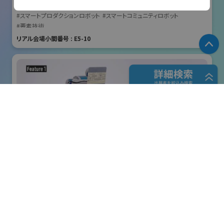
国際ロボット展
#スマートプロダクションロボット
#スマートコミュニティロボット
#要素技術
リアル会場小間番号 : E5-10
P
フリーワード検索
五十音検索
株式会社クリエイティブテクノロジー
展示会検索