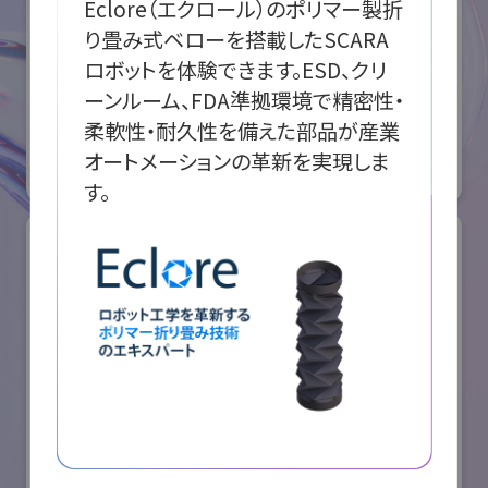
Eclore（エクロール）のポリマー製折
り畳み式ベローを搭載したSCARA
ロボットを体験できます。ESD、クリ
ABB株式会社
ーンルーム、FDA準拠環境で精密性・
国際ロボット展
柔軟性・耐久性を備えた部品が産業
#スマートプロダクションロボット
#要素技術
オートメーションの革新を実現しま
オンライン出展のみ
す。