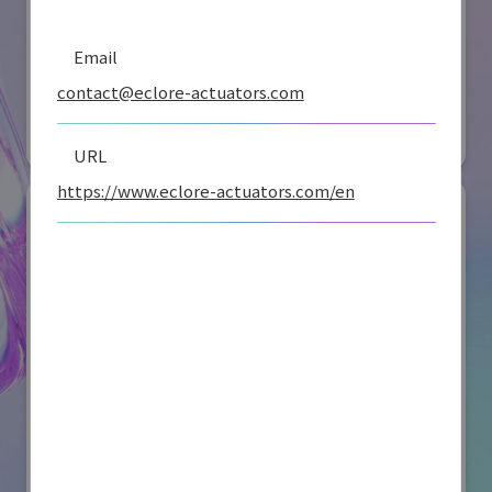
オリエンタルモーター株式会社
Email
国際ロボット展
contact@eclore-actuators.com
#スマートプロダクションロボット
#要素技術
リアル会場小間番号 : W2-36
URL
https://www.eclore-actuators.com/en
川崎重工業株式会社