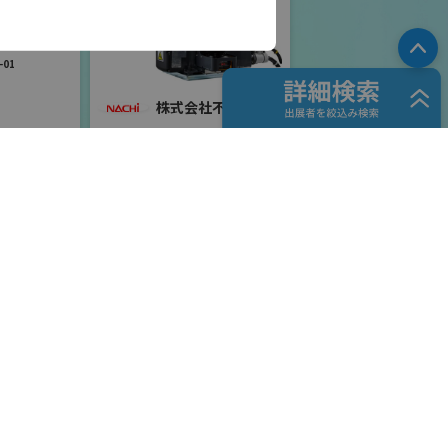
ロボット
PA
01
株式会社不二越
国際ロボット展
#スマートプロダクションロボット
#要素技術
リアル会場小間番号 : E6-06
住友重機械工業株式会
社 PTC事業部
ャル
国際ロボット展