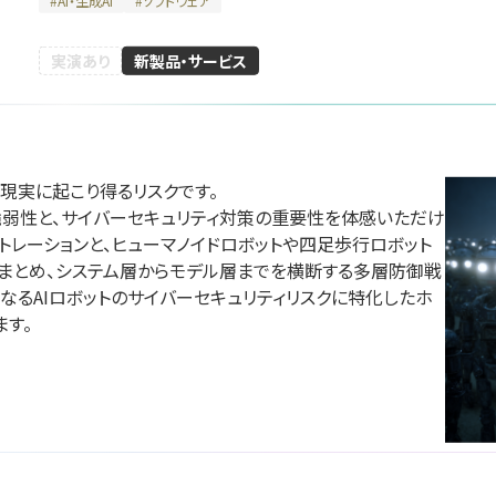
#
AI・生成AI
#
ソフトウェア
実演あり
新製品・サービス
川崎重工業株式会
エンタルモーター
株式会社ク
社
会社
テクノロジ
国際ロボット展
現実に起こり得るリスクです。

展
国際ロボット展
#スマートプロダクションロボット
脆弱性と、サイバーセキュリティ対策の重要性を体感いただけ
#スマートコミュニティロボット
ションロボット
#スマートプロダクション
#要素技術
トレーションと、ヒューマノイドロボットや四足歩行ロボット
#スマートコミュニティロ
リアル会場小間番号 : E5-10
まとめ、システム層からモデル層までを横断する多層防御戦
 W2-36
リアル会場小間番号 : E5-
なるAIロボットのサイバーセキュリティリスクに特化したホ
ます。
イドー株式会社
ハイデンハイン株式
ファナッ
会社