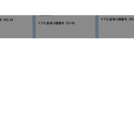
展
国際ロボット展
ションロボット
国際ロボット展
#スマートプロダクション
ティロボット
東京都新宿区新宿4-1-6 JR新宿ミライナタワー18階
#要素技術
リアル会場小間番号 : W2-
 W2-25
リアル会場小間番号 : E5-05
03-4400-2265
labr7@vicone.com
https://vicone.com/jp/lab_r7
ートロボティクス
スペイシ
ジェービーエムエンジ
会社