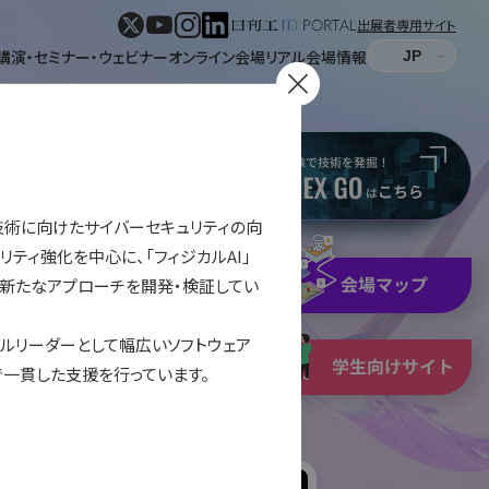
出展者専用サイト
講演・セミナー・ウェビナー
オンライン会場
リアル会場情報
る新技術に向けたサイバーセキュリティの向
リティ強化を中心に、「フィジカルAI」
新たなアプローチを開発・検証してい
パネル表示
リスト表示
バルリーダーとして幅広いソフトウェア
表示
形式
で一貫した支援を行っています。