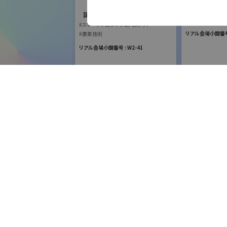
国際ロボット
#スマートプロダク
国際ロボット展
#スマートコミュニ
所在地
#スマートプロダクションロボット
#要素技術
リアル会場小間番号 :
#要素技術
リアル会場小間番号 : W2-41
電話
Email
URL
フリーワード検索
五十音検索
株式会社安川電機
国際ロボット展
#スマートプロダクションロボット
リモ
#スマートコミュニティロボット
展示会検索
株式
#要素技術