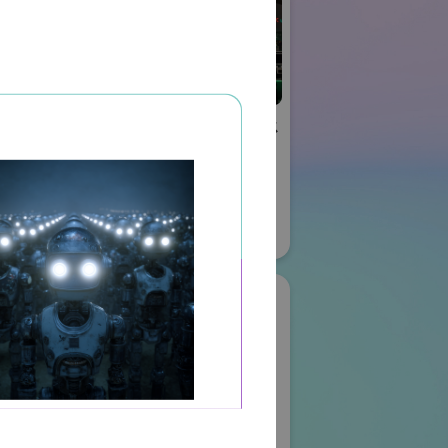
リエイティブ
株式会社ケーメックス
ー
ONE
国際ロボット展
ロボット
#スマートプロダクションロボット
ボット
#スマートコミュニティロボット
#要素技術
08
リアル会場小間番号 : E4-16
ク株式会社