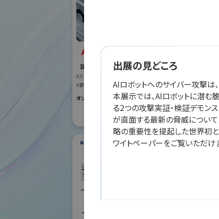
ABB株式会社
オリ
出展の見どころ
国際ロボット展
株式
#スマートプロダクションロボット
AIロボットへのサイバー攻撃は、
#要素技術
国際ロボット
本展示では、AIロボットに潜む
#スマートプロダク
オンライン出展のみ
る2つの攻撃実証・検証デモンス
#要素技術
が直面する最新の脅威について
リアル会場小間番号 :
略の重要性を提起した世界初と
ワイトペーパーをご覧いただけ
ダ
シナノケンシ株式会
社