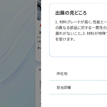
出展の見どころ
1. 材料グレードが高く、性能
ABB株式会社
の異なる部品に対する一貫性の要
オリ
漏れがないこと。3. 材料が特
国際ロボット展
株式
#スマートプロダクションロボット
を受けます。
#要素技術
国際ロボット
#スマートプロダク
オンライン出展のみ
#要素技術
リアル会場小間番号 :
所在地
担当部署
ダ
電話
シナノケンシ株式会
社