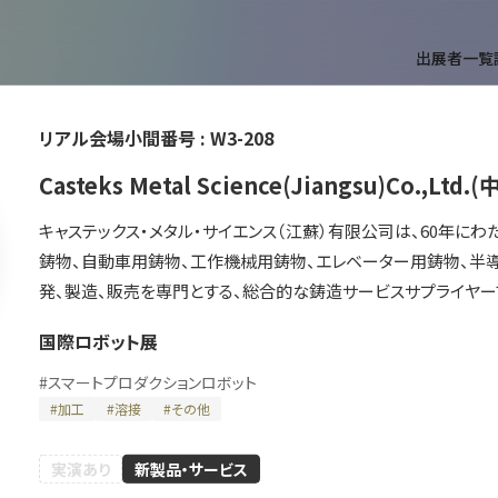
出展者一覧
リアル会場小間番号 :
W3-208
T
Casteks Metal Science(Jiangsu)Co.,Lt
キャステックス・メタル・サイエンス（江蘇）有限公司は、60年に
鋳物、自動車用鋳物、工作機械用鋳物、エレベーター用鋳物、半
発、製造、販売を専門とする、総合的な鋳造サービスサプライヤー
国際ロボット展
#
スマートプロダクションロボット
ができます。
#
加工
#
溶接
#
その他
実演あり
新製品・サービス