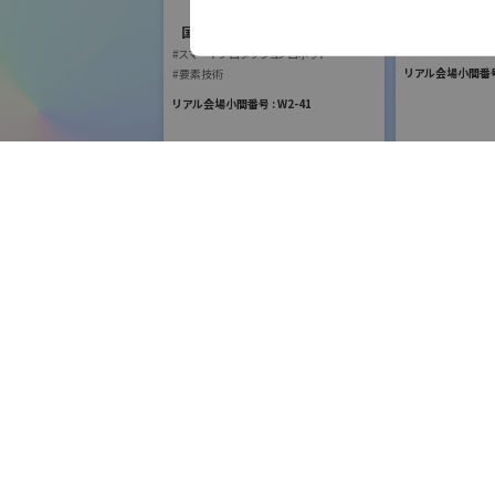
国際ロボット
#スマートプロダク
国際ロボット展
Email
#スマートコミュニ
#スマートプロダクションロボット
#要素技術
リアル会場小間番号 :
#要素技術
URL
リアル会場小間番号 : W2-41
フリーワード検索
五十音検索
株式会社安川電機
国際ロボット展
#スマートプロダクションロボット
リモ
#スマートコミュニティロボット
展示会検索
株式
#要素技術