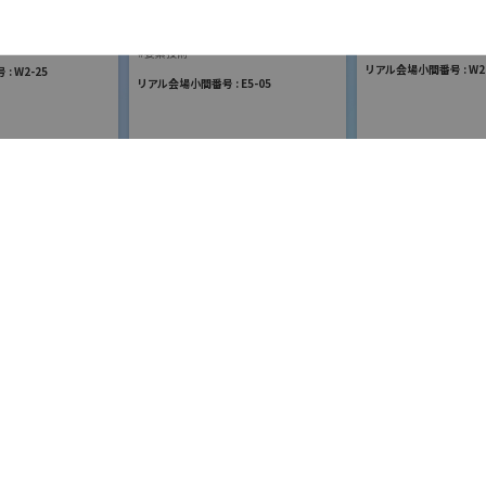
展
国際ロボット展
ションロボット
国際ロボット展
sales@casteks.com
#スマートプロダクション
ティロボット
#要素技術
リアル会場小間番号 : W2-
 W2-25
リアル会場小間番号 : E5-05
http://www.casteks.com
ートロボティクス
スペイシ
ジェービーエムエンジ
会社