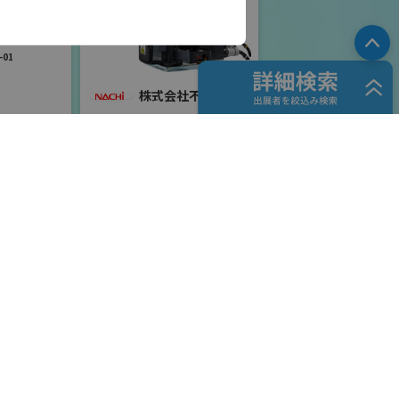
ロボット
PA
01
株式会社不二越
国際ロボット展
#スマートプロダクションロボット
#要素技術
リアル会場小間番号 : E6-06
住友重機械工業株式会
社 PTC事業部
ャル
国際ロボット展