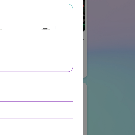
リエイティブ
株式会社ケーメックス
ー
ONE
国際ロボット展
ロボット
#スマートプロダクションロボット
ボット
#スマートコミュニティロボット
#要素技術
08
リアル会場小間番号 : E4-16
ク株式会社