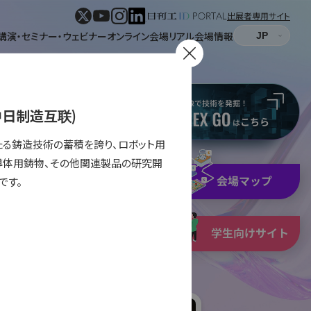
出展者専用サイト
講演・セミナー・ウェビナー
オンライン会場
リアル会場情報
d.(中日制造互联)
わたる鋳造技術の蓄積を誇り、ロボット用
導体用鋳物、その他関連製品の研究開
です。
パネル表示
リスト表示
表示
形式