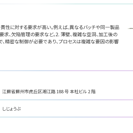
と一貫性に対する要求が高い。例えば、異なるバッチや同一製品
川崎重工業株式会
求、欠陥管理の要求など。2. 薄壁、複雑な空洞、加工後の
エンタルモーター
株式会社ク
社
殊で、精密な制御が必要であり、プロセスは複雑な要因の影響
会社
テクノロジ
国際ロボット展
展
国際ロボット展
#スマートプロダクションロボット
#スマートコミュニティロボット
ションロボット
#スマートプロダクション
#要素技術
#スマートコミュニティロ
リアル会場小間番号 : E5-10
 W2-36
リアル会場小間番号 : E5-
江蘇省蘇州市虎丘区湘江路 188 号 本社ビル 2 階
しじょうぶ
イドー株式会社
+8613372096199
ハイデンハイン株式
ファナッ
会社