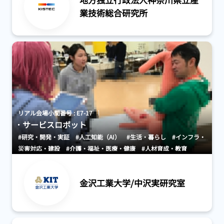
地方独立行政法人神奈川県立産
業技術総合研究所
リアル会場小間番号 : E7-17
サービスロボット
#研究・開発・実証
#人工知能（AI）
#生活・暮らし
#インフラ・
災害対応・建設
#介護・福祉・医療・健康
#人材育成・教育
金沢工業大学/中沢実研究室