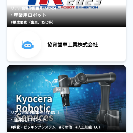
リアル会場小間番号 : W3-24
産業用ロボット
#構成要素（歯車、ねじ等）
協育歯車工業株式会社
リアル会場小間番号 : E7-63
産業用ロボット
#保管・ピッキングシステム
#その他
#人工知能（AI）