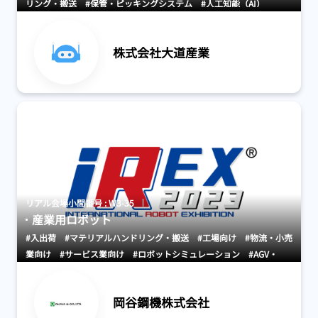
リング・搬送
#保管・ピッキングシステム
#人工知能（AI）
株式会社大道産業
リアル会場小間番号 : W3-35
産業用ロボット
#入出荷
#マテリアルハンドリング・搬送
#工場向け
#物流・小売
業向け
#サービス業向け
#ロボットシミュレーション
#AGV・
GTP・AMR
#搬送機器・システム
岡谷鋼機株式会社