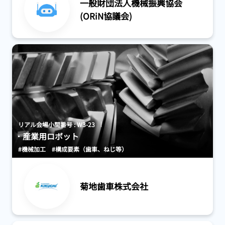
一般財団法人機械振興協会
(ORiN協議会)
リアル会場小間番号 : W3-23
産業用ロボット
#機械加工
#構成要素（歯車、ねじ等）
菊地歯車株式会社