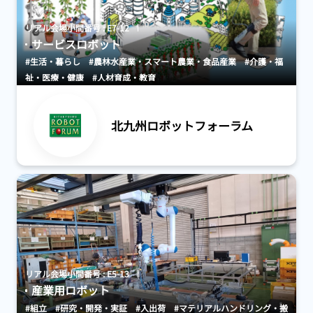
リアル会場小間番号 : E7-12
サービスロボット
#生活・暮らし
#農林水産業・スマート農業・食品産業
#介護・福
祉・医療・健康
#人材育成・教育
北九州ロボットフォーラム
リアル会場小間番号 : E5-13
産業用ロボット
#組立
#研究・開発・実証
#入出荷
#マテリアルハンドリング・搬