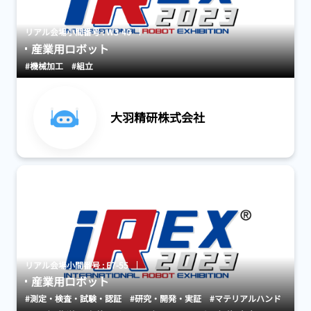
リアル会場小間番号 : W3-40
産業用ロボット
#機械加工
#組立
大羽精研株式会社
リアル会場小間番号 : E7-55
産業用ロボット
#測定・検査・試験・認証
#研究・開発・実証
#マテリアルハンド