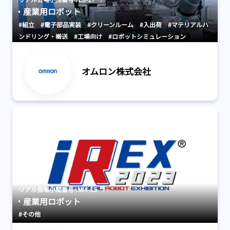
産業用ロボット
#組立
#電子部品実装
#クリーンルーム
#入出荷
#マテリアルハ
ンドリング・搬送
#工場向け
#ロボットシミュレーション
#AGV・GTP・AMR
#その他
オムロン株式会社
リアル会場小間番号 : W4-15
産業用ロボット
#その他