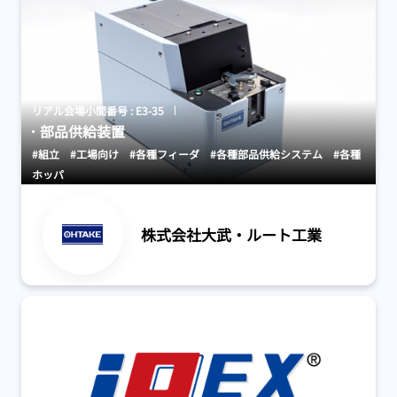
リアル会場小間番号 : E3-35
部品供給装置
#組立
#工場向け
#各種フィーダ
#各種部品供給システム
#各種
ホッパ
株式会社大武・ルート工業