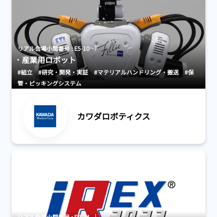
リアル会場小間番号 : E5-10
産業用ロボット
#組立
#研究・開発・実証
#マテリアルハンドリング・搬送
#保
管・ピッキングシステム
カワダロボティクス
リアル会場小間番号 : E8-24