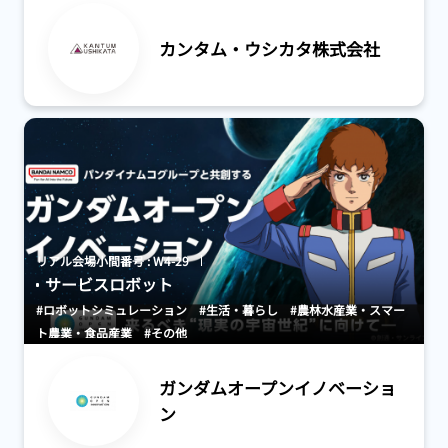
カンタム・ウシカタ株式会社
リアル会場小間番号 : W4-29
サービスロボット
#ロボットシミュレーション
#生活・暮らし
#農林水産業・スマー
ト農業・食品産業
#その他
ガンダムオープンイノベーショ
ン