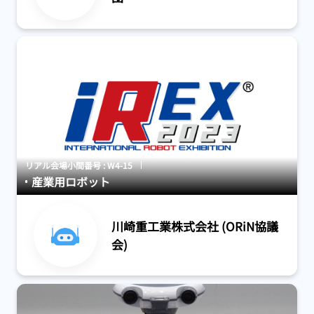
リアル会場小間番号 : W4-15
産業用ロボット
川崎重工業株式会社 (ORiN協議
会)