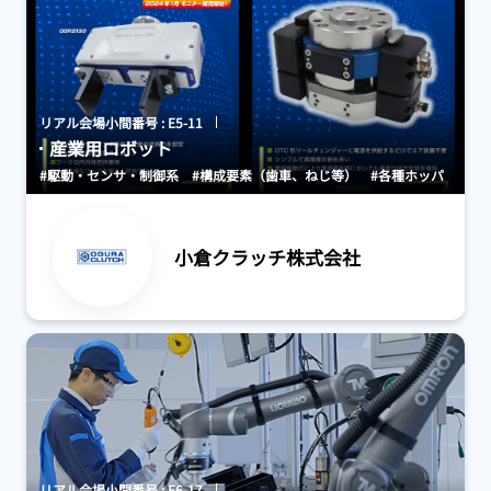
リアル会場小間番号 : E5-11
産業用ロボット
#駆動・センサ・制御系
#構成要素（歯車、ねじ等）
#各種ホッパ
小倉クラッチ株式会社
リアル会場小間番号 : E6-17