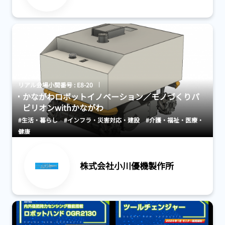
リアル会場小間番号 : E8-20
かながわロボットイノベーション／モノづくりパ
ビリオンwithかながわ
#生活・暮らし
#インフラ・災害対応・建設
#介護・福祉・医療・
健康
株式会社小川優機製作所