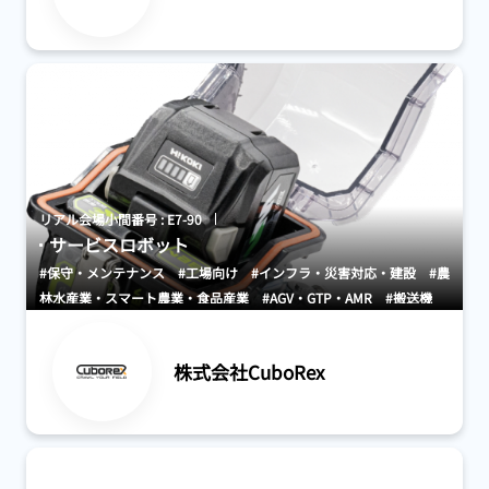
リアル会場小間番号 : E7-90
サービスロボット
#保守・メンテナンス
#工場向け
#インフラ・災害対応・建設
#農
林水産業・スマート農業・食品産業
#AGV・GTP・AMR
#搬送機
器・システム
株式会社CuboRex