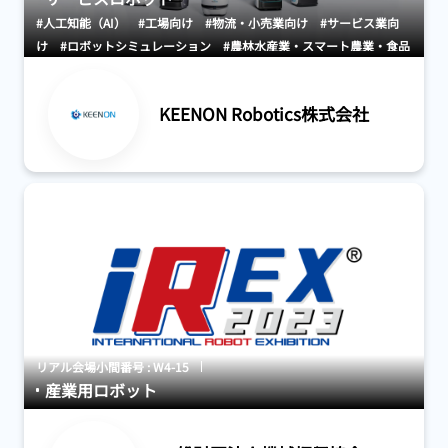
#人工知能（AI）
#工場向け
#物流・小売業向け
#サービス業向
け
#ロボットシミュレーション
#農林水産業・スマート農業・食品
産業
#介護・福祉・医療・健康
KEENON Robotics株式会社
リアル会場小間番号 : W4-15
産業用ロボット