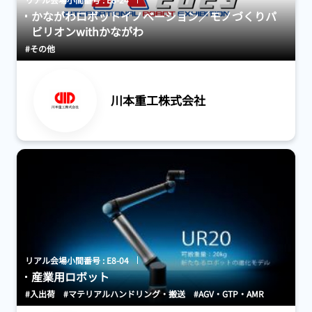
かながわロボットイノベーション／モノづくりパ
ビリオンwithかながわ
#その他
川本重工株式会社
リアル会場小間番号 : E8-04
産業用ロボット
#入出荷
#マテリアルハンドリング・搬送
#AGV・GTP・AMR