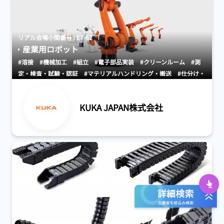
リアル会場小間番号 : E7-62
産業用ロボット
#溶接
#機械加工
#組立
#電子部品実装
#クリーンルーム
#測
定・検査・試験・認証
#マテリアルハンドリング・搬送
#仕分け・
ピッキング・包装
#人工知能（AI）
#開発・設計
#保守・メンテ
ナンス
#工場向け
#物流・小売業向け
#ロボットシミュレーショ
KUKA JAPAN株式会社
ン
#ビジョンシステム
#農林水産業・スマート農業・食品産業
#
保管・ピッキングシステム
#AGV・GTP・AMR
PA