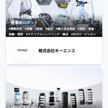
リアル会場小間番号 : W3-06
産業用ロボット
#樹脂成形
#溶接
#塗装
#組立
#電子部品実装
#測定・検査・
試験・認証
#マテリアルハンドリング・搬送
#仕分け・ピッキン
グ・包装
#駆動・センサ・制御系
#人工知能（AI）
#工場向け
#
ロボットシミュレーション
#ビジョンシステム
#各種フィーダ
#
株式会社キーエンス
各種移載装置
#各種部品供給システム
#パーツフィーダ用コントロ
ーラ
#保管・ピッキングシステム
#AGV・GTP・AMR
#搬送機
器・システム
#各種物流周辺装備部品
リアル会場小間番号 : E7-48
サービスロボット