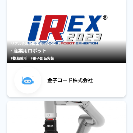
リアル会場小間番号 : E2-26
産業用ロボット
#樹脂成形
#電子部品実装
金子コード株式会社