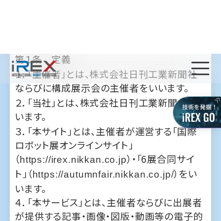
第
章 総則
1
第１条 定義
１．「主催者」とは、
株式会社日刊工業新聞社
ならびに構成展示会の主催者をいいます。
２．「当社」とは、株式会社日刊工業新聞社をい
います。
３．
「本サイト」とは、主催者が運営する「国際
ロボット展オンラインサイト」
（
）・「6展合同サイ
https://irex.nikkan.co.jp
ト」（
）をい
https://autumnfair.nikkan.co.jp/
います。
４．「本サービス」とは、主催者ならびに出展者
が提供する記事・画像・図版・動画等の電子的
データの閲覧・聴講及び視聴利用許諾サービ
スをいいます。
５．「日刊工
」とは、本サービスを利用するた
ID