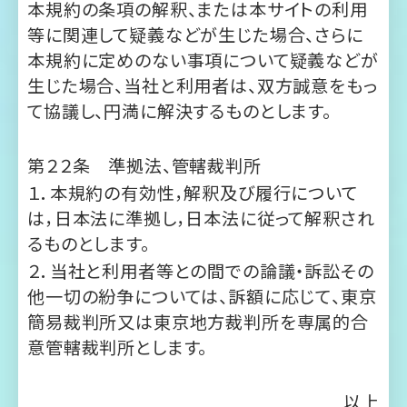
生じた場合、当社と利用者は、双方誠意をもっ
て協議し、円満に解決するものとします。
第２２条 準拠法、管轄裁判所
１．本規約の有効性，解釈及び履行について
は，日本法に準拠し，日本法に従って解釈され
るものとします。
２．当社と利用者等との間での論議・訴訟その
他一切の紛争については、訴額に応じて、東京
簡易裁判所又は東京地方裁判所を専属的合
意管轄裁判所とします。
以上
年
月
日制定
2023
3
3
P
[122]