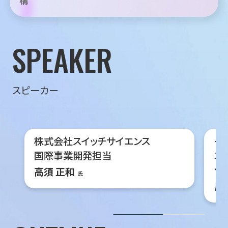
構
SPEAKER
スピーカー
株式会社スイッチサイエンス
一
国際事業開発担当
ニ
代
高須 正和
氏
川