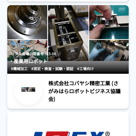
リアル会場小間番号 : E5-06
産業用ロボット
#機械加工
#測定・検査・試験・認証
#工場向け
株式会社コバヤシ精密工業 (さ
がみはらロボットビジネス協議
会)