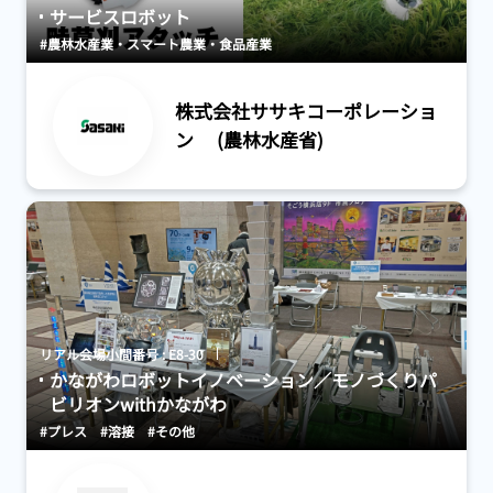
サービスロボット
#農林水産業・スマート農業・食品産業
株式会社ササキコーポレーショ
ン (農林水産省)
リアル会場小間番号 : E8-30
かながわロボットイノベーション／モノづくりパ
ビリオンwithかながわ
#プレス
#溶接
#その他