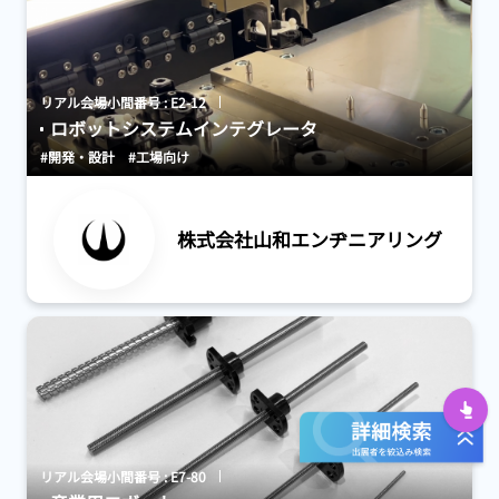
リアル会場小間番号 : E2-12
ロボットシステムインテグレータ
#開発・設計
#工場向け
株式会社山和エンヂニアリング
PA
リアル会場小間番号 : E7-80