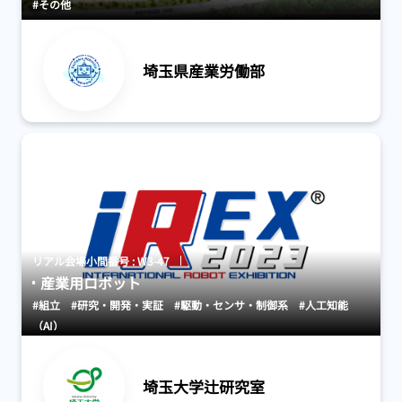
#その他
埼玉県産業労働部
リアル会場小間番号 : W3-47
産業用ロボット
#組立
#研究・開発・実証
#駆動・センサ・制御系
#人工知能
（AI）
埼玉大学辻研究室