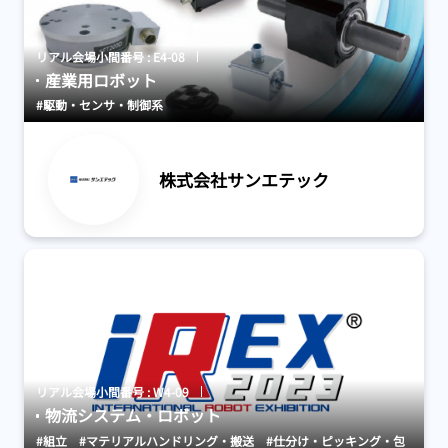
リアル会場小間番号 : E4-08
産業用ロボット
#駆動・センサ・制御系
株式会社サンエテック
リアル会場小間番号 : W4-09
物流システム・ロボット
#組立
#マテリアルハンドリング・搬送
#仕分け・ピッキング・包