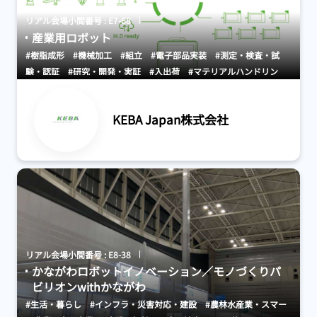
リアル会場小間番号 : E7-68
産業用ロボット
#樹脂成形
#機械加工
#組立
#電子部品実装
#測定・検査・試
験・認証
#研究・開発・実証
#入出荷
#マテリアルハンドリン
グ・搬送
#駆動・センサ・制御系
#構成要素（歯車、ねじ等）
#
人工知能（AI）
KEBA Japan株式会社
リアル会場小間番号 : E8-38
かながわロボットイノベーション／モノづくりパ
ビリオンwithかながわ
#生活・暮らし
#インフラ・災害対応・建設
#農林水産業・スマー