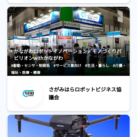
リアル会場小間番号 : E8-36
かながわロボットイノベーション／モノづくりパ
ビリオンwithかながわ
#駆動・センサ・制御系
#サービス業向け
#生活・暮らし
#介護・
福祉・医療・健康
さがみはらロボットビジネス協
議会