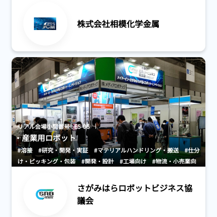
株式会社相模化学金属
リアル会場小間番号 : E5-06
産業用ロボット
#溶接
#研究・開発・実証
#マテリアルハンドリング・搬送
#仕分
け・ピッキング・包装
#開発・設計
#工場向け
#物流・小売業向
け
#包装機器・システム
#AGV・GTP・AMR
さがみはらロボットビジネス協
議会