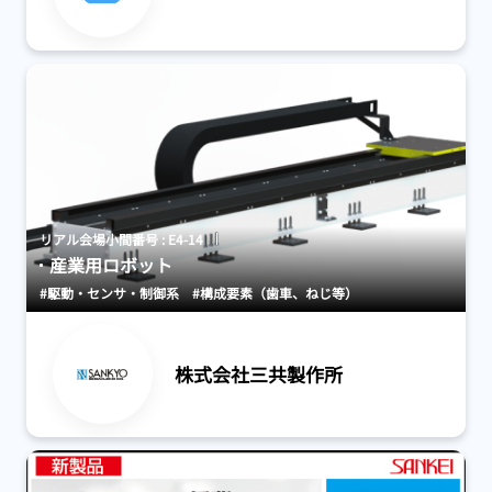
リアル会場小間番号 : E4-14
産業用ロボット
#駆動・センサ・制御系
#構成要素（歯車、ねじ等）
株式会社三共製作所