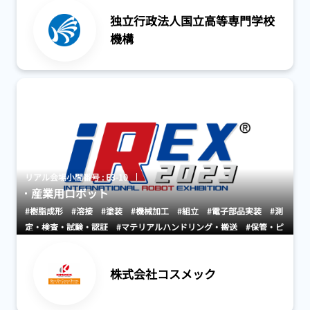
独立行政法人国立高等専門学校
機構
リアル会場小間番号 : E3-10
産業用ロボット
#樹脂成形
#溶接
#塗装
#機械加工
#組立
#電子部品実装
#測
定・検査・試験・認証
#マテリアルハンドリング・搬送
#保管・ピ
ッキングシステム
株式会社コスメック