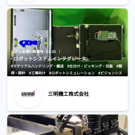
リアル会場小間番号 : E2-30
ロボットシステムインテグレータ
#マテリアルハンドリング・搬送
#仕分け・ピッキング・包装
#開
発・設計
#工場向け
#ロボットシミュレーション
#ビジョンシス
テム
#農林水産業・スマート農業・食品産業
#人材育成・教育
#
各種フィーダ
#各種移載装置
#各種部品供給システム
#各種ホッ
三明機工株式会社
パ
#ベルト搬送機器
#仕分け装置・ソーター
#包装機器・システ
ム
#AGV・GTP・AMR
#搬送機器・システム
#その他