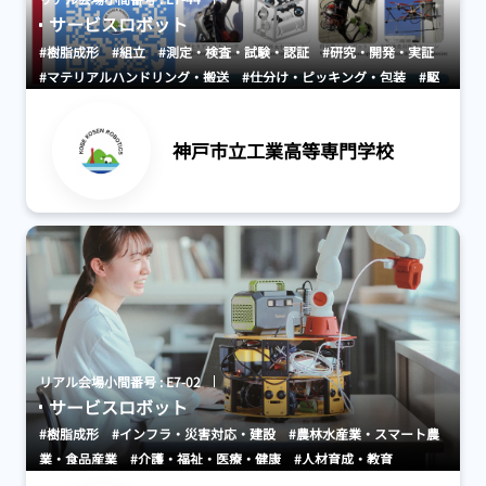
サービスロボット
#樹脂成形
#組立
#測定・検査・試験・認証
#研究・開発・実証
#マテリアルハンドリング・搬送
#仕分け・ピッキング・包装
#駆
動・センサ・制御系
#構成要素（歯車、ねじ等）
#人工知能
（AI）
#保守・メンテナンス
#物流・小売業向け
#サービス業向
神戸市立工業高等専門学校
け
#ビジョンシステム
#生活・暮らし
#インフラ・災害対応・建
設
#農林水産業・スマート農業・食品産業
#介護・福祉・医療・健
康
#人材育成・教育
#搬送機器・システム
#各種物流周辺装備部
品
#その他
リアル会場小間番号 : E7-02
サービスロボット
#樹脂成形
#インフラ・災害対応・建設
#農林水産業・スマート農
業・食品産業
#介護・福祉・医療・健康
#人材育成・教育