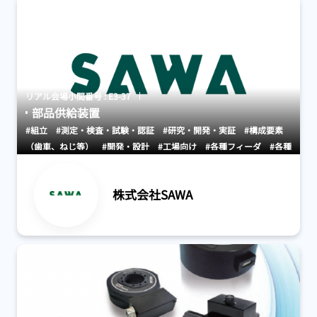
リアル会場小間番号 : E3-37
部品供給装置
#組立
#測定・検査・試験・認証
#研究・開発・実証
#構成要素
（歯車、ねじ等）
#開発・設計
#工場向け
#各種フィーダ
#各種
部品供給システム
#その他
株式会社SAWA