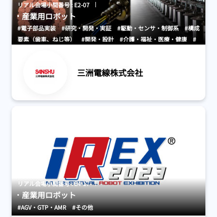
リアル会場小間番号 : E2-07
産業用ロボット
#電子部品実装
#研究・開発・実証
#駆動・センサ・制御系
#構成
要素（歯車、ねじ等）
#開発・設計
#介護・福祉・医療・健康
#
その他
三洲電線株式会社
リアル会場小間番号 : E4-17
産業用ロボット
#AGV・GTP・AMR
#その他