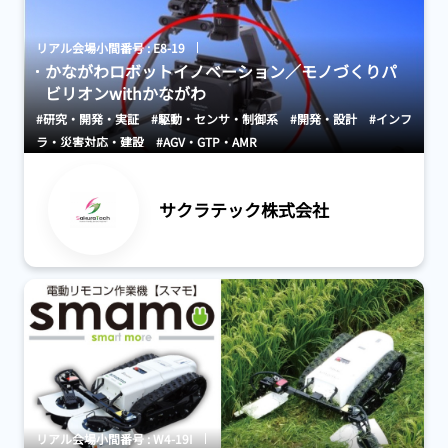
リアル会場小間番号 : E8-19
かながわロボットイノベーション／モノづくりパ
ビリオンwithかながわ
#研究・開発・実証
#駆動・センサ・制御系
#開発・設計
#インフ
ラ・災害対応・建設
#AGV・GTP・AMR
サクラテック株式会社
リアル会場小間番号 : W4-19I