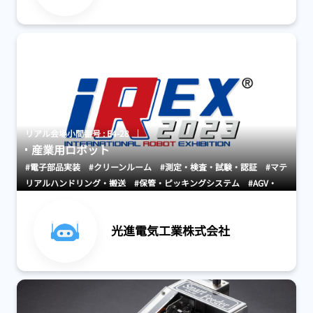
リアル会場小間番号 : E4-28
産業用ロボット
#電子部品実装
#クリーンルーム
#測定・検査・試験・認証
#マテ
リアルハンドリング・搬送
#保管・ピッキングシステム
#AGV・
GTP・AMR
#駆動・センサ・制御系
#介護・福祉・医療・健康
光進電気工業株式会社