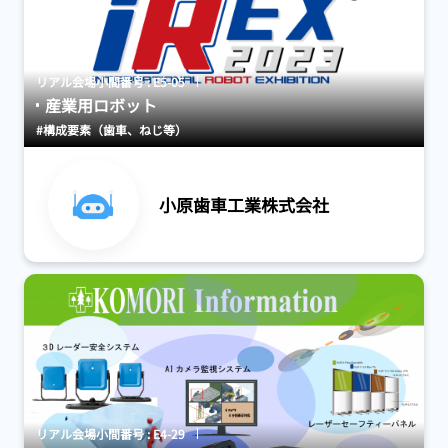
リアル会場小間番号 : E5-05
産業用ロボット
#構成要素（歯車、ねじ等）
小原歯車工業株式会社
リアル会場小間番号 : E4-29