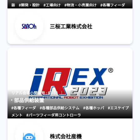
装
#開発・設計
#工場向け
#物流・小売業向け
#各種フィーダ
#各種移載装置
#各種部品供給システム
#ベルト搬送機器
#搬送機
器・システム
三桜工業株式会社
リアル会場小間番号 : E3-33
部品供給装置
#各種フィーダ
#各種部品供給システム
#各種ホッパ
#エスケイプ
メント
#パーツフィーダ用コントローラ
株式会社産機