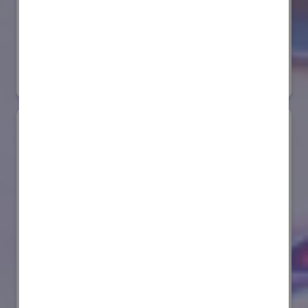
株式会社ダイヘン
国際ロボット展
#スマートプロダクションロボット
リアル会場小間番号 : E6-20
AIセーフティ・インスティテュート(AISI)
国際ロボット展