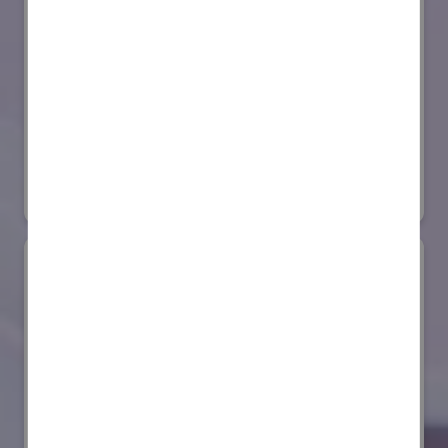
セイコーエプソン株式会社
国際ロボット展
#スマートプロダクションロボット
#要素技術
リアル会場小間番号 : E4-03