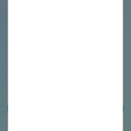
VicOne
国際ロボット展
#要素技術
オンライン出展のみ