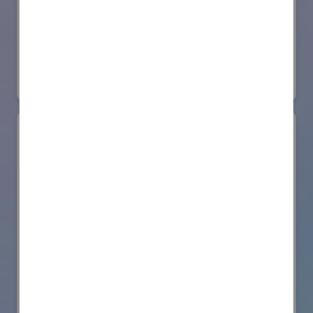
日本ローターバッハ株式会社
国際ロボット展
#要素技術
リアル会場小間番号 : W4-73