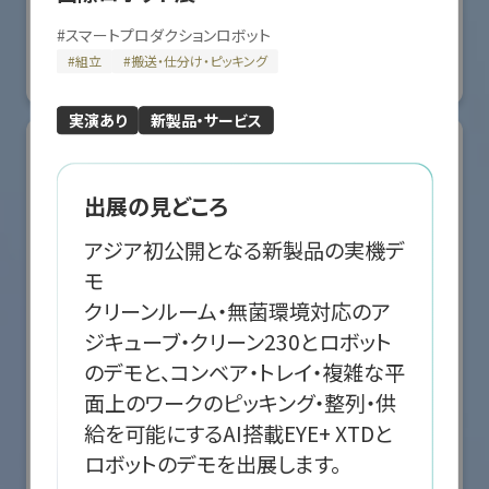
国際ロボット展
#スマートプロダクションロボット
#スマートコミュニティロボット
#
スマートプロダクションロボット
#要素技術
#
組立
#
搬送・仕分け・ピッキング
リアル会場小間番号 : E5-10
実演あり
新製品・サービス
出展の見どころ
アジア初公開となる新製品の実機デ
モ

クリーンルーム・無菌環境対応のア
ジキューブ・クリーン230とロボット
のデモと、コンベア・トレイ・複雑な平
面上のワークのピッキング・整列・供
給を可能にするAI搭載EYE+ XTDと
株式会社クリエイティブテクノロジー
ロボットのデモを出展します。
