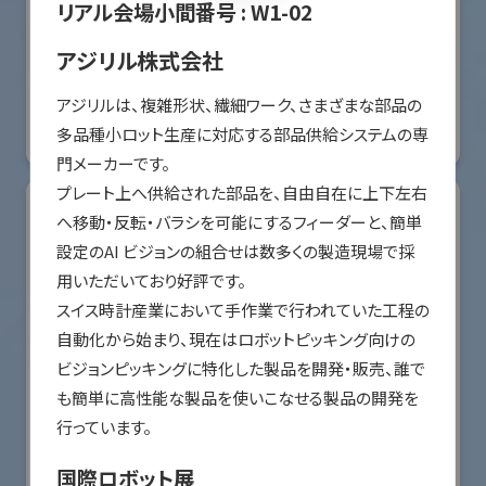
リアル会場小間番号 :
W1-02
オリエンタルモーター株式会社
アジリル株式会社
国際ロボット展
アジリルは、複雑形状、繊細ワーク、さまざまな部品の
#スマートプロダクションロボット
#要素技術
多品種小ロット生産に対応する部品供給システムの専
リアル会場小間番号 : W2-36
門メーカーです。

プレート上へ供給された部品を、自由自在に上下左右
へ移動・反転・バラシを可能にするフィーダーと、簡単
設定のAI ビジョンの組合せは数多くの製造現場で採
用いただいており好評です。

スイス時計産業において手作業で行われていた工程の
自動化から始まり、現在はロボットピッキング向けの
ビジョンピッキングに特化した製品を開発・販売、誰で
も簡単に高性能な製品を使いこなせる製品の開発を
行っています。
川崎重工業株式会社
国際ロボット展