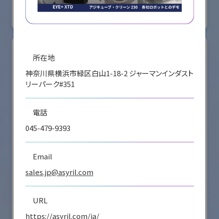
#要素技術
リアル会場小間番号 : E4-16
所在地
神奈川県横浜市緑区白山1-18-2 ジャーマンインダスト
リーパーク#351
電話
045-479-9393
Email
sales.jp@asyril.com
シナノケンシ株式会社
国際ロボット展
URL
#スマートプロダクションロボット
#要素技術
https://asyril.com/ja/