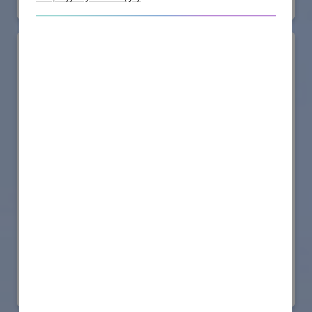
リアル会場小間番号 : W2-41
ダイドー株式会社
国際ロボット展
#スマートプロダクションロボット
#スマートコミュニティロボット
#要素技術
リアル会場小間番号 : W2-25