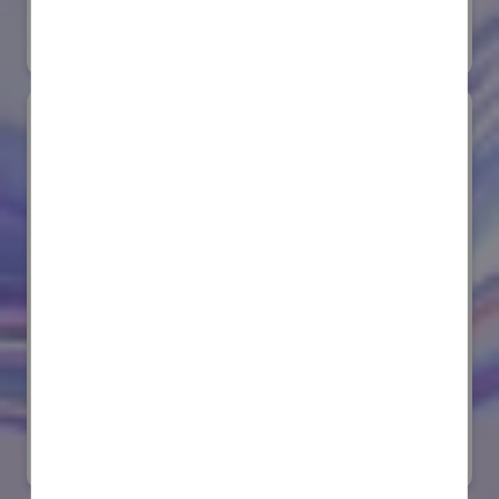
#要素技術
オンライン出展のみ
サンゴバン株式会社
国際ロボット展
#要素技術
リアル会場小間番号 : E8-08