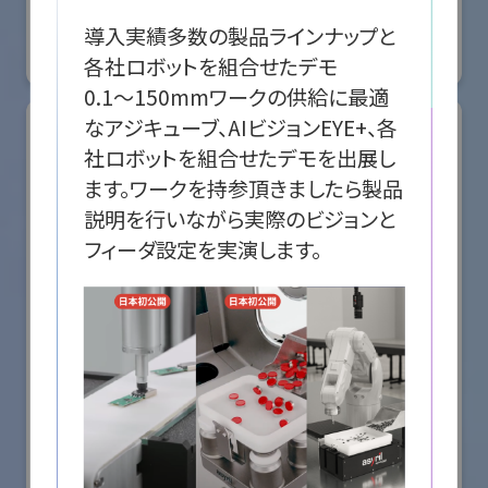
国際ロボット展
#スマートプロダクションロボット
#スマートコミュニティロボット
導入実績多数の製品ラインナップと
各社ロボットを組合せたデモ

リアル会場小間番号 : E5-08
0.1～150mmワークの供給に最適
なアジキューブ、AIビジョンEYE+、各
社ロボットを組合せたデモを出展し
ます。ワークを持参頂きましたら製品
説明を行いながら実際のビジョンと
株式会社ケーメックスONE
国際ロボット展
#スマートプロダクションロボット
#スマートコミュニティロボット