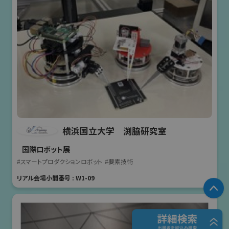
横浜国立大学 渕脇研究室
国際ロボット展
#スマートプロダクションロボット
#要素技術
リアル会場小間番号 : W1-09
P