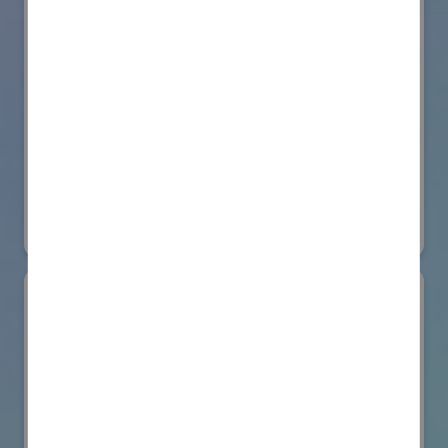
株式会社BIOISM
物流システム・ロボットゾーン
#情報機器・システム
オンライン出展のみ