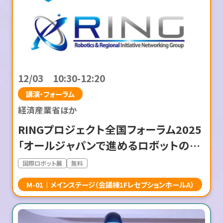
12/03 10:30-12:20
講演・フォーラム
経済産業省ほか
RINGプロジェクト全国フォーラム2025
「オールジャパンで進めるロボットの社
会実装」
国際ロボット展
無料
M-01
メインステージ（会議棟1FレセプションホールA）