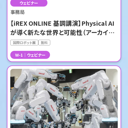
ウェビナー
事務局
【iREX ONLINE 基調講演】Physical AI
が導く新たな世界と可能性（アーカイブ
配信中）
国際ロボット展
無料
W-1
ウェビナー