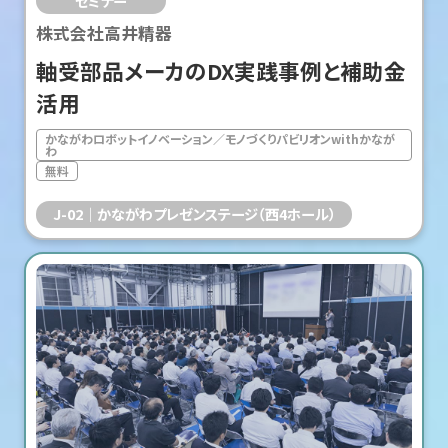
セミナー
株式会社高井精器
軸受部品メーカのDX実践事例と補助金
活用
かながわロボットイノベーション／モノづくりパビリオンwithかなが
わ
無料
J-02
かながわプレゼンステージ（西4ホール）