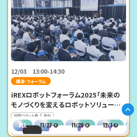
12/03 13:00-14:30
講演・フォーラム
iREXロボットフォーラム2025「未来の
モノづくりを変えるロボットソリューショ
P
ン」
国際ロボット展
無料
ALL
11/27
11/28
12/1
12
木
金
月
M-02
メインステージ（会議棟1FレセプションホールA）