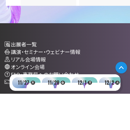
14:00
出展者一覧
講演・セミナー・ウェビナー情報
リアル会場情報
オンライン会場
P
FAQ・事務局へのお問い合わせ
出展募集・ダウンロード
11/27
11/28
12/1
12/2
木
金
月
火
出展者専用サイト
15:00