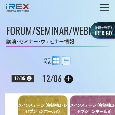
FORUM/SEMINAR/WEBINAR
講演・セミナー・ウェビナー情報
タイムテーブル表示
リスト表示
表示
形式
12/06
12/05
土
金
メインステージ（会議棟1Fレ
メインステージ（会議棟1
セプションホールA）
セプションホールB）