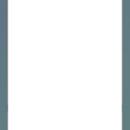
VicOne
国際ロボット展
#要素技術
オンライン出展のみ