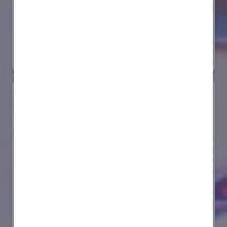
株式会社ダイヘン
国際ロボット展
#スマートプロダクションロボット
リアル会場小間番号 : E6-20
AIセーフティ・インスティテュート(AISI)
国際ロボット展