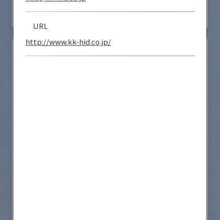
#要素技術
リアル会場小間番号 : E4-16
URL
http://www.kk-hid.co.jp/
シナノケンシ株式会社
国際ロボット展
#スマートプロダクションロボット
#要素技術