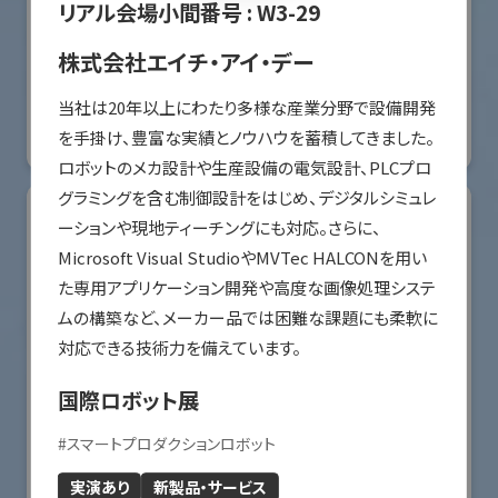
リアル会場小間番号 :
W3-29
オリエンタルモーター株式会社
株式会社エイチ・アイ・デー
国際ロボット展
当社は20年以上にわたり多様な産業分野で設備開発
#スマートプロダクションロボット
#要素技術
を手掛け、豊富な実績とノウハウを蓄積してきました。
リアル会場小間番号 : W2-36
ロボットのメカ設計や生産設備の電気設計、PLCプロ
グラミングを含む制御設計をはじめ、デジタルシミュレ
ーションや現地ティーチングにも対応。さらに、
Microsoft Visual StudioやMVTec HALCONを用い
た専用アプリケーション開発や高度な画像処理システ
ムの構築など、メーカー品では困難な課題にも柔軟に
対応できる技術力を備えています。
国際ロボット展
#
スマートプロダクションロボット
川崎重工業株式会社
実演あり
新製品・サービス