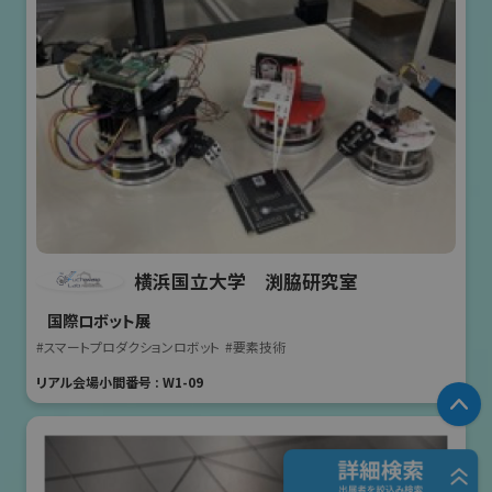
横浜国立大学 渕脇研究室
国際ロボット展
#スマートプロダクションロボット
#要素技術
リアル会場小間番号 : W1-09
P