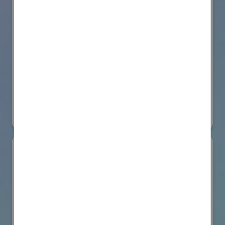
株式会社BIOISM
物流システム・ロボットゾーン
#情報機器・システム
オンライン出展のみ