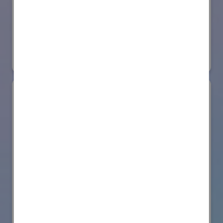
日本ローターバッハ株式会社
国際ロボット展
#要素技術
リアル会場小間番号 : W4-73