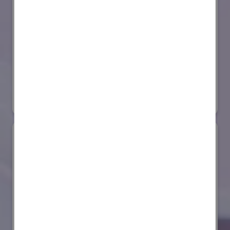
セイコーエプソン株式会社
国際ロボット展
#スマートプロダクションロボット
#要素技術
リアル会場小間番号 : E4-03