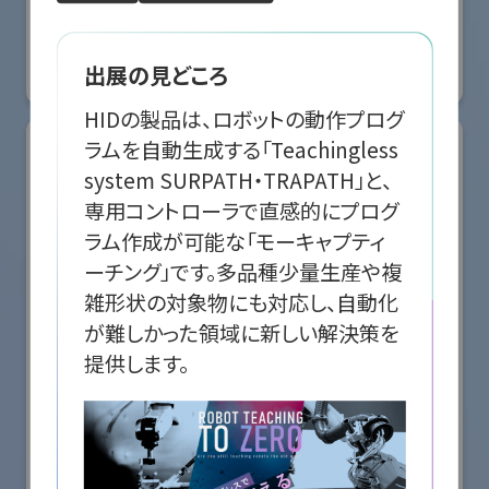
国際ロボット展
#スマートプロダクションロボット
#スマートコミュニティロボット
#要素技術
出展の見どころ
リアル会場小間番号 : E5-10
HIDの製品は、ロボットの動作プログ
ラムを自動生成する「Teachingless 
system SURPATH・TRAPATH」と、
専用コントローラで直感的にプログ
ラム作成が可能な「モーキャプティ
ーチング」です。多品種少量生産や複
雑形状の対象物にも対応し、自動化
が難しかった領域に新しい解決策を
提供します。
株式会社クリエイティブテクノロジー