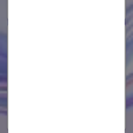
#要素技術
オンライン出展のみ
サンゴバン株式会社
国際ロボット展
#要素技術
リアル会場小間番号 : E8-08