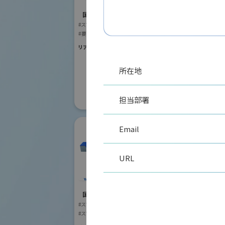
国際ロボット
#スマートプロダク
国際ロボット展
#スマートコミュニ
#スマートプロダクションロボット
#要素技術
リアル会場小間番号 :
#要素技術
リアル会場小間番号 : W2-41
所在地
担当部署
Email
URL
株式会社安川電機
国際ロボット展
#スマートプロダクションロボット
リモ
#スマートコミュニティロボット
株式
#要素技術