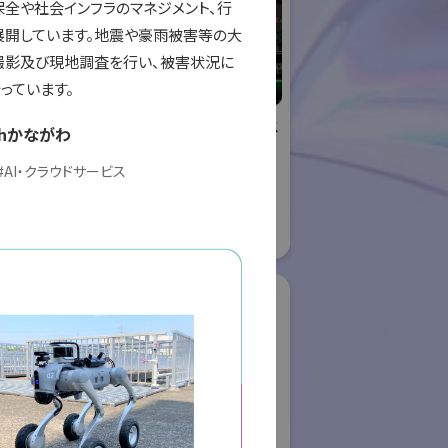
保全や社会インフラのマネジメント、行
展開しています。地震や豪雨被害等の大
撮影及び現地調査を行い、被害状況に
っています。
リエイティブ
株式会社ケーメックス
hかながわ
ー
ONE
#
AI・クラウドサービス
国際ロボット展
ロボット
#スマートプロダクションロボット
ボット
#スマートコミュニティロボット
#要素技術
08
リアル会場小間番号 : E4-16
ク株式会社