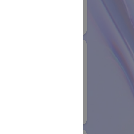
#スマートプロダクションロボット
#スマートコミュニティロボット
#要素技術
10
リアル会場小間番号 : E5-20
バン株式会社
シュンク・ジャパン株
式会社
国際ロボット展
08
#要素技術
リアル会場小間番号 : W2-26