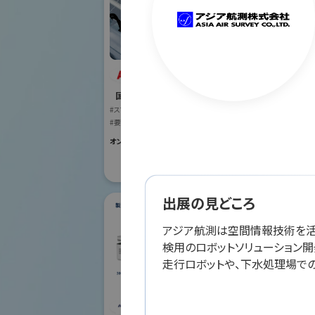
ABB株式会社
オリ
国際ロボット展
株式
#スマートプロダクションロボット
#要素技術
国際ロボット
#スマートプロダク
オンライン出展のみ
#要素技術
リアル会場小間番号 :
出展の見どころ
アジア航測は空間情報技術を活か
検用のロボットソリューション開
走行ロボットや、下水処理場で
ダ
シナノケンシ株式会
社