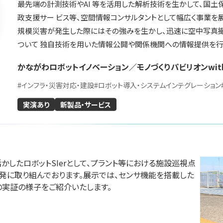
最先端の計測技術やAI 等を活用した解析技術を生かして、国土
政支援サー ビス等、空間情報コンサルタントとして幅広く事業を
規模災害が発生した際にはその強みを生かし、迅速に空中写真
ついて 独自技術を用いた情報公開や関係機関への情報提供を行
川崎重工業株式会
エンタルモーター
株式会社ク
社
かながわロボットイノベーション／モノづくりパビリオンwit
会社
テクノロジ
国際ロボット展
#
インフラ・災害対応・建設
#
ロボット導入・システムインテグレーション
展
国際ロボット展
#スマートプロダクションロボット
#スマートコミュニティロボット
ションロボット
#スマートプロダクション
実演あり
新製品・サービス
#要素技術
#スマートコミュニティロ
リアル会場小間番号 : E5-10
 W2-36
リアル会場小間番号 : E5-
したロボットSIerとして、プラント等における施設巡視点
発に取り組んでおります。展示では、センサ機能を搭載した
の実証の様子をご紹介いたします。
イドー株式会社
ハイデンハイン株式
ファナッ
会社