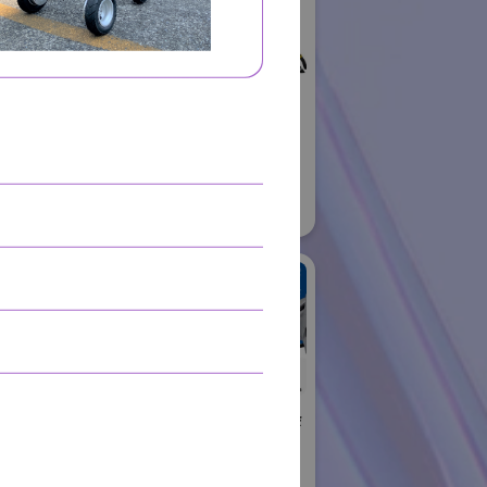
ロボット
01
株式会社不二越
国際ロボット展
#スマートプロダクションロボット
#要素技術
リアル会場小間番号 : E6-06
住友重機械工業株式会
社 PTC事業部
ャル
国際ロボット展