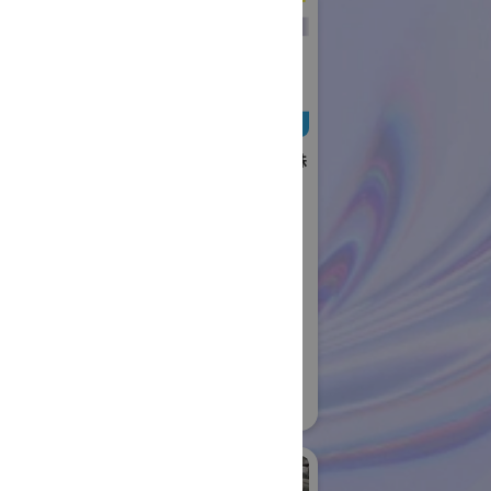
日本ローターバッハ株
式会社
国際ロボット展
#要素技術
リアル会場小間番号 : W4-73
社日伝
ロボット
04