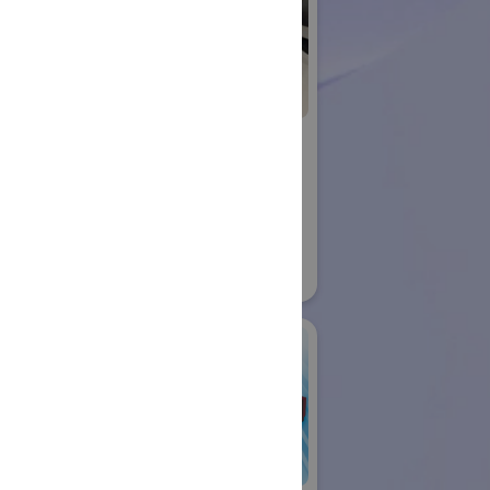
ujin
横浜国立大学 渕脇
ロボット
研究室
国際ロボット展
21
#スマートプロダクションロボット
#要素技術
リアル会場小間番号 : W1-09
アールティ