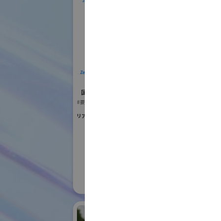
ZeroErr Global
T
Limited
国際ロボット
国際ロボット展
#スマートプロダク
#要素技術
#要素技術
リアル会場小間番号 : W2-12
リアル会場小間番号 :