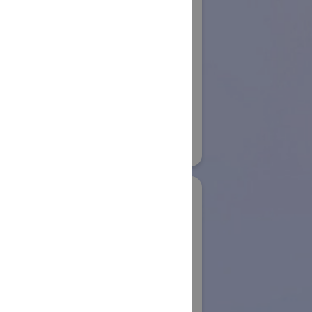
株式会社アイエイア
イ
ロボット
ボット
国際ロボット展
#スマートプロダクションロボット
32
#要素技術
リアル会場小間番号 : E4-09
業株式会社
IDS Imaging