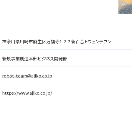
展
国際ロボット展
ションロボット
国際ロボット展
#スマートプロダクション
ティロボット
#要素技術
リアル会場小間番号 : W2-
 W2-25
リアル会場小間番号 : E5-05
神奈川県川崎市麻生区万福寺1-2-2 新百合トウェンテワン
新規事業創造本部ビジネス開発部
robot-team@ajiko.co.jp
https://www.ajiko.co.jp/
ートロボティクス
スペイシ
ジェービーエムエンジ
会社