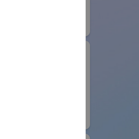
Development
22
Systems GmbH
物流システム・ロボットゾーン
#保管・ピッキングシステム
#その他
リアル会場小間番号 : E6-04
木製作所
Aoting Intelligent
コイワイ)
Technology Co.,Ltd
ノベーション
国際ロボット展
ンwithかな
#スマートコミュニティロボット
リアル会場小間番号 : W4-63
153