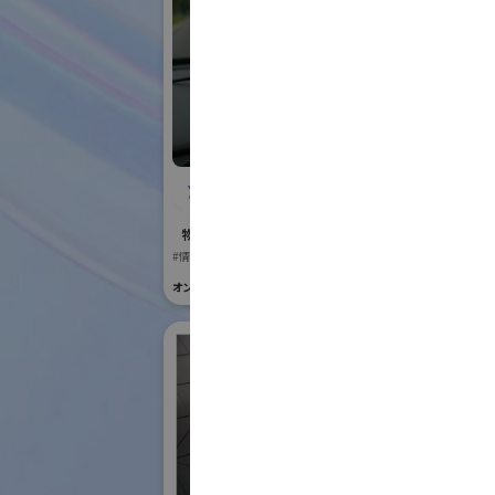
株式会社BIOISM
Vi
物流システム・ロボットゾーン
国際ロボット
#情報機器・システム
#要素技術
オンライン出展のみ
オンライン出展の
株
ク