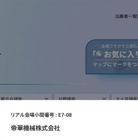
出展者一覧
T
ができます。
リアル会場小間番号 :
E7-08
帝華機械株式会社