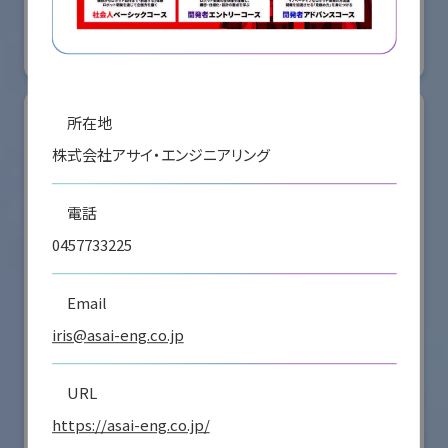
国際ロボット展
#スマートプロダクションロボット
#スマートコミュニティロボット
リアル会場小間番号 : E5-08
所在地
株式会社アサイ・エンジニアリング
電話
0457733225
Email
iris@asai-eng.co.jp
株式会社ケーメックスONE
URL
国際ロボット展
https://asai-eng.co.jp/
#スマートプロダクションロボット
#スマートコミュニティロボット