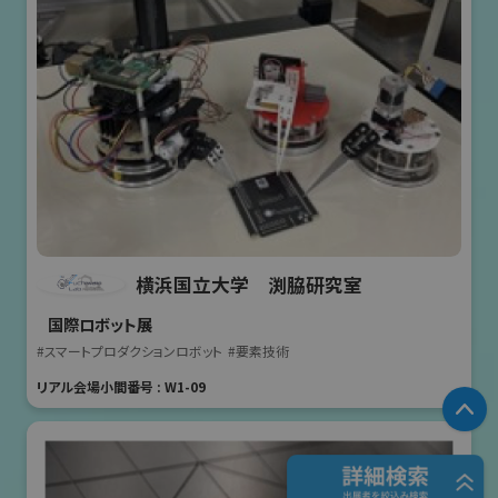
横浜国立大学 渕脇研究室
国際ロボット展
#スマートプロダクションロボット
#要素技術
リアル会場小間番号 : W1-09
P