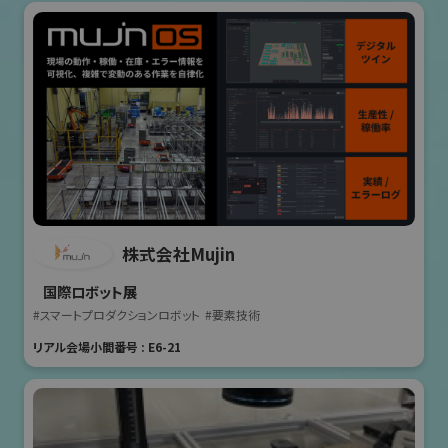
株式会社Mujin
国際ロボット展
#スマートプロダクションロボット
#要素技術
リアル会場小間番号 : E6-21