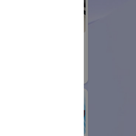
ujin
横浜国立大学 渕脇
ロボット
研究室
国際ロボット展
21
#スマートプロダクションロボット
#要素技術
リアル会場小間番号 : W1-09
アールティ