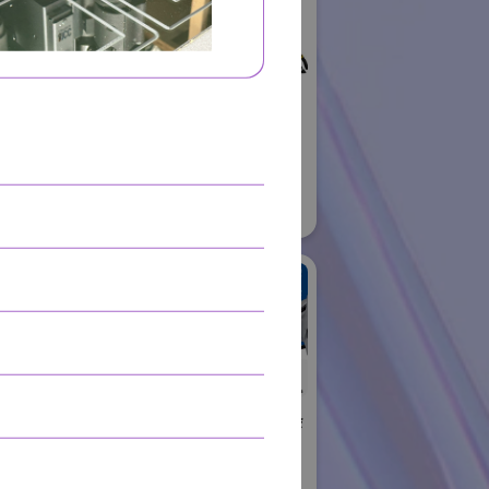
ロボット
01
株式会社不二越
国際ロボット展
#スマートプロダクションロボット
#要素技術
リアル会場小間番号 : E6-06
住友重機械工業株式会
社 PTC事業部
ャル
国際ロボット展