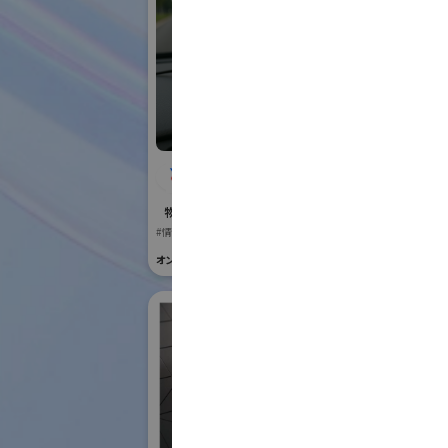
株式会社BIOISM
Vi
物流システム・ロボットゾーン
国際ロボット
#情報機器・システム
#要素技術
オンライン出展のみ
オンライン出展の
株
ク