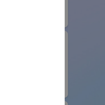
Development
22
Systems GmbH
物流システム・ロボットゾーン
#保管・ピッキングシステム
#その他
リアル会場小間番号 : E6-04
木製作所
Aoting Intelligent
コイワイ)
Technology Co.,Ltd
ノベーション
国際ロボット展
ンwithかな
#スマートコミュニティロボット
リアル会場小間番号 : W4-63
153