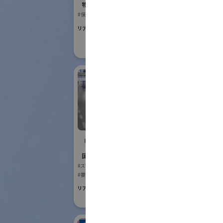
Robot
物流システム・ロボットゾーン
#保管・ピッキングシステム
国際ロボット
#スマートプロダク
リアル会場小間番号 : E6-17
#スマートコミュニ
リアル会場小間番号 :
IDEC株式会社
アイ
式会
国際ロボット展
#スマートコミュニティロボット
国際ロボット
#要素技術
#スマートプロダク
リアル会場小間番号 : W2-24
リアル会場小間番号 :