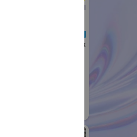
日本ローターバッハ株
式会社
国際ロボット展
#要素技術
リアル会場小間番号 : W4-73
社日伝
ロボット
04