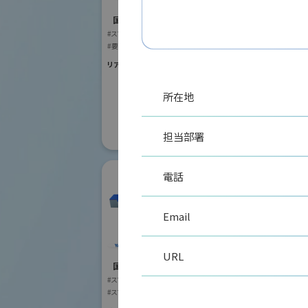
国際ロボット
#スマートプロダク
国際ロボット展
#スマートコミュニ
#スマートプロダクションロボット
#要素技術
リアル会場小間番号 :
#要素技術
リアル会場小間番号 : W2-41
所在地
担当部署
電話
Email
株式会社安川電機
URL
国際ロボット展
#スマートプロダクションロボット
リモ
#スマートコミュニティロボット
株式
#要素技術