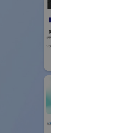
国際ロボット
#要素技術
レイデント工業株式
リアル会場小間番号 :
会社
国際ロボット展
#要素技術
リアル会場小間番号 : E5-13
株式会社IHI物流産業
IFR In
システム
Feder