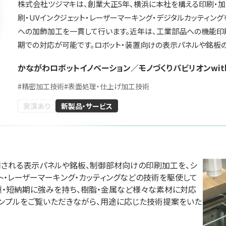
株式会社ツジマキは、創業大正5年、横浜に本社を構える印刷・加
刷・UVインクジェット・レーザーマーキング・デジタルカッティン
への加飾加工を一貫して行います。近年は、工業部品への機能印
期での対応が可能です。ロボット・装置向けの表示パネルや銘板
川崎重工業株式会
エンタルモーター
株式会社ク
社
かながわロボットイノベーション／モノづくりパビリオンwit
会社
テクノロジ
国際ロボット展
#
精密加工技術
#
表面処理・仕上げ加工技術
展
国際ロボット展
#スマートプロダクションロボット
#スマートコミュニティロボット
ションロボット
#スマートプロダクション
実演あり
新製品・サービス
#要素技術
#スマートコミュニティロ
リアル会場小間番号 : E5-10
 W2-36
リアル会場小間番号 : E5-
用される表示パネルや銘板、制御部材向けの印刷加工を、シ
ット・レーザーマーキング・カッティングなどの技術を駆使して
種・短納期に強みを持ち、樹脂・金属など様々な素材に対応
ンプルをご覧いただきながら、用途に応じた技術提案をいた
イドー株式会社
ハイデンハイン株式
ファナッ
会社