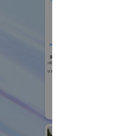
ZeroErr Global
T
Limited
国際ロボット
国際ロボット展
#スマートプロダク
#要素技術
#要素技術
リアル会場小間番号 : W2-12
リアル会場小間番号 :