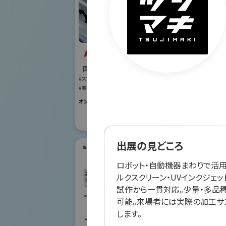
ABB株式会社
オリ
国際ロボット展
株式
#スマートプロダクションロボット
#要素技術
国際ロボット
#スマートプロダク
オンライン出展のみ
#要素技術
リアル会場小間番号 :
出展の見どころ
ロボット・自動機器まわりで活
ルクスクリーン・UVインクジェ
試作から一貫対応。少量・多品
可能。来場者には実際の加工サ
ダ
します。
シナノケンシ株式会
社