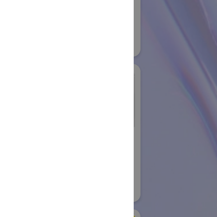
#スマートプロダクションロボット
#スマートコミュニティロボット
#要素技術
10
リアル会場小間番号 : E5-20
バン株式会社
シュンク・ジャパン株
式会社
国際ロボット展
08
#要素技術
リアル会場小間番号 : W2-26