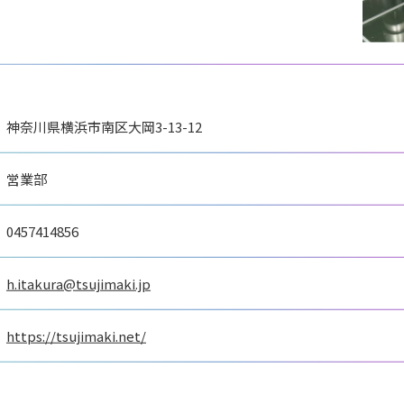
展
国際ロボット展
ションロボット
国際ロボット展
#スマートプロダクション
ティロボット
#要素技術
リアル会場小間番号 : W2-
 W2-25
リアル会場小間番号 : E5-05
神奈川県横浜市南区大岡3-13-12
営業部
0457414856
h.itakura@tsujimaki.jp
https://tsujimaki.net/
ートロボティクス
スペイシ
ジェービーエムエンジ
会社