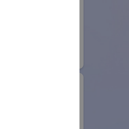
株式会社アイエイア
イ
ロボット
ボット
国際ロボット展
#スマートプロダクションロボット
32
#要素技術
リアル会場小間番号 : E4-09
業株式会社
IDS Imaging