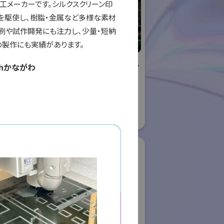
工メーカーです。シルクスクリーン印
グを駆使し、樹脂・金属など多様な素材
刷や試作開発にも注力し、少量・短納
の製作にも実績があります。
リエイティブ
株式会社ケーメックス
hかながわ
ー
ONE
国際ロボット展
ロボット
#スマートプロダクションロボット
ボット
#スマートコミュニティロボット
#要素技術
08
リアル会場小間番号 : E4-16
ク株式会社