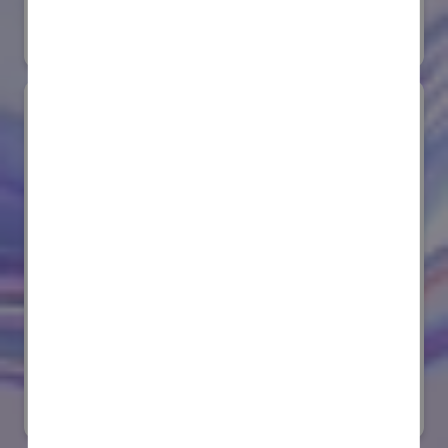
#要素技術
オンライン出展のみ
サンゴバン株式会社
国際ロボット展
#要素技術
リアル会場小間番号 : E8-08