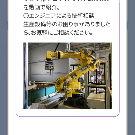
国際ロボット展
を動画で紹介。

#スマートプロダクションロボット
#スマートコミュニティロボット
〇エンジニアによる技術相談

リアル会場小間番号 : E5-08
生産設備等のお困り事がありました
ら、お気軽にご相談ください。
株式会社ケーメックスONE
国際ロボット展
#スマートプロダクションロボット
#スマートコミュニティロボット