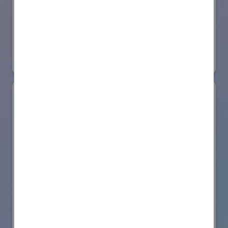
日本ローターバッハ株式会社
国際ロボット展
#要素技術
リアル会場小間番号 : W4-73