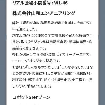
リアル会場小間番号 :
W1-46
オリエンタルモーター株式会社
株式会社山和エンヂニアリング
国際ロボット展
弊社は昭和48年に群馬県高崎市で創業し、今年で53
#スマートプロダクションロボット
#要素技術
年を迎えました。

リアル会場小間番号 : W2-36
創業より約3,200種類の産業用機械や省力化設備を手
掛け、取り扱うジャンルは自動車業界・半導体業界・食
品業界とさまざまです。

弊社がお届けする機械・装置は全てオーダー生産で、
一つ一つがオリジナル製品です。

お客様の「こんなものが欲しい」「こんな事をしたい」な
どの要望や困り事に対し、ご提案から開発・機械設計・
制御設計・部品加工・組立・試運転まで、全工程を一貫
して行い、納品いたします。
ロボットSIerゾーン
川崎重工業株式会社