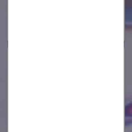
株式会社ダイヘン
国際ロボット展
#スマートプロダクションロボット
リアル会場小間番号 : E6-20
AIセーフティ・インスティテュート(AISI)
国際ロボット展