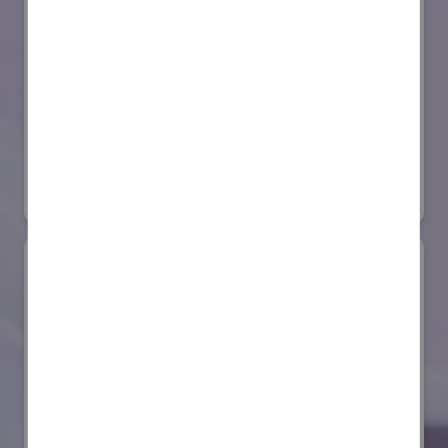
セイコーエプソン株式会社
国際ロボット展
#スマートプロダクションロボット
#要素技術
リアル会場小間番号 : E4-03