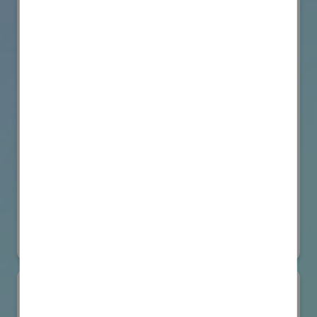
VicOne
国際ロボット展
#要素技術
オンライン出展のみ