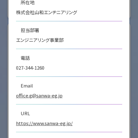
所在地
#要素技術
株式会社山和エンヂニアリング
リアル会場小間番号 : E4-16
担当部署
エンジニアリング事業部
電話
027-344-1260
Email
office.g@sanwa-eg.jp
シナノケンシ株式会社
URL
https://www.sanwa-eg.jp/
国際ロボット展
#スマートプロダクションロボット
#要素技術