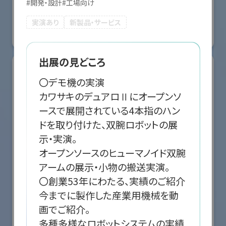
#
開発・設計
#
工場向け
国際ロボット展
#スマートプロダクションロボット
#スマートコミュニティロボット
実演あり
新製品・サービス
#要素技術
リアル会場小間番号 : E5-10
出展の見どころ
〇デモ機の実演

カワサキのデュアロⅡにオープンソ
ースで展開されている4本指のハン
ドを取り付けた、双腕ロボットの展
示・実演。

オープンソースのヒューマノイド双腕
アームの展示・小物の搬送実演。

〇創業53年にわたる、実績のご紹介

今までに製作した産業用機械を動
株式会社クリエイティブテクノロジー
画でご紹介。

多種多様なロボットシステムの実績