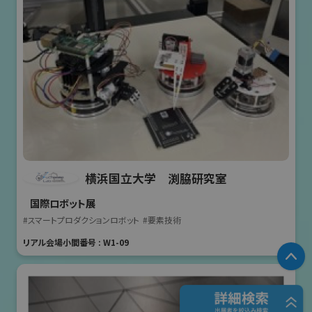
横浜国立大学 渕脇研究室
国際ロボット展
#スマートプロダクションロボット
#要素技術
リアル会場小間番号 : W1-09
P