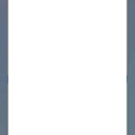
株式会社BIOISM
物流システム・ロボットゾーン
#情報機器・システム
オンライン出展のみ