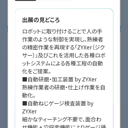
国際ロボット展
#スマートプロダクションロボット
#スマートコミュニティロボット
#要素技術
出展の見どころ
リアル会場小間番号 : E5-10
ロボットに取り付けることで人の手
作業のような制御を実現し、熟練者
の精密作業を再現する「ZYXer（ジク
サー）」及びこれを活用した各種ロボ
ットシステムによる各種工程の自動
化をご提案。

■自動研磨・加工装置 by ZYXer

熟練作業者の研磨・仕上げ作業を自
動化。

■自動ねじゲージ検査装置 by 
ZYXer

株式会社クリエイティブテクノロジー
細かなティーチング不要で、面合わ
せ機能 + 穴探索機能によりゲージ挿