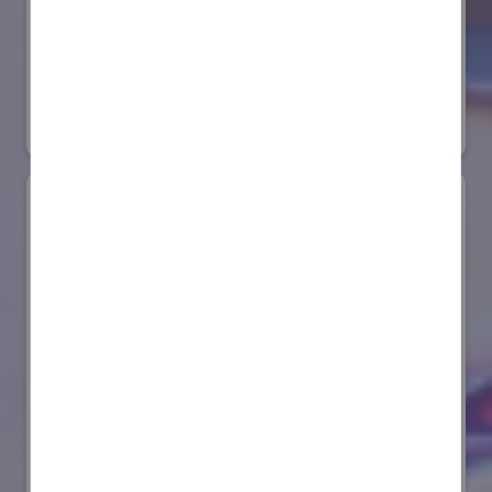
株式会社ダイヘン
国際ロボット展
#スマートプロダクションロボット
リアル会場小間番号 : E6-20
AIセーフティ・インスティテュート(AISI)
国際ロボット展