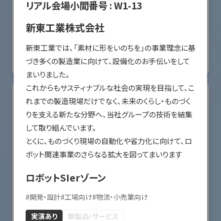
リアル会場小間番号 :
W1-13
オリエンタルモーター株式会社
新東工業株式会社
国際ロボット展
新東工業では、「素材に形をいのちを」の事業理念に基
#スマートプロダクションロボット
#要素技術
づき多くの製造業に向けて、設備化のお手伝いをして
リアル会場小間番号 : W2-36
まいりました。

これからもサスティナブルな社会の実現を目指して、こ
れまでの製造現場だけでなく、未来のくらし・ものづく
りを支える新たな分野へ、当社グループの技術を結集
して取り組んでいます。

とくに、ものづくり現場の自動化や省力化に向けて、ロ
ロボットSIerゾーン
#
開発・設計
#
工場向け
#
物流・小売業向け
川崎重工業株式会社
実演あり
新製品・サービス