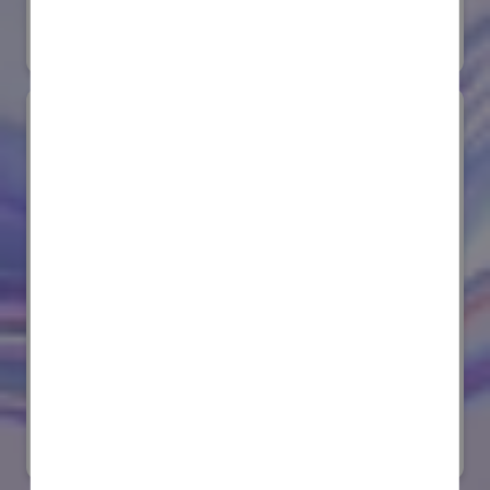
#要素技術
オンライン出展のみ
サンゴバン株式会社
国際ロボット展
#要素技術
リアル会場小間番号 : E8-08