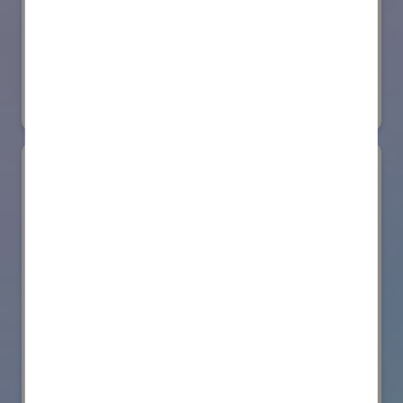
日本ローターバッハ株式会社
国際ロボット展
#要素技術
リアル会場小間番号 : W4-73