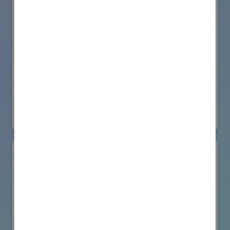
株式会社BIOISM
物流システム・ロボットゾーン
#情報機器・システム
オンライン出展のみ