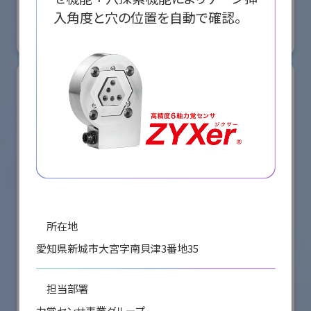
国際ロボット展
入角度と穴の位置を自動で確認。
#スマートプロダクションロボット
#スマートコミュニティロボット
リアル会場小間番号 : E5-08
所在地
愛知県新城市大宮字南貝津3番地35
株式会社ケーメックスONE
担当部署
国際ロボット展
#スマートプロダクションロボット
#スマートコミュニティロボット
力覚センサ事業グループ