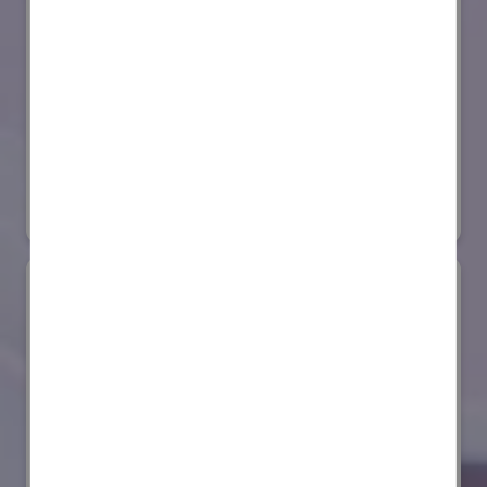
セイコーエプソン株式会社
国際ロボット展
#スマートプロダクションロボット
#要素技術
リアル会場小間番号 : E4-03