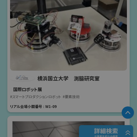
横浜国立大学 渕脇研究室
国際ロボット展
#スマートプロダクションロボット
#要素技術
リアル会場小間番号 : W1-09
P