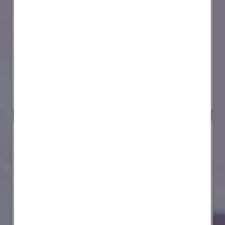
セイコーエプソン株式会社
国際ロボット展
#スマートプロダクションロボット
#要素技術
リアル会場小間番号 : E4-03