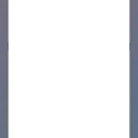
日本ローターバッハ株式会社
国際ロボット展
#要素技術
リアル会場小間番号 : W4-73