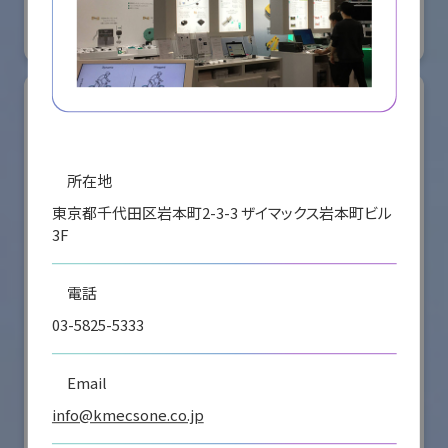
#要素技術
リアル会場小間番号 : E4-16
所在地
東京都千代田区岩本町2-3-3 ザイマックス岩本町ビル
3F
電話
03-5825-5333
シナノケンシ株式会社
Email
国際ロボット展
info@kmecsone.co.jp
#スマートプロダクションロボット
#要素技術