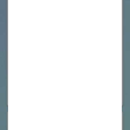
VicOne
国際ロボット展
#要素技術
オンライン出展のみ