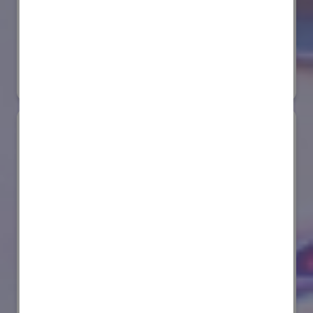
株式会社ダイヘン
国際ロボット展
#スマートプロダクションロボット
リアル会場小間番号 : E6-20
AIセーフティ・インスティテュート(AISI)
国際ロボット展