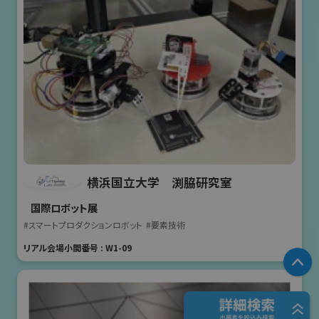
横浜国立大学 渕脇研究室
国際ロボット展
#スマートプロダクションロボット
#要素技術
リアル会場小間番号 : W1-09
P