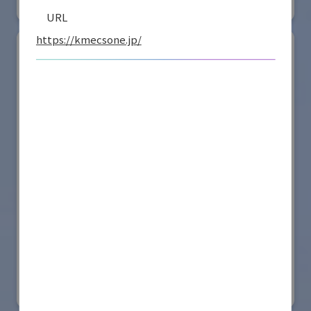
リアル会場小間番号 : W2-41
URL
https://kmecsone.jp/
ダイドー株式会社
国際ロボット展
#スマートプロダクションロボット
#スマートコミュニティロボット
#要素技術
リアル会場小間番号 : W2-25