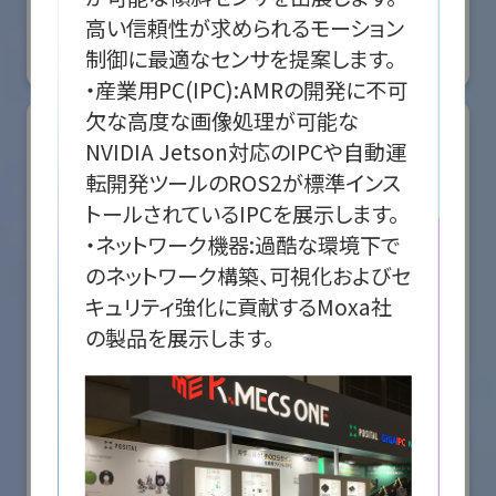
国際ロボット展
高い信頼性が求められるモーション
#スマートプロダクションロボット
#スマートコミュニティロボット
制御に最適なセンサを提案します。

リアル会場小間番号 : E5-08
・産業用PC(IPC):AMRの開発に不可
欠な高度な画像処理が可能な
NVIDIA Jetson対応のIPCや自動運
転開発ツールのROS2が標準インス
トールされているIPCを展示します。

・ネットワーク機器:過酷な環境下で
のネットワーク構築、可視化およびセ
キュリティ強化に貢献するMoxa社
の製品を展示します。
株式会社ケーメックスONE
国際ロボット展
#スマートプロダクションロボット
#スマートコミュニティロボット