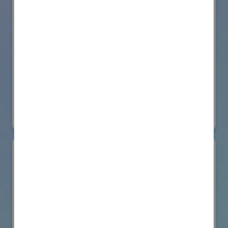
株式会社BIOISM
物流システム・ロボットゾーン
#情報機器・システム
オンライン出展のみ