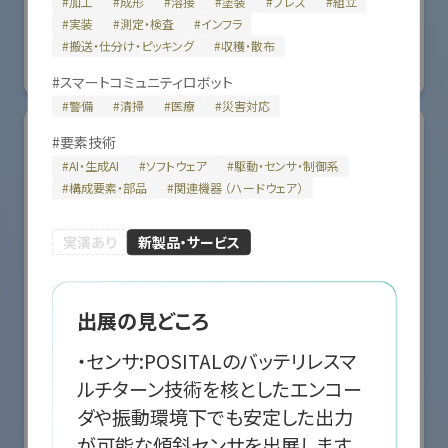
#
加工
#
成形
#
溶接
#
塗装
#
プレス
#
組立
国際ロボット展
#
実装
#
測定・検査
#
インフラ
#スマートプロダクションロボット
#スマートコミュニティロボット
#
搬送・仕分け・ピッキング
#
収穫・散布
#要素技術
リアル会場小間番号 : E5-10
#
スマートコミュニティロボット
#
警備
#
清掃
#
医療
#
災害対応
#
要素技術
#
AI・生成AI
#
ソフトウェア
#
駆動・センサ・制御系
#
構成要素・部品
#
関連機器 （ハードウェア）
実演あり
新製品・サービス
出展の見どころ
・センサ:POSITALのバッテリレスマ
ルチターン技術を核としたエンコー
株式会社クリエイティブテクノロジー
ダや振動環境下でも安定した出力
が可能な傾斜センサを出展します。