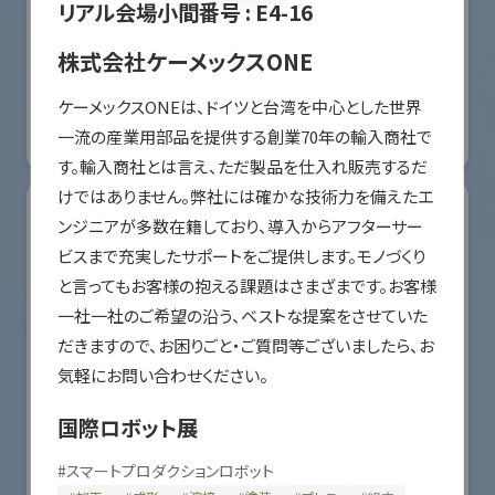
リアル会場小間番号 :
E4-16
オリエンタルモーター株式会社
株式会社ケーメックスONE
国際ロボット展
ケーメックスONEは、ドイツと台湾を中心とした世界
#スマートプロダクションロボット
#要素技術
一流の産業用部品を提供する創業70年の輸入商社で
リアル会場小間番号 : W2-36
す。輸入商社とは言え、ただ製品を仕入れ販売するだ
けではありません。弊社には確かな技術力を備えたエ
ンジニアが多数在籍しており、導入からアフターサー
ビスまで充実したサポートをご提供します。モノづくり
と言ってもお客様の抱える課題はさまざまです。お客様
一社一社のご希望の沿う、ベストな提案をさせていた
だきますので、お困りごと・ご質問等ございましたら、お
気軽にお問い合わせください。
国際ロボット展
川崎重工業株式会社
#
スマートプロダクションロボット