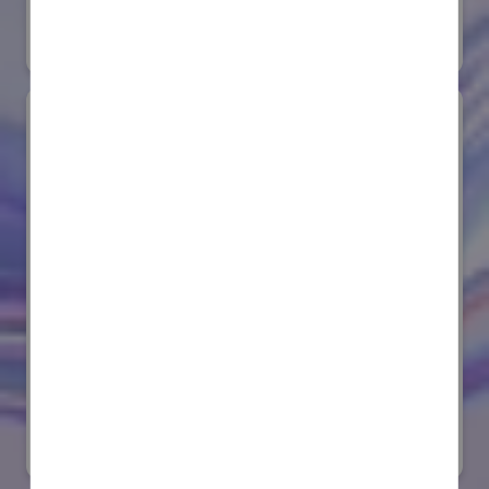
#要素技術
オンライン出展のみ
サンゴバン株式会社
国際ロボット展
#要素技術
リアル会場小間番号 : E8-08