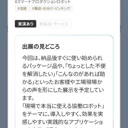
#
スマートプロダクションロボット
国際ロボット展
#
溶接
#
搬送・仕分け・ピッキング
#スマートプロダクションロボット
#スマートコミュニティロボット
#要素技術
リアル会場小間番号 : E5-10
実演あり
新製品・サービス
出展の見どころ
今回は、納品後すぐに使い始められ
るパッケージ品や、「ちょっとした不便
を解消したい」「こんなのがあれば助
かる」といったお客様や工場現場か
らの声を形にした展示を予定してい
ます。

「現場で本当に使える協働ロボット」
をテーマに、導入しやすく、効果を実
株式会社クリエイティブテクノロジー
感しやすい実践的なアプリケーショ