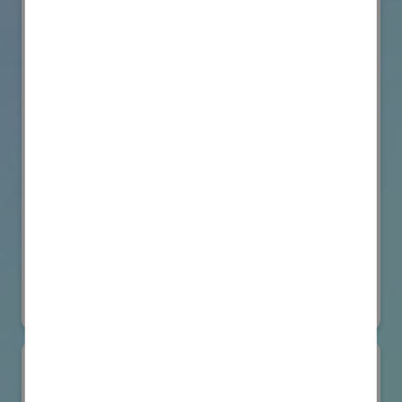
VicOne
国際ロボット展
#要素技術
オンライン出展のみ