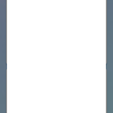
株式会社BIOISM
物流システム・ロボットゾーン
#情報機器・システム
オンライン出展のみ