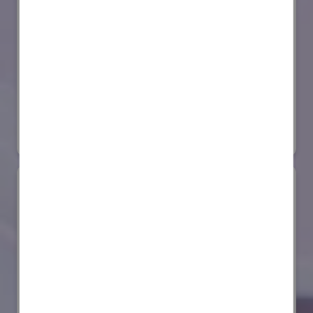
セイコーエプソン株式会社
国際ロボット展
#スマートプロダクションロボット
#要素技術
リアル会場小間番号 : E4-03