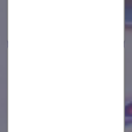
株式会社ダイヘン
国際ロボット展
#スマートプロダクションロボット
リアル会場小間番号 : E6-20
AIセーフティ・インスティテュート(AISI)
国際ロボット展