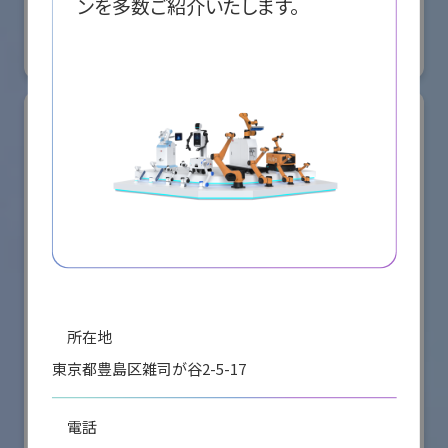
ンを多数ご紹介いたします。
国際ロボット展
#スマートプロダクションロボット
#スマートコミュニティロボット
リアル会場小間番号 : E5-08
所在地
東京都豊島区雑司が谷2-5-17
株式会社ケーメックスONE
国際ロボット展
電話
#スマートプロダクションロボット
#スマートコミュニティロボット