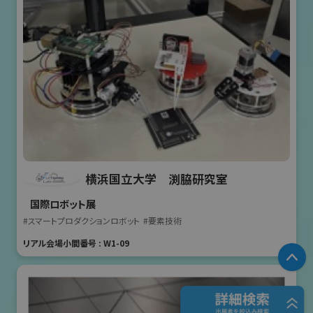
横浜国立大学 渕脇研究室
国際ロボット展
#スマートプロダクションロボット
#要素技術
リアル会場小間番号 : W1-09
P