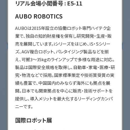
リアル会場小間番号 :
E5-11
オリエンタルモーター株式会社
AUBO ROBOTICS
国際ロボット展
AUBOは2015年設立の協働ロボット専門ハイテク企
#スマートプロダクションロボット
#要素技術
業で、独自の知的財産権を保有し研究開発・生産・販
リアル会場小間番号 : W2-36
売を展開しています。iシリーズをはじめ、iS・Sシリー
ズ、AGV複合ロボット、パレタイジング製品などを揃
え、可搬3〜35kgのラインアップで多様な用途に対応。
製品は国際安全規格を取得し、自動車・家電・医療・研
究・物流などで採用。国家標準策定や技術賞受賞の実
績も豊富で、中国国内のみならず海外にも拠点を展
開。日本でも関東拠点を中心に販売・技術サポートを
提供し、導入メリットを最大化するリーディングカンパ
ニーです。
国際ロボット展
川崎重工業株式会社