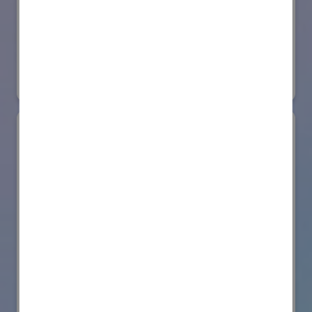
日本ローターバッハ株式会社
国際ロボット展
#要素技術
リアル会場小間番号 : W4-73