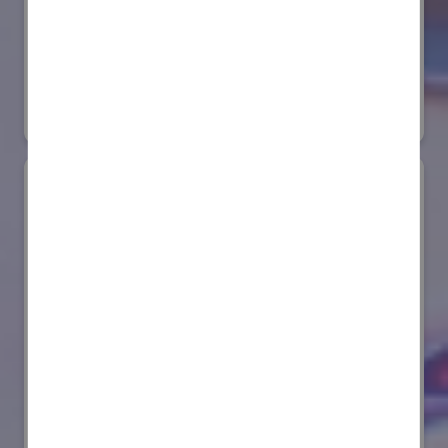
株式会社ダイヘン
国際ロボット展
#スマートプロダクションロボット
リアル会場小間番号 : E6-20
AIセーフティ・インスティテュート(AISI)
国際ロボット展