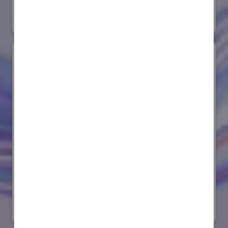
#要素技術
オンライン出展のみ
サンゴバン株式会社
国際ロボット展
#要素技術
リアル会場小間番号 : E8-08