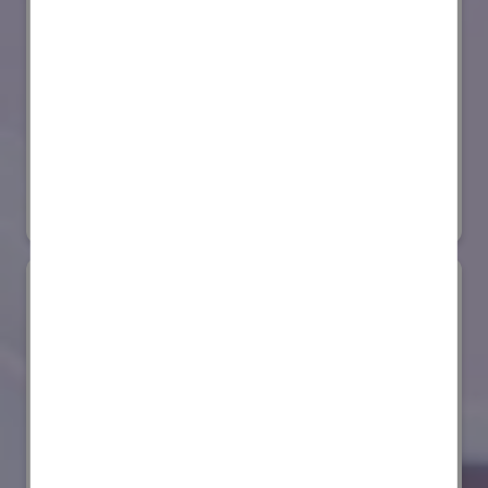
セイコーエプソン株式会社
国際ロボット展
#スマートプロダクションロボット
#要素技術
リアル会場小間番号 : E4-03