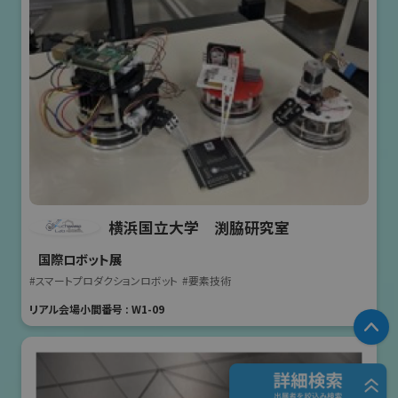
横浜国立大学 渕脇研究室
国際ロボット展
#スマートプロダクションロボット
#要素技術
リアル会場小間番号 : W1-09
P