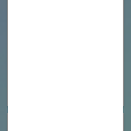
VicOne
国際ロボット展
#要素技術
オンライン出展のみ