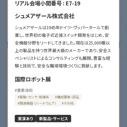
リアル会場小間番号 :
E7-19
オリエンタルモーター株式会社
シュメアザール株式会社
国際ロボット展
シュメアザールは1945年ドイツ・ヴッパータールで創
#スマートプロダクションロボット
#要素技術
業し、世界初の電子式近接スイッチ開発をはじめ、安
リアル会場小間番号 : W2-36
全機器分野をリードしてきました。現在は25,000種以
上の製品を持つ世界最大級のメーカーであり、安全ス
ペシャリストによるコンサルティングも展開。豊富な経
験と技術で、安全な職場環境づくりに貢献します。
国際ロボット展
#
要素技術
#
駆動・センサ・制御系
#
構成要素・部品
#
関連機器 （ハードウェア）
#
その他
川崎重工業株式会社
実演あり
新製品・サービス