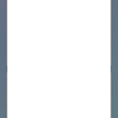
株式会社BIOISM
物流システム・ロボットゾーン
#情報機器・システム
オンライン出展のみ