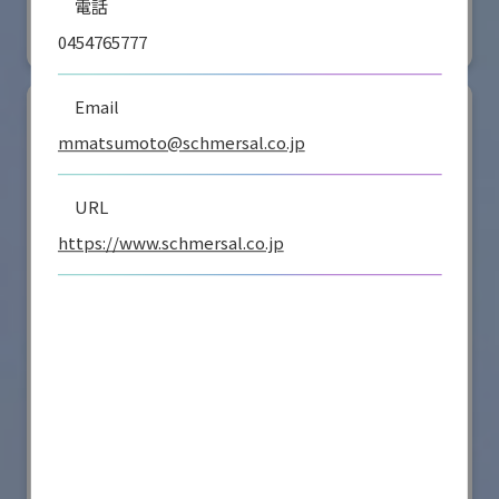
電話
#要素技術
0454765777
リアル会場小間番号 : E4-16
Email
mmatsumoto@schmersal.co.jp
URL
https://www.schmersal.co.jp
シナノケンシ株式会社
国際ロボット展
#スマートプロダクションロボット
#要素技術