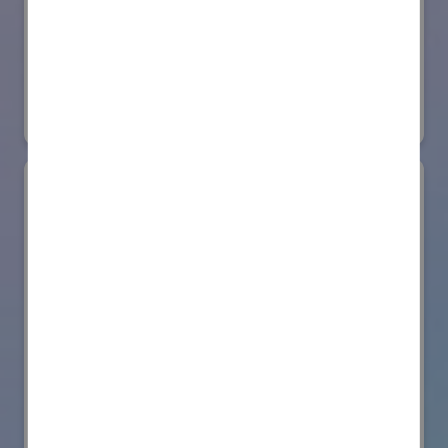
日本ローターバッハ株式会社
国際ロボット展
#要素技術
リアル会場小間番号 : W4-73