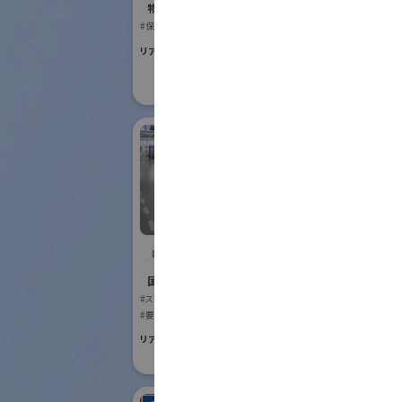
Robot
物流システム・ロボットゾーン
#保管・ピッキングシステム
国際ロボット
#スマートプロダク
リアル会場小間番号 : E6-17
#スマートコミュニ
リアル会場小間番号 :
IDEC株式会社
アイ
式会
国際ロボット展
#スマートコミュニティロボット
国際ロボット
#要素技術
#スマートプロダク
リアル会場小間番号 : W2-24
リアル会場小間番号 :