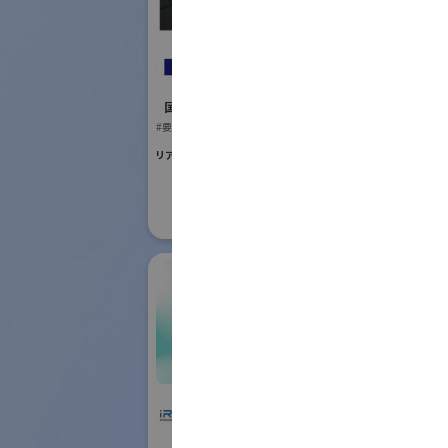
国際ロボット
#要素技術
レイデント工業株式
リアル会場小間番号 :
会社
国際ロボット展
#要素技術
リアル会場小間番号 : E5-13
株式会社IHI物流産業
IFR In
システム
Feder