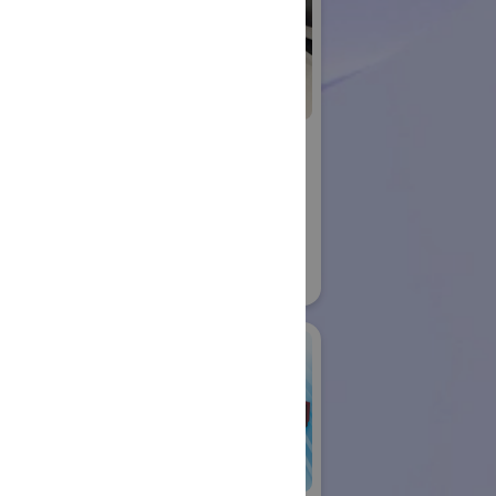
ujin
横浜国立大学 渕脇
ロボット
研究室
国際ロボット展
21
#スマートプロダクションロボット
#要素技術
リアル会場小間番号 : W1-09
アールティ