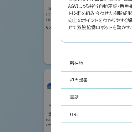
国際ロボット
AGVによる弁当自動箱詰・番重
#スマートプロダク
国際ロボット展
#スマートコミュニ
ト技術を組み合わせた樹脂成形
#スマートプロダクションロボット
#要素技術
向上のポイントをわかりやすく解
リアル会場小間番号 :
#要素技術
せて双腕協働ロボットを動かす
リアル会場小間番号 : W2-41
所在地
担当部署
電話
株式会社安川電機
URL
国際ロボット展
#スマートプロダクションロボット
リモ
#スマートコミュニティロボット
株式
#要素技術