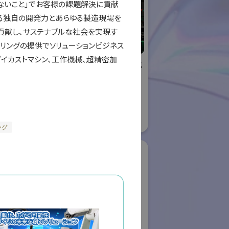
ないこと」でお客様の課題解決に貢献
る独自の開発力とあらゆる製造現場を
貢献し、サステナブルな社会を実現す
リングの提供でソリューションビジネス
ダイカストマシン、工作機械、超精密加
リエイティブ
株式会社ケーメックス
ー
ONE
国際ロボット展
ロボット
#スマートプロダクションロボット
ボット
#スマートコミュニティロボット
#要素技術
08
リアル会場小間番号 : E4-16
ング
ク株式会社