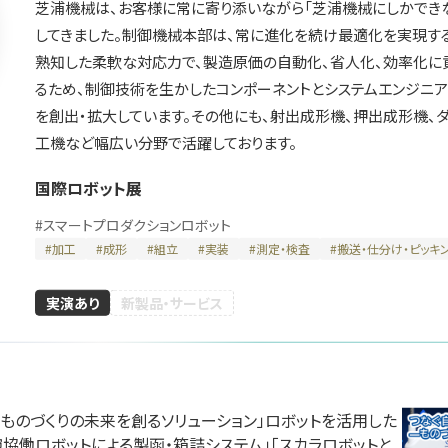
芝浦機械は、お客様に常に寄り添いながら「芝浦機械にしかでき
してきました。制御機械本部は、常に進化を続け最適化を実現す
熟知した柔軟な対応力で、製造原価の自動化、省人化、効率化に
るため、制御技術を生かしたコンポーネントとシステムエンジニア
川崎重工業株式会
を創出・拡大しています。その他にも、射出成形機、押出成形機、
エンタルモーター
株式会社ク
社
工機など幅広い分野で活躍しております。
会社
テクノロジ
国際ロボット展
展
国際ロボット展
#スマートプロダクションロボット
国際ロボット展
#スマートコミュニティロボット
ションロボット
#スマートプロダクション
#要素技術
#スマートコミュニティロ
#
スマートプロダクションロボット
リアル会場小間番号 : E5-10
 W2-36
リアル会場小間番号 : E5-
#
加工
#
成形
#
組立
#
実装
#
測定・検査
#
搬送・仕分け・ピッキ
実演あり
新製品・サービス
イドー株式会社
ものづくりの未来を創るソリューション」ロボットを活用した
ハイデンハイン株式
ファナッ
協働ロボットによる製函・箱詰システム」「スカラロボットと
会社