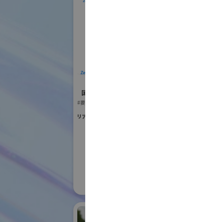
ZeroErr Global
T
Limited
国際ロボット
国際ロボット展
#スマートプロダク
#要素技術
#要素技術
リアル会場小間番号 : W2-12
リアル会場小間番号 :