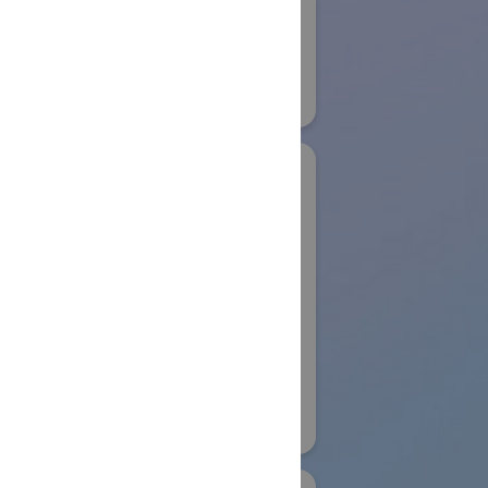
Development
22
Systems GmbH
物流システム・ロボットゾーン
#保管・ピッキングシステム
#その他
リアル会場小間番号 : E6-04
木製作所
Aoting Intelligent
コイワイ)
Technology Co.,Ltd
ノベーション
国際ロボット展
ンwithかな
#スマートコミュニティロボット
リアル会場小間番号 : W4-63
153