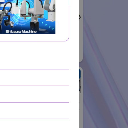
ロボット
01
株式会社不二越
国際ロボット展
#スマートプロダクションロボット
#要素技術
リアル会場小間番号 : E6-06
住友重機械工業株式会
社 PTC事業部
ャル
国際ロボット展