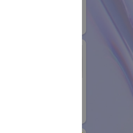
#スマートプロダクションロボット
#スマートコミュニティロボット
#要素技術
10
リアル会場小間番号 : E5-20
バン株式会社
シュンク・ジャパン株
式会社
国際ロボット展
08
#要素技術
リアル会場小間番号 : W2-26