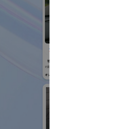
株式会社BIOISM
Vi
物流システム・ロボットゾーン
国際ロボット
#情報機器・システム
#要素技術
オンライン出展のみ
オンライン出展の
株
ク