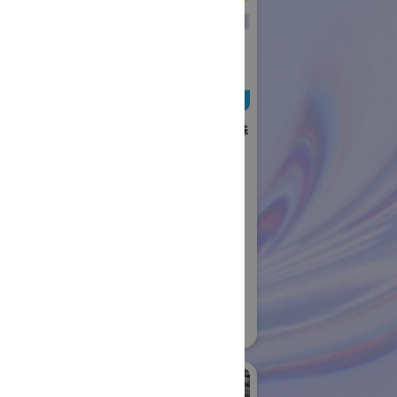
日本ローターバッハ株
式会社
国際ロボット展
#要素技術
リアル会場小間番号 : W4-73
社日伝
ロボット
04