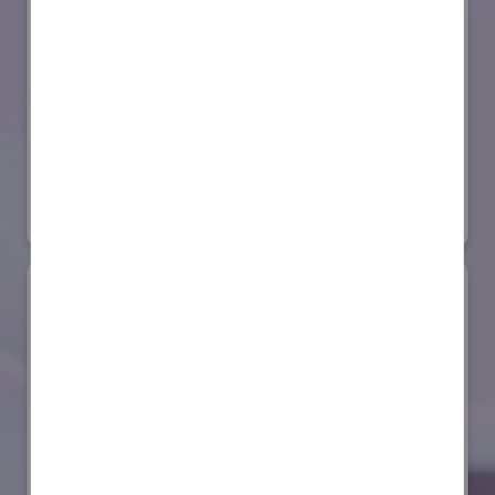
セイコーエプソン株式会社
国際ロボット展
#スマートプロダクションロボット
#要素技術
リアル会場小間番号 : E4-03