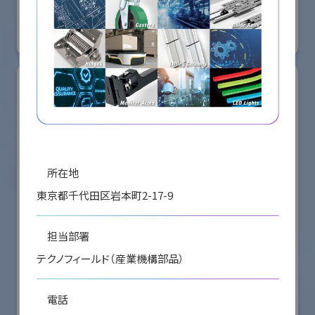
国際ロボット展
#スマートプロダクションロボット
#スマートコミュニティロボット
リアル会場小間番号 : E5-08
所在地
東京都千代田区岩本町2-17-9
担当部署
テクノフィールド（産業機構部品）
株式会社ケーメックスONE
国際ロボット展
電話
#スマートプロダクションロボット
#スマートコミュニティロボット