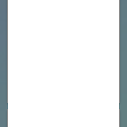
VicOne
国際ロボット展
#要素技術
オンライン出展のみ