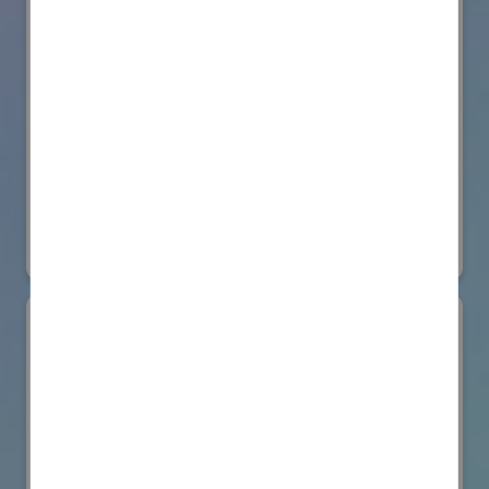
株式会社BIOISM
物流システム・ロボットゾーン
#情報機器・システム
オンライン出展のみ