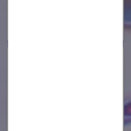
株式会社ダイヘン
国際ロボット展
#スマートプロダクションロボット
リアル会場小間番号 : E6-20
AIセーフティ・インスティテュート(AISI)
国際ロボット展