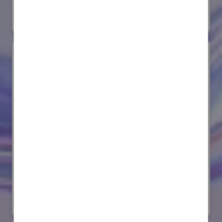
#要素技術
オンライン出展のみ
サンゴバン株式会社
国際ロボット展
#要素技術
リアル会場小間番号 : E8-08