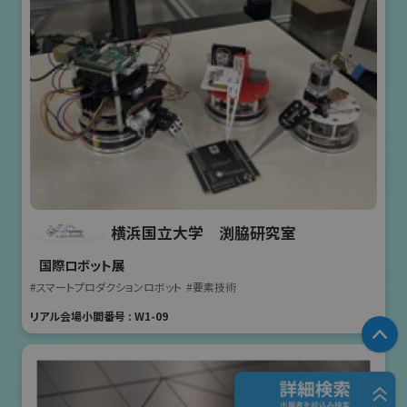
横浜国立大学 渕脇研究室
国際ロボット展
#スマートプロダクションロボット
#要素技術
リアル会場小間番号 : W1-09
P