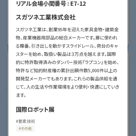
リアル会場小間番号 :
E7-12
オリエンタルモーター株式会社
スガツネ工業株式会社
国際ロボット展
スガツネ工業は、創業95年を迎えた家具金物・建築金
#スマートプロダクションロボット
#要素技術
物、産業機器用部品の総合メーカーです。扉に使われ
リアル会場小間番号 : W2-36
る蝶番、引き出しを動かすスライドレール、荷台のキャ
スターを始め、取扱い製品は３万点を越えます。国際
的に特許取得済みのダンパー技術『ラプコン』を始め、
特許など知的財産権の累計出願件数5,000件以上の
開発型メーカーでもあります。これらの製品供給を通
じて、人の生活や作業環境をより便利・快適にしていき
ます。
国際ロボット展
#
要素技術
川崎重工業株式会社
#
その他