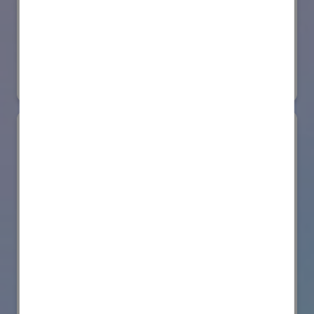
日本ローターバッハ株式会社
国際ロボット展
#要素技術
リアル会場小間番号 : W4-73