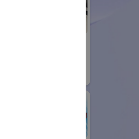
ujin
横浜国立大学 渕脇
ロボット
研究室
国際ロボット展
21
#スマートプロダクションロボット
#要素技術
リアル会場小間番号 : W1-09
アールティ