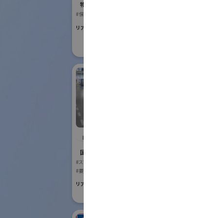
Robot
物流システム・ロボットゾーン
#保管・ピッキングシステム
国際ロボット
#スマートプロダク
リアル会場小間番号 : E6-17
#スマートコミュニ
リアル会場小間番号 :
IDEC株式会社
アイ
式会
国際ロボット展
#スマートコミュニティロボット
国際ロボット
#要素技術
#スマートプロダク
リアル会場小間番号 : W2-24
リアル会場小間番号 :