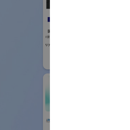
国際ロボット
#要素技術
レイデント工業株式
リアル会場小間番号 :
会社
国際ロボット展
#要素技術
リアル会場小間番号 : E5-13
株式会社IHI物流産業
IFR In
システム
Feder