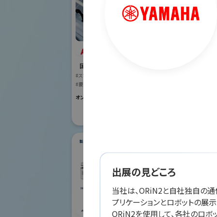
ABB株式会社
オリ
国際ロボット展
株式
#スマートプロダクションロボット
#要素技術
国際ロボット
#スマートプロダク
オンライン出展のみ
#要素技術
リアル会場小間番号 :
出展の見どころ
当社は、ORiN2と自社独自の
ダ
プリケーションとロボットの展示を
シナノケンシ株式会
ORiN2を使用して、各社のロ
社