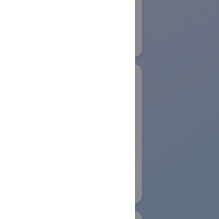
Development
22
Systems GmbH
物流システム・ロボットゾーン
#保管・ピッキングシステム
#その他
リアル会場小間番号 : E6-04
木製作所
Aoting Intelligent
コイワイ)
Technology Co.,Ltd
ノベーション
国際ロボット展
ンwithかな
#スマートコミュニティロボット
リアル会場小間番号 : W4-63
153