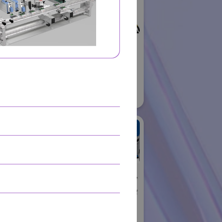
ロボット
01
株式会社不二越
国際ロボット展
#スマートプロダクションロボット
#要素技術
リアル会場小間番号 : E6-06
住友重機械工業株式会
社 PTC事業部
ャル
国際ロボット展