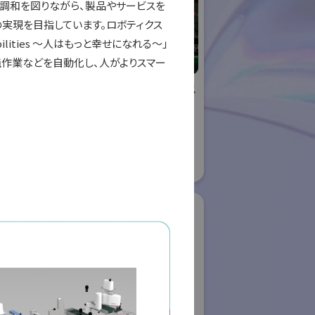
の調和を図りながら、製品やサービスを
実現を目指しています。ロボティクス
bilities ～人はもっと幸せになれる～」
作業などを自動化し、人がよりスマー
リエイティブ
株式会社ケーメックス
ー
ONE
国際ロボット展
ロボット
#スマートプロダクションロボット
ボット
#スマートコミュニティロボット
#要素技術
08
リアル会場小間番号 : E4-16
ク株式会社