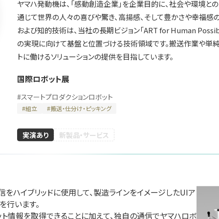
ヤマハ発動機は、「感動創造企業」を企業目的に、社会や環境と
通じて世界の人々の喜びや驚き、高揚感、そして豊かさや幸福感の
および知的技術は、当社の長期ビジョン「ART for Human Possi
の実現に向けて基盤と位置づける技術領域です。搬送作業や単純
川崎重工業株式会
トに働けるソリューションの提供を目指しています。
エンタルモーター
株式会社ク
社
会社
テクノロジ
国際ロボット展
国際ロボット展
展
国際ロボット展
#スマートプロダクションロボット
#
スマートプロダクションロボット
#スマートコミュニティロボット
ションロボット
#スマートプロダクション
#要素技術
#スマートコミュニティロ
#
組立
#
搬送・仕分け・ピッキング
リアル会場小間番号 : E5-10
 W2-36
リアル会場小間番号 : E5-
実演あり
新製品・サービス
通信をハイブリッドに使用して、製造ラインをイメージしたUIア
イドー株式会社
行います。

ハイデンハイン株式
ファナッ
ボット情報を取得できることに加えて、独自の通信でヤマハロボ
会社