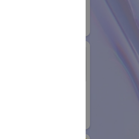
#スマートプロダクションロボット
#スマートコミュニティロボット
#要素技術
10
リアル会場小間番号 : E5-20
バン株式会社
シュンク・ジャパン株
式会社
国際ロボット展
08
#要素技術
リアル会場小間番号 : W2-26