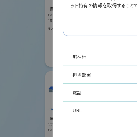
国際ロボット
ット特有の情報を取得することで
#スマートプロダク
国際ロボット展
#スマートコミュニ
#スマートプロダクションロボット
#要素技術
リアル会場小間番号 :
#要素技術
リアル会場小間番号 : W2-41
所在地
担当部署
電話
株式会社安川電機
URL
国際ロボット展
#スマートプロダクションロボット
リモ
#スマートコミュニティロボット
株式
#要素技術