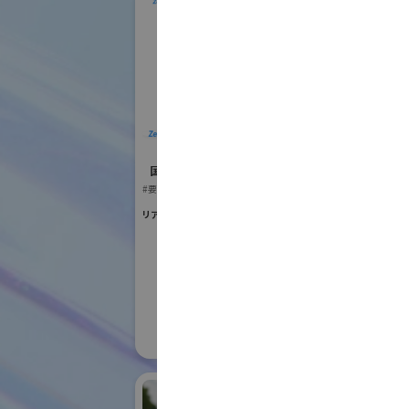
ZeroErr Global
T
Limited
国際ロボット
国際ロボット展
#スマートプロダク
#要素技術
#要素技術
リアル会場小間番号 : W2-12
リアル会場小間番号 :