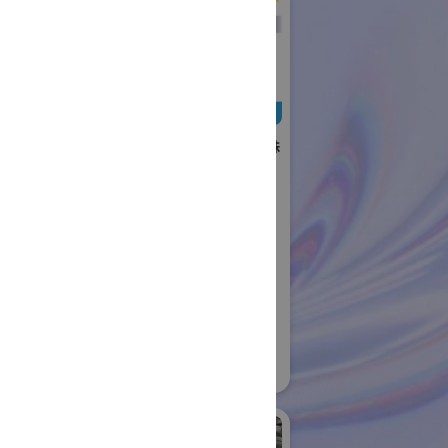
日本ローターバッハ株
式会社
国際ロボット展
#要素技術
リアル会場小間番号 : W4-73
社日伝
ロボット
04