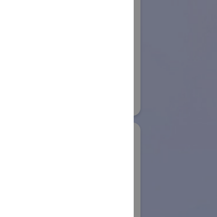
株式会社アイエイア
イ
ロボット
ボット
国際ロボット展
#スマートプロダクションロボット
32
#要素技術
リアル会場小間番号 : E4-09
業株式会社
IDS Imaging