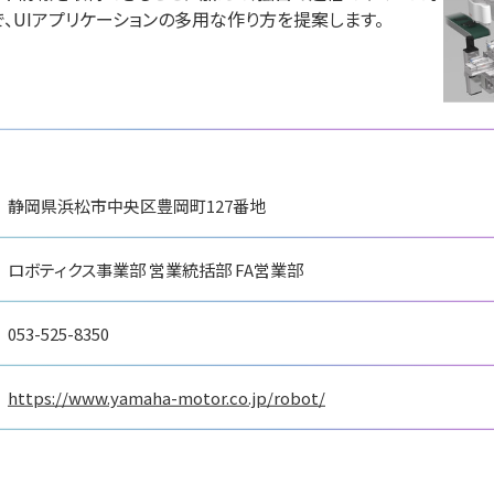
展
、UIアプリケーションの多用な作り方を提案します。
国際ロボット展
ションロボット
国際ロボット展
#スマートプロダクション
ティロボット
#要素技術
リアル会場小間番号 : W2-
 W2-25
リアル会場小間番号 : E5-05
静岡県浜松市中央区豊岡町127番地
ロボティクス事業部 営業統括部 FA営業部
053-525-8350
https://www.yamaha-motor.co.jp/robot/
ートロボティクス
スペイシ
ジェービーエムエンジ
会社