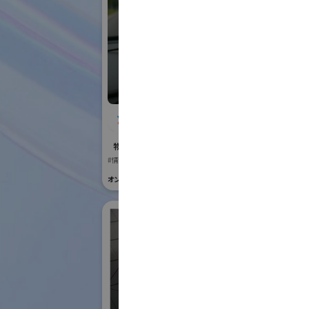
株式会社BIOISM
Vi
物流システム・ロボットゾーン
国際ロボット
#情報機器・システム
#要素技術
オンライン出展のみ
オンライン出展の
株
ク