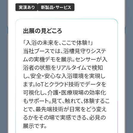
国際ロボット展
実演あり
新製品・サービス
#スマートプロダクションロボット
#スマートコミュニティロボット
#要素技術
リアル会場小間番号 : E5-10
出展の見どころ
「入浴の未来を、ここで体験！」

当社ブースでは、浴槽見守りシステ
ムの実機デモを展示。センサーが入
浴者の状態をリアルタイムで検知
し、安全・安心な入浴環境を実現し
ます。IoTとクラウド技術でデータを
可視化し、介護・医療現場の効率化
もサポート。見て、触れて、体験するこ
とで、最先端技術が日常をどう変え
るかをその場で実感できる、必見の
株式会社クリエイティブテクノロジー
展示です。