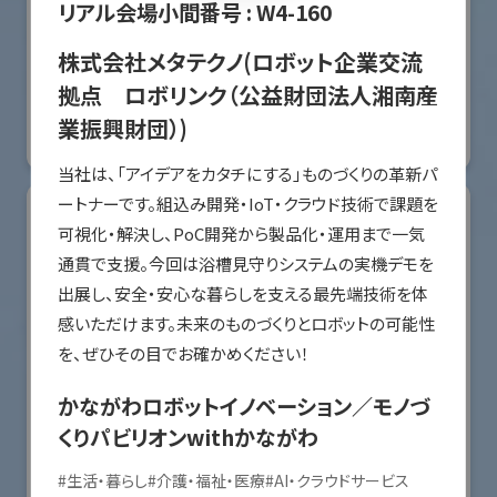
リアル会場小間番号 :
W4-160
オリエンタルモーター株式会社
株式会社メタテクノ(ロボット企業交流
国際ロボット展
拠点 ロボリンク（公益財団法人湘南産
#スマートプロダクションロボット
#要素技術
業振興財団）)
リアル会場小間番号 : W2-36
当社は、「アイデアをカタチにする」ものづくりの革新パ
ートナーです。組込み開発・IoT・クラウド技術で課題を
可視化・解決し、PoC開発から製品化・運用まで一気
通貫で支援。今回は浴槽見守りシステムの実機デモを
出展し、安全・安心な暮らしを支える最先端技術を体
感いただけます。未来のものづくりとロボットの可能性
を、ぜひその目でお確かめください！
かながわロボットイノベーション／モノづ
くりパビリオンwithかながわ
川崎重工業株式会社
#
生活・暮らし
#
介護・福祉・医療
#
AI・クラウドサービス