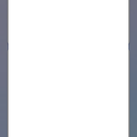
日本ローターバッハ株式会社
国際ロボット展
#要素技術
リアル会場小間番号 : W4-73