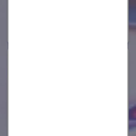
株式会社ダイヘン
国際ロボット展
#スマートプロダクションロボット
リアル会場小間番号 : E6-20
AIセーフティ・インスティテュート(AISI)
国際ロボット展