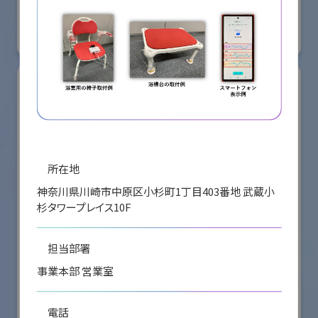
国際ロボット展
#スマートプロダクションロボット
#スマートコミュニティロボット
リアル会場小間番号 : E5-08
所在地
神奈川県川崎市中原区小杉町1丁目403番地 武蔵小
杉タワープレイス10F
担当部署
株式会社ケーメックスONE
事業本部 営業室
国際ロボット展
電話
#スマートプロダクションロボット
#スマートコミュニティロボット