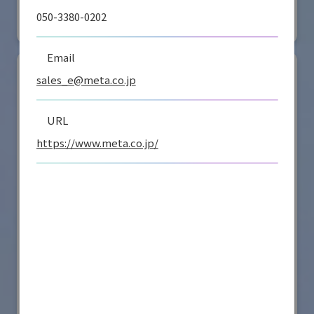
#要素技術
050-3380-0202
リアル会場小間番号 : E4-16
Email
sales_e@meta.co.jp
URL
https://www.meta.co.jp/
シナノケンシ株式会社
国際ロボット展
#スマートプロダクションロボット
#要素技術