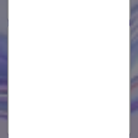
#要素技術
オンライン出展のみ
サンゴバン株式会社
国際ロボット展
#要素技術
リアル会場小間番号 : E8-08