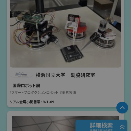
横浜国立大学 渕脇研究室
国際ロボット展
#スマートプロダクションロボット
#要素技術
リアル会場小間番号 : W1-09
P