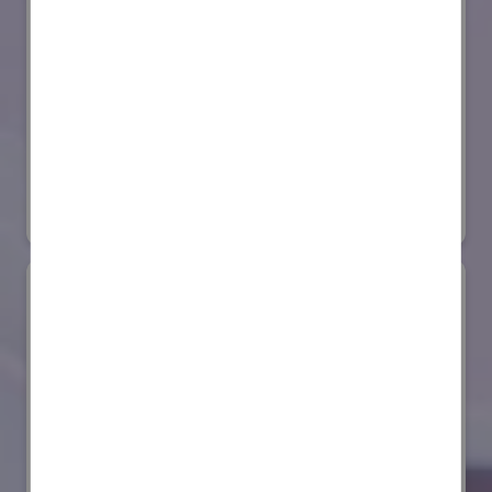
セイコーエプソン株式会社
国際ロボット展
#スマートプロダクションロボット
#要素技術
リアル会場小間番号 : E4-03