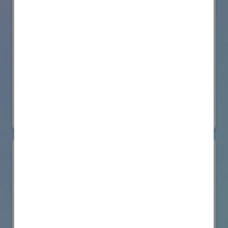
株式会社BIOISM
物流システム・ロボットゾーン
#情報機器・システム
オンライン出展のみ