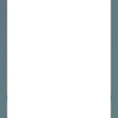
VicOne
国際ロボット展
#要素技術
オンライン出展のみ