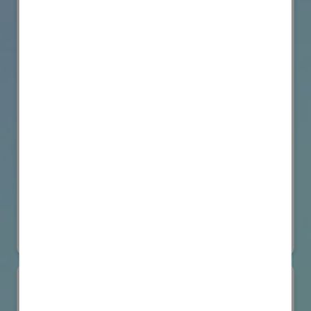
VicOne
国際ロボット展
#要素技術
オンライン出展のみ