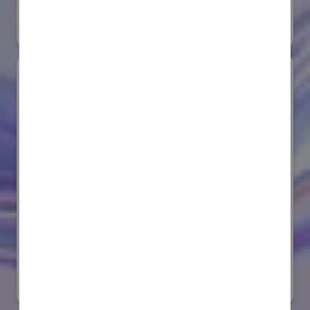
#要素技術
オンライン出展のみ
サンゴバン株式会社
国際ロボット展
#要素技術
リアル会場小間番号 : E8-08