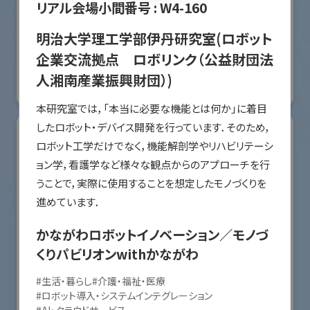
リアル会場小間番号 :
W4-160
オリエンタルモーター株式会社
明治大学理工学部伊丹研究室(ロボット
国際ロボット展
企業交流拠点 ロボリンク（公益財団法
#スマートプロダクションロボット
#要素技術
人湘南産業振興財団）)
リアル会場小間番号 : W2-36
本研究室では，「本当に必要な機能とは何か」に着目
したロボット・デバイス開発を行っています．そのため，
ロボット工学だけでなく，機能解剖学やリハビリテーシ
ョン学，看護学など様々な観点からのアプローチを行
うことで，実際に使用することを想定したモノづくりを
進めています．
かながわロボットイノベーション／モノづ
くりパビリオンwithかながわ
#
生活・暮らし
#
介護・福祉・医療
川崎重工業株式会社
#
ロボット導入・システムインテグレーション