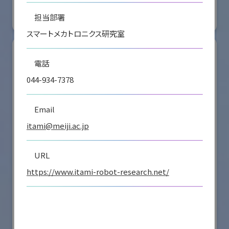
#要素技術
担当部署
リアル会場小間番号 : E4-16
スマートメカトロニクス研究室
電話
044-934-7378
Email
itami@meiji.ac.jp
URL
https://www.itami-robot-research.net/
シナノケンシ株式会社
国際ロボット展
#スマートプロダクションロボット
#要素技術