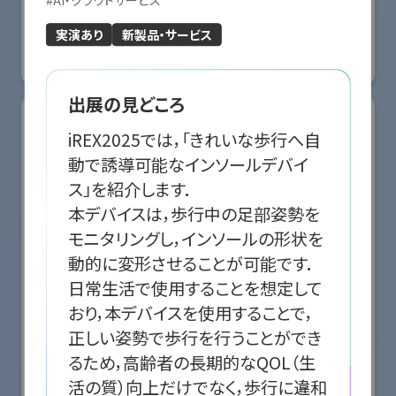
#
AI・クラウドサービス
国際ロボット展
#スマートプロダクションロボット
#スマートコミュニティロボット
実演あり
新製品・サービス
#要素技術
リアル会場小間番号 : E5-10
出展の見どころ
iREX2025では，「きれいな歩行へ自
動で誘導可能なインソールデバイ
ス」を紹介します．

本デバイスは，歩行中の足部姿勢を
モニタリングし，インソールの形状を
動的に変形させることが可能です．

日常生活で使用することを想定して
おり，本デバイスを使用することで，
正しい姿勢で歩行を行うことができ
株式会社クリエイティブテクノロジー
るため，高齢者の長期的なQOL（生
活の質）向上だけでなく，歩行に違和