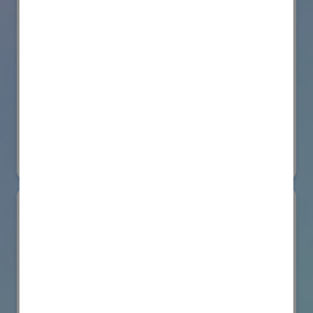
株式会社BIOISM
物流システム・ロボットゾーン
#情報機器・システム
オンライン出展のみ