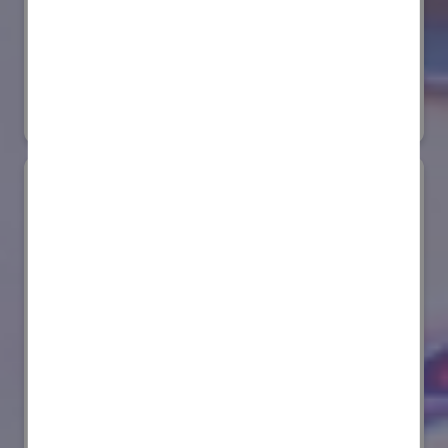
株式会社ダイヘン
国際ロボット展
#スマートプロダクションロボット
リアル会場小間番号 : E6-20
AIセーフティ・インスティテュート(AISI)
国際ロボット展