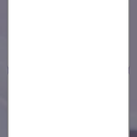
セイコーエプソン株式会社
国際ロボット展
#スマートプロダクションロボット
#要素技術
リアル会場小間番号 : E4-03