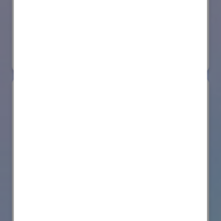
日本ローターバッハ株式会社
国際ロボット展
#要素技術
リアル会場小間番号 : W4-73