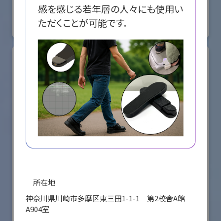
国際ロボット展
感を感じる若年層の人々にも使用い
#スマートプロダクションロボット
#スマートコミュニティロボット
ただくことが可能です．
リアル会場小間番号 : E5-08
所在地
株式会社ケーメックスONE
神奈川県川崎市多摩区東三田1-1-1 第2校舎A館
国際ロボット展
A904室
#スマートプロダクションロボット
#スマートコミュニティロボット