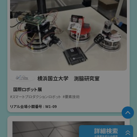
横浜国立大学 渕脇研究室
国際ロボット展
#スマートプロダクションロボット
#要素技術
リアル会場小間番号 : W1-09
P