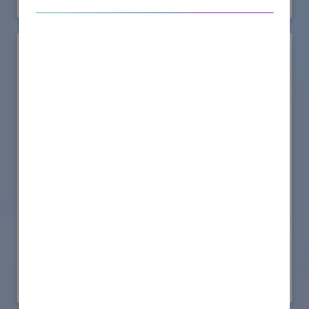
リアル会場小間番号 : W2-41
ダイドー株式会社
国際ロボット展
#スマートプロダクションロボット
#スマートコミュニティロボット
#要素技術
リアル会場小間番号 : W2-25