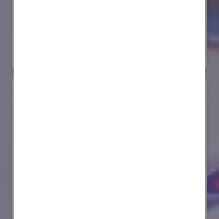
株式会社ダイヘン
国際ロボット展
#スマートプロダクションロボット
リアル会場小間番号 : E6-20
AIセーフティ・インスティテュート(AISI)
国際ロボット展