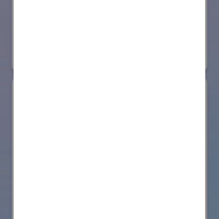
日本ローターバッハ株式会社
国際ロボット展
#要素技術
リアル会場小間番号 : W4-73