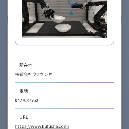
#要素技術
リアル会場小間番号 : E4-16
所在地
株式会社クフウシヤ
電話
0427037760
シナノケンシ株式会社
国際ロボット展
URL
#スマートプロダクションロボット
#要素技術
https://www.kufusha.com/