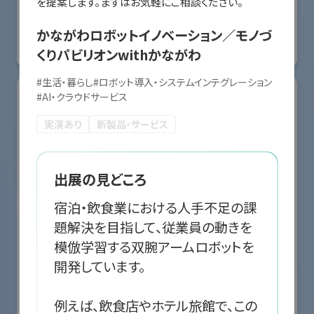
国際ロボット展
#スマートプロダクションロボット
#スマートコミュニティロボット
かながわロボットイノベーション／モノづ
#要素技術
くりパビリオンwithかながわ
リアル会場小間番号 : E5-10
#
生活・暮らし
#
ロボット導入・システムインテグレーション
#
AI・クラウドサービス
実演あり
新製品・サービス
出展の見どころ
宿泊・飲食業における人手不足の課
題解決を目指して、従業員の動きを
模倣学習する双腕アームロボットを
開発しています。

株式会社クリエイティブテクノロジー
例えば、飲食店やホテル旅館で、この