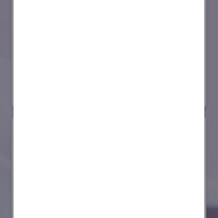
セイコーエプソン株式会社
国際ロボット展
#スマートプロダクションロボット
#要素技術
リアル会場小間番号 : E4-03