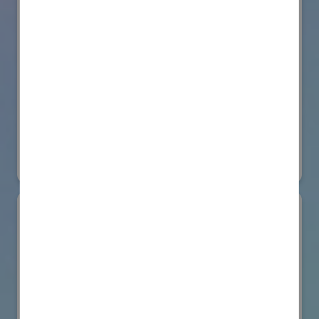
株式会社BIOISM
物流システム・ロボットゾーン
#情報機器・システム
オンライン出展のみ