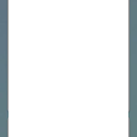
VicOne
国際ロボット展
#要素技術
オンライン出展のみ