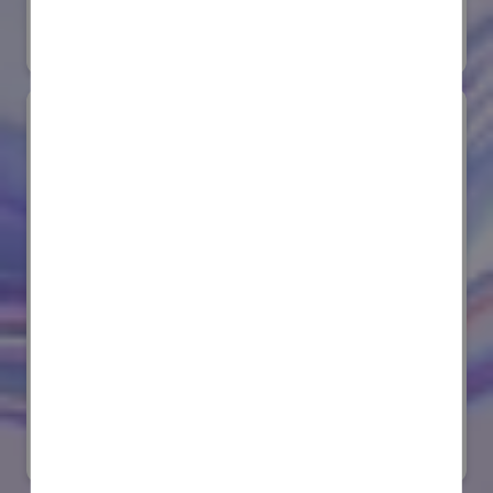
#要素技術
オンライン出展のみ
サンゴバン株式会社
国際ロボット展
#要素技術
リアル会場小間番号 : E8-08