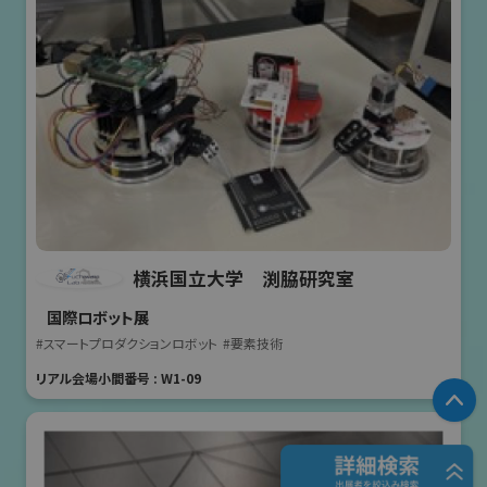
横浜国立大学 渕脇研究室
国際ロボット展
#スマートプロダクションロボット
#要素技術
リアル会場小間番号 : W1-09
P