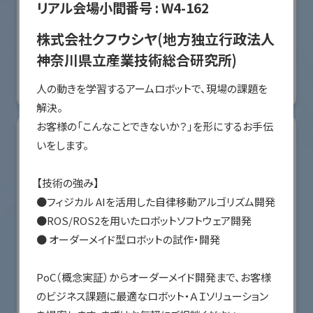
リアル会場小間番号 :
W4-162
オリエンタルモーター株式会社
株式会社クフウシヤ(地方独立行政法人
国際ロボット展
神奈川県立産業技術総合研究所)
#スマートプロダクションロボット
#要素技術
人の動きを学習するアームロボットで、現場の課題を
リアル会場小間番号 : W2-36
解決。

お客様の「こんなことできないか？」を形にするお手伝
いをします。 

【技術の強み】

●フィジカル AIを活用した自律移動アルゴリズム開発

●ROS/ROS2を用いたロボットソフトウェア開発

● オーダーメイド型ロボットの試作・開発 

PoC（概念実証）からオーダーメイド開発まで、お客様
川崎重工業株式会社
のビジネス課題に最適なロボット・ＡＩソリューション