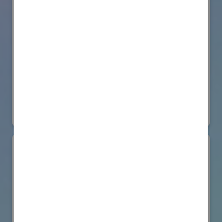
株式会社BIOISM
物流システム・ロボットゾーン
#情報機器・システム
オンライン出展のみ