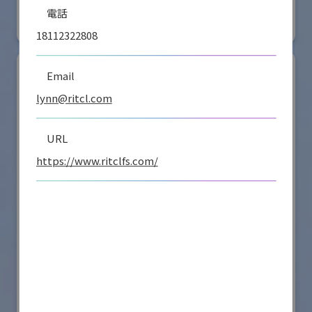
電話
#要素技術
リアル会場小間番号 : E4-16
18112322808
Email
lynn@ritcl.com
URL
https://www.ritclfs.com/
シナノケンシ株式会社
国際ロボット展
#スマートプロダクションロボット
#要素技術