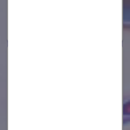
株式会社ダイヘン
国際ロボット展
#スマートプロダクションロボット
リアル会場小間番号 : E6-20
AIセーフティ・インスティテュート(AISI)
国際ロボット展