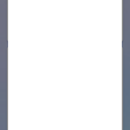
日本ローターバッハ株式会社
国際ロボット展
#要素技術
リアル会場小間番号 : W4-73