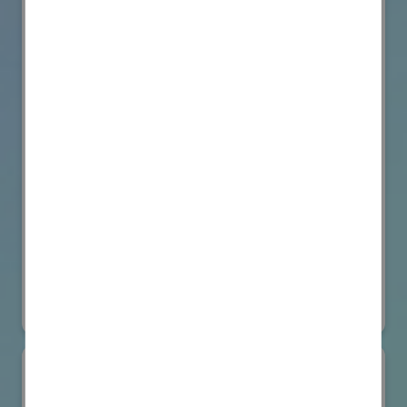
VicOne
国際ロボット展
#要素技術
オンライン出展のみ