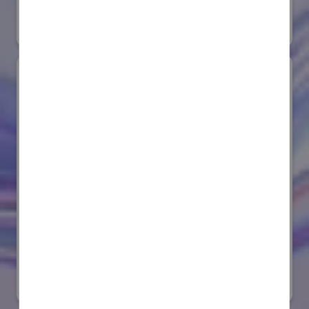
#要素技術
オンライン出展のみ
サンゴバン株式会社
国際ロボット展
#要素技術
リアル会場小間番号 : E8-08