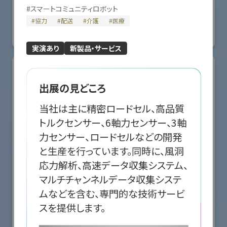
国際ロボット展
#
スマートコミュニティロボット
#スマートプロダクションロボット
#スマートコミュニティロボット
#
協力
#
配送
#
介護
#
医療
#要素技術
リアル会場小間番号 : E5-10
実演あり
新製品・サービス
出展の見どころ
当社は主に精密ロードセル、⾼品質
トルクセンサー、6軸⼒センサー、3軸
⼒センサー、ロードセルなどの開発
と⽣産を⾏っています。同時に、⾵洞
応⼒解析、⾼速データ収集システム、
マルチチャンネルデータ収集システ
ムなどを含む、専⾨的な技術サービ
株式会社クリエイティブテクノロジー
スを提供します。