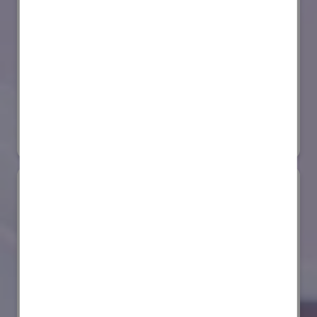
セイコーエプソン株式会社
国際ロボット展
#スマートプロダクションロボット
#要素技術
リアル会場小間番号 : E4-03