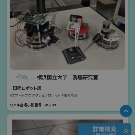
横浜国立大学 渕脇研究室
国際ロボット展
#スマートプロダクションロボット
#要素技術
リアル会場小間番号 : W1-09
P