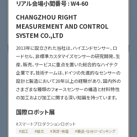
リアル会場小間番号 :
W4-60
オリエンタルモーター株式会社
CHANGZHOU RIGHT
国際ロボット展
MEASUREMENT AND CONTROL
#スマートプロダクションロボット
#要素技術
SYSTEM CO.,LTD
リアル会場小間番号 : W2-36
2013年に設⽴された当社は、ハイエンドセンサー、ロ
ードセル、⾮標準カスタマイズセンサーの研究開発、⽣
産、販売、サービスに重点を置いた総合的なハイテク
企業です。技術チームは、ドイツの先進的なセンサーの
設計と製造において20年以上の経験があり、国内外の
さまざまな種類のフォースセンサーの構造と材料特性
の加⼯および加⼯に関する深い知識を持っています。
国際ロボット展
#
スマートプロダクションロボット
川崎重工業株式会社
#
加工
#
組立
#
測定・検査
#
搬送・仕分け・ピッキング