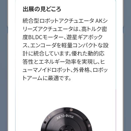
国際ロボット展
出展の見どころ
#スマートプロダクションロボット
#スマートコミュニティロボット
#要素技術
統合型ロボットアクチュエータ AKシ
リアル会場小間番号 : E5-10
リーズアクチュエータは、高トルク密
度BLDCモーター、遊星ギアボック
ス、エンコーダを軽量コンパクトな設
計に統合しています。優れた動的応
答性とエネルギー効率を実現し、ヒ
ューマノイドロボット、外骨格、ロボッ
トアームに最適です。
株式会社クリエイティブテクノロジー