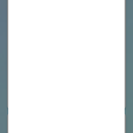
VicOne
国際ロボット展
#要素技術
オンライン出展のみ