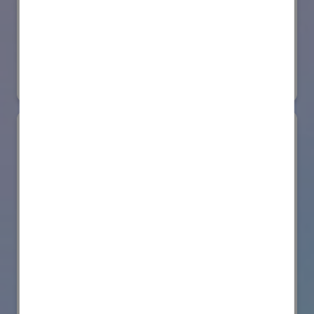
日本ローターバッハ株式会社
国際ロボット展
#要素技術
リアル会場小間番号 : W4-73