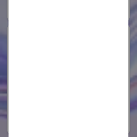
#要素技術
オンライン出展のみ
サンゴバン株式会社
国際ロボット展
#要素技術
リアル会場小間番号 : E8-08