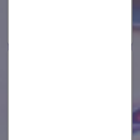
株式会社ダイヘン
国際ロボット展
#スマートプロダクションロボット
リアル会場小間番号 : E6-20
AIセーフティ・インスティテュート(AISI)
国際ロボット展