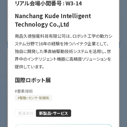
リアル会場小間番号 :
W3-14
オリエンタルモーター株式会社
Nanchang Kude Intelligent
国際ロボット展
Technology Co.,Ltd
#スマートプロダクションロボット
#要素技術
南昌久徳智能科技有限公司は、ロボット工学の動力シ
リアル会場小間番号 : W2-36
ステム分野で16年の経験を持つハイテク企業として、
独自に開発した準直結駆動技術システムを活用し、世
界中のインテリジェント機器に高精度ソリューションを
提供しています。
国際ロボット展
#
要素技術
#
駆動・センサ・制御系
実演あり
新製品・サービス
川崎重工業株式会社