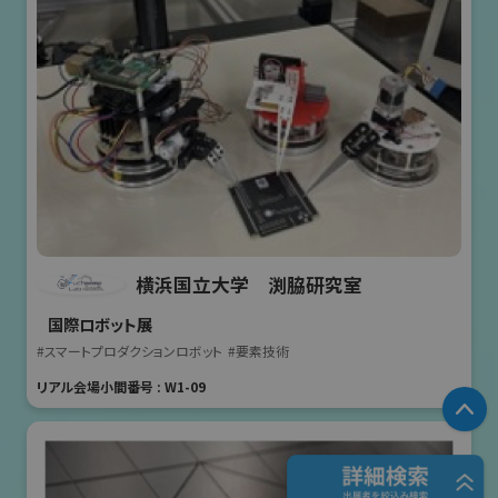
横浜国立大学 渕脇研究室
国際ロボット展
#スマートプロダクションロボット
#要素技術
リアル会場小間番号 : W1-09
P