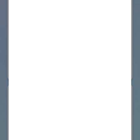
株式会社BIOISM
物流システム・ロボットゾーン
#情報機器・システム
オンライン出展のみ