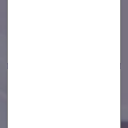
セイコーエプソン株式会社
国際ロボット展
#スマートプロダクションロボット
#要素技術
リアル会場小間番号 : E4-03