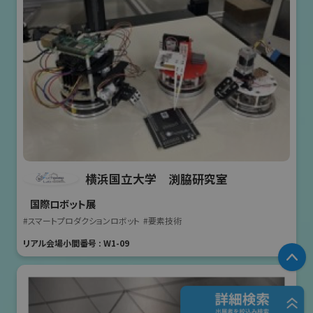
横浜国立大学 渕脇研究室
国際ロボット展
#スマートプロダクションロボット
#要素技術
リアル会場小間番号 : W1-09
P