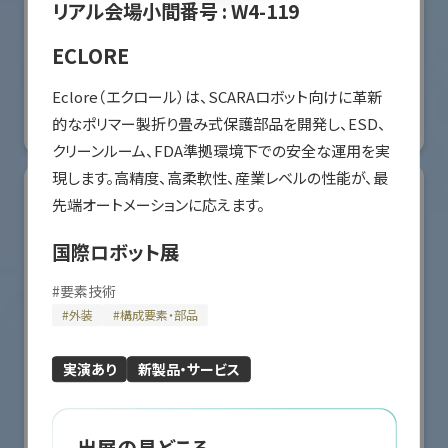
リアル会場小間番号 :
W4-119
オリエンタルモーター株式会社
ECLORE
国際ロボット展
Eclore（エクロール）は、SCARAロボット向けに革新
#スマートプロダクションロボット
#要素技術
的なポリマー製折り畳み式保護部品を開発し、ESD、
リアル会場小間番号 : W2-36
クリーンルーム、FDA準拠環境下での安全な運用を実
現します。高精度、高柔軟性、産業レベルの性能が、最
先端オートメーションに応えます。
国際ロボット展
#
要素技術
#
外装
#
構成要素・部品
実演あり
新製品・サービス
川崎重工業株式会社
出展の見どころ