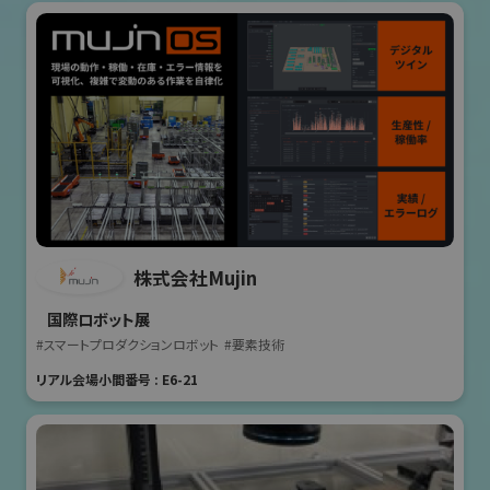
株式会社Mujin
国際ロボット展
#スマートプロダクションロボット
#要素技術
リアル会場小間番号 : E6-21