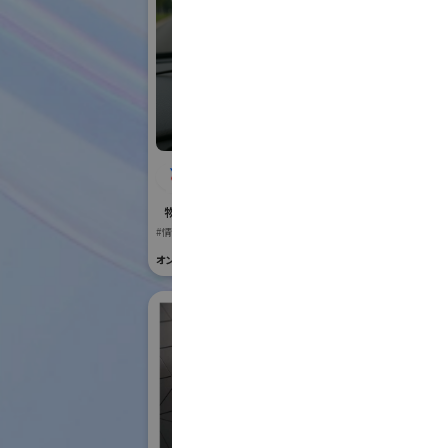
株式会社BIOISM
Vi
物流システム・ロボットゾーン
国際ロボット
#情報機器・システム
#要素技術
オンライン出展のみ
オンライン出展の
株
ク