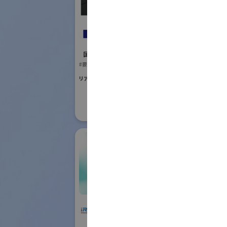
国際ロボット
#要素技術
レイデント工業株式
リアル会場小間番号 :
会社
国際ロボット展
#要素技術
リアル会場小間番号 : E5-13
株式会社IHI物流産業
IFR In
システム
Feder