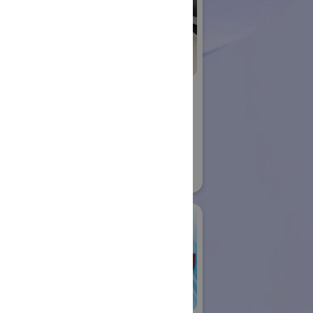
ujin
横浜国立大学 渕脇
ロボット
研究室
国際ロボット展
21
#スマートプロダクションロボット
#要素技術
リアル会場小間番号 : W1-09
アールティ