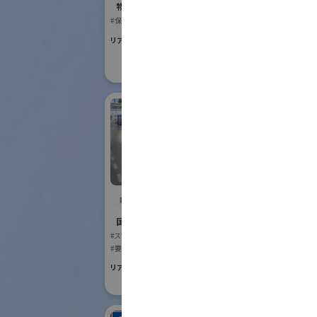
Robot
物流システム・ロボットゾーン
#保管・ピッキングシステム
国際ロボット
#スマートプロダク
リアル会場小間番号 : E6-17
#スマートコミュニ
リアル会場小間番号 :
IDEC株式会社
アイ
式会
国際ロボット展
#スマートコミュニティロボット
国際ロボット
#要素技術
#スマートプロダク
リアル会場小間番号 : W2-24
リアル会場小間番号 :