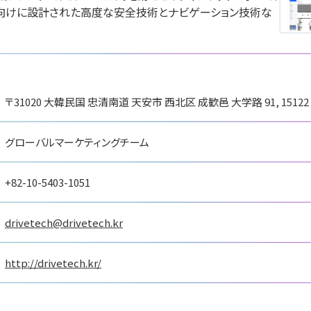
展
用向けに設計された高度な安全技術とナビゲーション技術な
国際ロボット展
ションロボット
国際ロボット展
#スマートプロダクション
ティロボット
#要素技術
リアル会場小間番号 : W2-
 W2-25
リアル会場小間番号 : E5-05
〒31020 大韓民国 忠清南道 天安市 西北区 成歓邑 大学路 91, 15122
グローバルマーケティングチーム
+82-10-5403-1051
drivetech@drivetech.kr
http://drivetech.kr/
ートロボティクス
スペイシ
ジェービーエムエンジ
会社