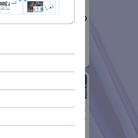
ロボット
01
株式会社不二越
国際ロボット展
#スマートプロダクションロボット
#要素技術
リアル会場小間番号 : E6-06
住友重機械工業株式会
社 PTC事業部
ャル
国際ロボット展