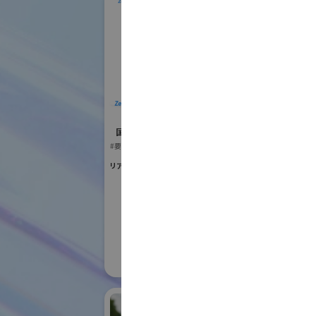
ZeroErr Global
T
Limited
国際ロボット
国際ロボット展
#スマートプロダク
#要素技術
#要素技術
リアル会場小間番号 : W2-12
リアル会場小間番号 :