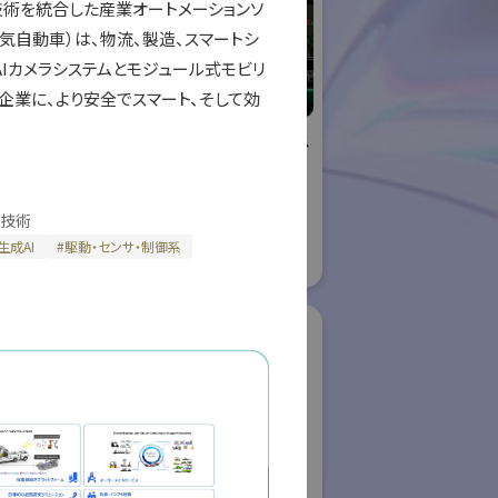
ョン技術を統合した産業オートメーションソ
電気自動車）は、物流、製造、スマートシ
Iカメラシステムとモジュール式モビリ
ー企業に、より安全でスマート、そして効
リエイティブ
株式会社ケーメックス
ー
ONE
国際ロボット展
技術
ロボット
#スマートプロダクションロボット
ボット
#スマートコミュニティロボット
・生成AI
#
駆動・センサ・制御系
#要素技術
08
リアル会場小間番号 : E4-16
ク株式会社