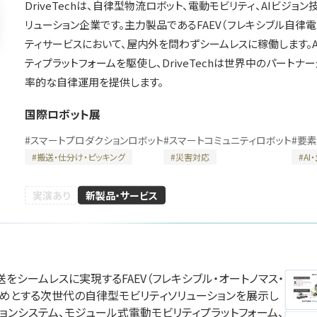
DriveTechは、自律型物流ロボット、電動モビリティ、AIビジ
リューション企業です。主力製品であるFAEV（フレキシブル自律
ティサービスにおいて、屋内外を問わずシームレスに稼働します。A
ティプラットフォームを駆使し、DriveTechは世界中のパートナ
川崎重工業株式会
率的な自律運用を提供します。
エンタルモーター
株式会社ク
社
会社
テクノロジ
国際ロボット展
国際ロボット展
展
国際ロボット展
#スマートプロダクションロボット
#
スマートプロダクションロボット
#
スマートコミュニティロボット
#
要素
#スマートコミュニティロボット
ションロボット
#スマートプロダクション
#要素技術
#スマートコミュニティロ
#
搬送・仕分け・ピッキング
#
災害対応
#
AI
リアル会場小間番号 : E5-10
 W2-36
リアル会場小間番号 : E5-
実演あり
新製品・サービス
輸送をシームレスに実現するFAEV（フレキシブル・オートノマス・
イドー株式会社
じめとする次世代の自律型モビリティソリューションを展示し
ハイデンハイン株式
ファナッ
ジョンシステム、モジュール式電動モビリティプラットフォーム、
会社