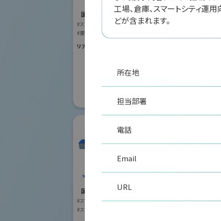
国際ロボット
工場、倉庫、スマートシティ運
#スマートプロダク
国際ロボット展
どが含まれます。
#スマートコミュニ
#スマートプロダクションロボット
#要素技術
リアル会場小間番号 :
#要素技術
リアル会場小間番号 : W2-41
所在地
担当部署
電話
Email
株式会社安川電機
URL
国際ロボット展
#スマートプロダクションロボット
リモ
#スマートコミュニティロボット
株式
#要素技術