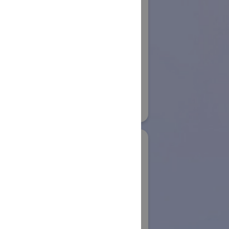
株式会社アイエイア
イ
ロボット
ボット
国際ロボット展
#スマートプロダクションロボット
32
#要素技術
リアル会場小間番号 : E4-09
業株式会社
IDS Imaging