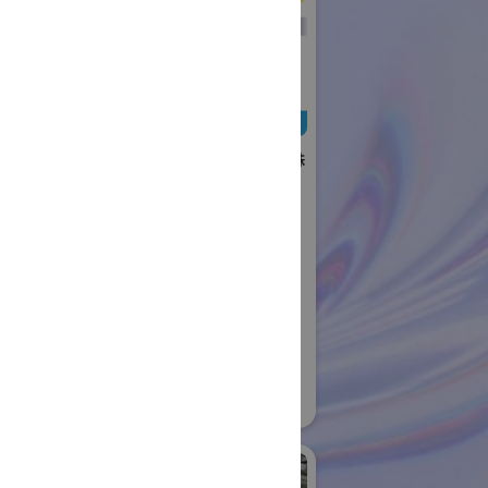
日本ローターバッハ株
式会社
国際ロボット展
#要素技術
リアル会場小間番号 : W4-73
社日伝
ロボット
04