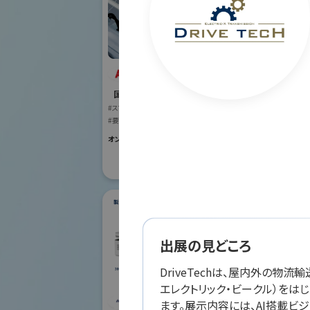
ABB株式会社
オリ
国際ロボット展
株式
#スマートプロダクションロボット
#要素技術
国際ロボット
#スマートプロダク
オンライン出展のみ
#要素技術
リアル会場小間番号 :
出展の見どころ
DriveTechは、屋内外の物流
ダ
エレクトリック・ビークル）をは
シナノケンシ株式会
ます。展示内容には、AI搭載ビ
社