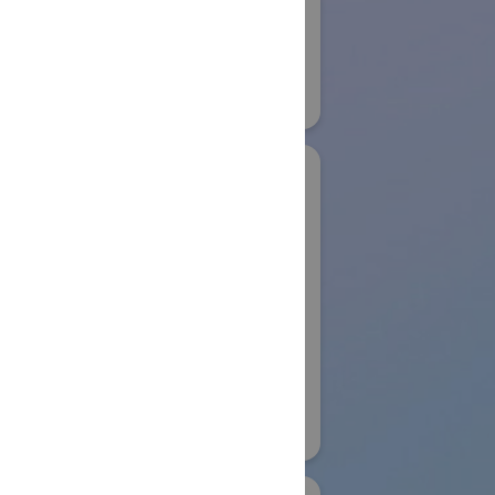
Development
22
Systems GmbH
物流システム・ロボットゾーン
#保管・ピッキングシステム
#その他
リアル会場小間番号 : E6-04
木製作所
Aoting Intelligent
コイワイ)
Technology Co.,Ltd
ノベーション
国際ロボット展
ンwithかな
#スマートコミュニティロボット
リアル会場小間番号 : W4-63
153