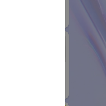
#スマートプロダクションロボット
#スマートコミュニティロボット
#要素技術
10
リアル会場小間番号 : E5-20
バン株式会社
シュンク・ジャパン株
式会社
国際ロボット展
08
#要素技術
リアル会場小間番号 : W2-26