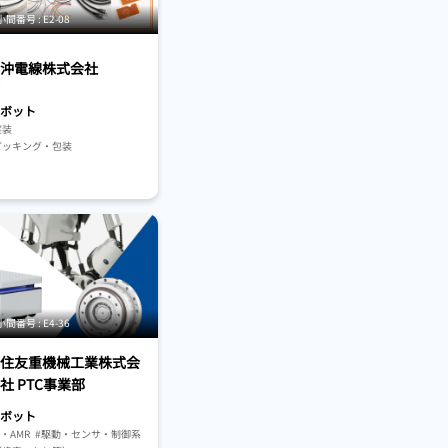
番号 : E2-08
沖電線株式会社
ボット
実装
ピッキング・包装
ンサ・制御系
#開発・設計
#ビジョンシステム
番号 : E4-36
住友重機械工業株式会
社 PTC事業部
ボット
P・AMR
#駆動・センサ・制御系