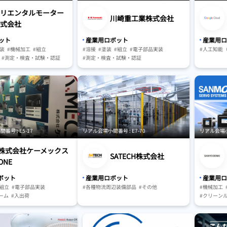
リエンタルモーター
川崎重工業株式会社
式会社
ット
産業用ロボット
産業用ロ
装
#機械加工
#組立
#溶接
#塗装
#組立
#電子部品実装
#人工知能（
#測定・検査・試験・認証
#測定・検査・試験・認証
実証
#入出荷
#研究・開発・実証
#入出荷
ンドリング・搬送
#マテリアルハンドリング・搬送
・制御系
#工場向け
#保管・ピッキングシステム
テム
#AGV・GTP・AMR
#その他
ングシステム
AMR
号 : E5-17
リアル会場小間番号 : E7-70
リアル会場小間
株式会社ケーメックス
SATECH株式会社
ONE
ボット
産業用ロボット
産業用ロ
#組立
#電子部品実装
#各種物流周辺装備部品
#その他
#機械加工
ーム
#入出荷
#クリーン
ハンドリング・搬送
#測定・検
サ・制御系
#研究・開
テナンス
#工場向け
#マテリア