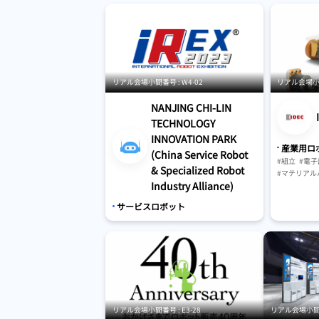
リアル会場小間番号 : W4-02
リアル会場小間番
NANJING CHI-LIN
TECHNOLOGY
INNOVATION PARK
産業用ロ
(China Service Robot
#組立
#電
& Specialized Robot
#マテリアル
Industry Alliance)
#保管・ピッ
#AGV・GTP
サービスロボット
リアル会場小間番号 : E3-28
リアル会場小間番号