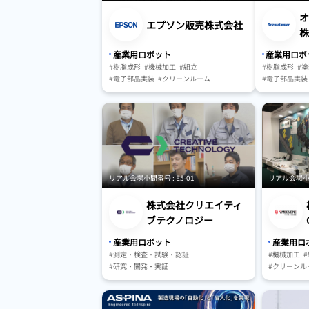
オ
エプソン販売株式会社
株
産業用ロボット
産業用ロボ
#樹脂成形
#機械加工
#組立
#樹脂成形
#塗
#電子部品実装
#クリーンルーム
#電子部品実装
#測定・検査・試験・認証
#研究・開発・
#マテリアルハンドリング・搬送
#マテリアルハ
#駆動・センサ・制御系
#駆動・センサ
#保管・ピッキングシステム
#ビジョンシス
#AGV・GTP・AMR
#保管・ピッキ
#AGV・GTP・
リアル会場小間番号 : E5-01
リアル会場小間番
株式会社クリエイティ
ブテクノロジー
産業用ロボット
産業用ロ
#測定・検査・試験・認証
#機械加工
#研究・開発・実証
#クリーンル
#マテリアルハンドリング・搬送
#マテリアル
#保管・ピッキングシステム
#駆動・セン
#保守・メン