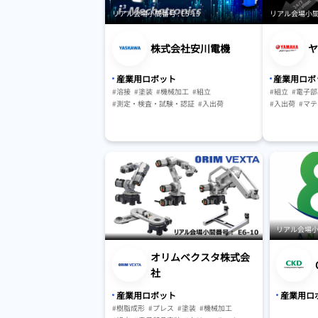
リアル会場小間番号 : E5-15
リアル会場小間番号
株式会社安川電機
ヤ
産業用ロボット
産業用ロボ
#溶接
#塗装
#機械加工
#組立
#組立
#電子
#測定・検査・試験・認証
#入出荷
#入出荷
#マ
#マテリアルハンドリング・搬送
#保管・ピッキ
#保管・ピッキングシステム
#AGV・GTP・
#AGV・GTP・AMR
#駆動・センサ・制御系
#人工知能（AI）
リアル会場小間番
オリムベクスタ株式会
社
産業用ロボット
産業用ロ
#樹脂成形
#プレス
#塗装
#機械加工