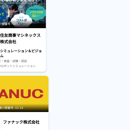
ピッキング・包装
ンサ・制御系
（歯車、ねじ等）
#開発・設計
ンテナンス
#工場向け
売業向け
#サービス業向け
番号 : E8-50
シミュレーション
らし
住友商事マシネックス
・災害対応・建設
株式会社
業・スマート農業・食品産業
送機器
#仕分け装置・ソーター
シミュレーション＆ビジョ
・システム
ム
・システム
定・検査・試験・認証
・システム
#ロボットシミュレーション
周辺装備部品
システム
#人材育成・教育
間番号 : E2-18
ファナック株式会社