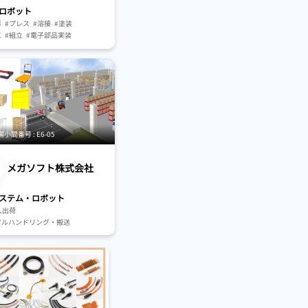
ロボット
形
#プレス
#溶接
#塗装
工
#組立
#電子部品実装
ンルーム
検査・試験・認証
アルハンドリング・搬送
ピッキングシステム
TP・AMR
#人工知能（AI）
間番号 : E6-05
メガソフト株式会社
ステム・ロボット
入出荷
アルハンドリング・搬送
・ピッキング・包装
#工場向け
小売業向け
装置・ソーター
器・システム
ピッキングシステム
TP・AMR
#搬送機器・システム