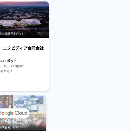
間番号 : E7-13
エヌビディア合同会社
スロボット
（AI）
#工場向け
小売業向け
トシミュレーション
TP・AMR
番号 : W3-05