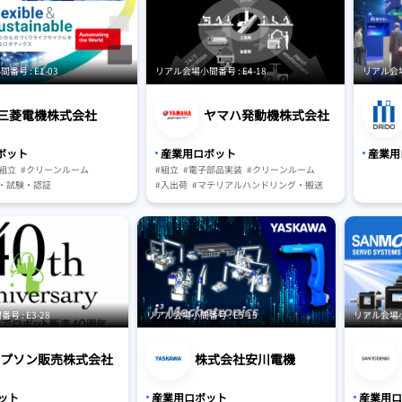
号 : E1-03
リアル会場小間番号 : E4-18
リアル会場小
三菱電機株式会社
ヤマハ発動機株式会社
ボット
産業用ロボット
産業用
#組立
#クリーンルーム
#組立
#電子部品実装
#クリーンルーム
・試験・認証
#入出荷
#マテリアルハンドリング・搬送
・実証
#保管・ピッキングシステム
ハンドリング・搬送
#AGV・GTP・AMR
キングシステム
・AMR
#駆動・センサ・制御系
I）
 : E3-28
リアル会場小間番号 : E5-15
リアル会場小間
プソン販売株式会社
株式会社安川電機
ット
産業用ロボット
産業用ロ