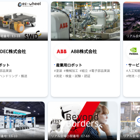
号 : E3-18
リアル会場小
IDEC株式会社
ABB株式会社
ボット
産業用ロボット
サービ
子部品実装
#塗装
#機械加工
#組立
#電子部品実装
#人工知能
ハンドリング・搬送
#測定・検査・試験・認証
#物流・
キングシステム
#マテリアルハンドリング・搬送
#ロボッ
・AMR
#仕分け・ピッキング・包装
#AGV・G
#AGV・GTP・AMR
 : E6-10
リアル会場小間番号 : E7-69
リアル会場小間