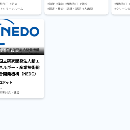
機械加工
#組立
#溶接
#塗装
#機械加工
#組立
#機械加工
#クリーンルーム
#測定・検査・試験・認証
#入出荷
#クリーン
試験・認証
#マテリアルハンドリング・搬送
#測定・検
ンドリング・搬送
#保管・ピッキングシステム
#研究・開
・制御系
#AGV・GTP・AMR
#駆動・センサ・制御系
#マテリア
ングシステム
#人工知能（AI）
#仕分け・
AMR
#駆動・セ
#構成要素
#保守・メ
#物流・小
号 : E7-35
#ロボット
#生活・暮
国立研究開発法人新エ
#インフラ
ネルギー・産業技術総
#農林水産
合開発機構（NEDO）
#ベルト搬
#包装機器
ロボット
#情報機器
し
#搬送機器
災害対応・建設
#各種物流
業・スマート農業・食品産業
教育
#人工知能（AI）