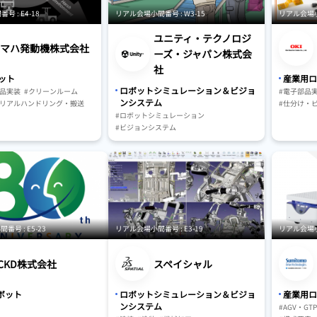
 : E4-18
リアル会場小間番号 : W3-15
リアル会場小間
ユニティ・テクノロジ
マハ発動機株式会社
ーズ・ジャパン株式会
社
ット
産業用ロ
ロボットシミュレーション＆ビジョ
部品実装
#クリーンルーム
#電子部品
ンシステム
テリアルハンドリング・搬送
#仕分け・
#ロボットシミュレーション
ングシステム
#駆動・セ
#ビジョンシステム
AMR
#工場向け
号 : E5-23
リアル会場小間番号 : E3-19
リアル会場小間
CKD株式会社
スペイシャル
ボット
ロボットシミュレーション＆ビジョ
産業用ロ
ンシステム
#AGV・GT