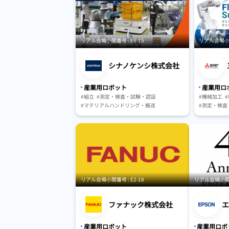
リアル会場小間番号 : E6-15
リアル会場小間番
シナノケンシ株式会社
産業用ロボット
産業用ロ
#組立
#測定・検査・試験・認証
#機械加工
#マテリアルハンドリング・搬送
#測定・検査
#保管・ピッキングシステム
#研究・開発
#AGV・GTP・AMR
#駆動・センサ・制御系
#マテリアル
#保管・ピッ
#AGV・GTP
#人工知能（A
リアル会場小間番号 : E2-18
リアル会場小間番号
ファナック株式会社
エ
産業用ロボット
産業用ロボ