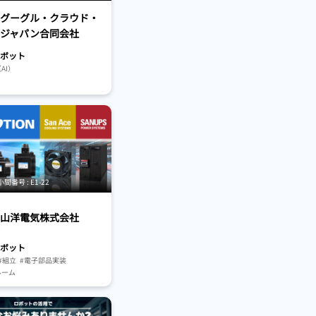
グーグル・クラウド・
ジャパン合同会社
ボット
AI）
番号 : E1-22
山洋電気株式会社
ボット
#組立
#電子部品実装
ルーム
査・試験・認証
発・実証
#入出荷
ルハンドリング・搬送