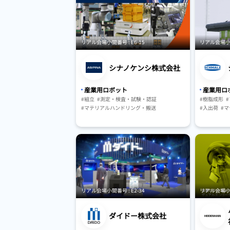
#物流・小売
#インフラ・
#農林水産
#介護・福祉
#ベルト搬送
リアル会場小間番号 : E6-15
リアル会場小間番
#包装機器・
#情報機器・
#保管・ピッ
シナノケンシ株式会社
#AGV・GTP
産業用ロボット
産業用ロ
#組立
#測定・検査・試験・認証
#樹脂成形
#マテリアルハンドリング・搬送
#入出荷
#
#保管・ピッキングシステム
#仕分け・ピ
#AGV・GTP・AMR
#駆動・センサ・制御系
#駆動・セン
#物流・小売
#保管・ピッ
#搬送機器・
#各種物流周
リアル会場小間番号 : E2-34
リアル会場小間番
ダイドー株式会社