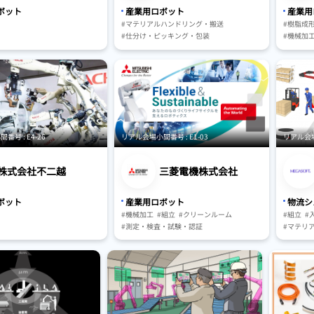
ボット
産業用ロボット
産業用
#マテリアルハンドリング・搬送
#樹脂成
#仕分け・ピッキング・包装
#機械加
#駆動・センサ・制御系
#人工知能（AI）
#クリー
#開発・設計
#工場向け
#測定・
#物流・小売業向け
#サービス業向け
#マテリ
#ロボットシミュレーション
#保管・
#ビジョンシステム
#生活・暮らし
#AGV・G
#農林水産業・スマート農業・食品産業
#保管・ピッキングシステム
#AGV・GTP・AMR
号 : E4-26
リアル会場小間番号 : E1-03
リアル会場小
株式会社不二越
三菱電機株式会社
ボット
産業用ロボット
物流シ
#機械加工
#組立
#クリーンルーム
#組立
#
#測定・検査・試験・認証
#マテリ
#研究・開発・実証
#仕分け
#マテリアルハンドリング・搬送
#物流・
#保管・ピッキングシステム
#仕分け
#AGV・GTP・AMR
#駆動・センサ・制御系
#包装機
#人工知能（AI）
#保管・
#AGV・G
#その他