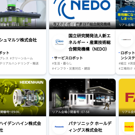
業向け
#生活・暮らし
#仕分け・
災害対応・建設
#駆動・セ
業・スマート農業・食品産業
#構成要素
・医療・健康
#保守・メ
機器
#仕分け装置・ソーター
#物流・小
号 : E1-11
リアル会場小間番号 : E7-35
リアル会場小間
システム
#ロボット
システム
#生活・暮
国立研究開発法人新エ
キングシステム
#インフラ
シュマルツ株式会社
ネルギー・産業技術総
・AMR
#搬送機器・システム
#農林水産
合開発機構（NEDO）
#ベルト搬
ボット
ロボット
#包装機器
サービスロボット
ンシステ
#プレス
#クリーンルーム
#情報機器
#生活・暮らし
マテリアルハンドリング・搬送
#組立
#測
#搬送機器
#インフラ・災害対応・建設
ッキング・包装
#工場向け
#各種物流
#農林水産業・スマート農業・食品産業
サ・制御系
#工場向け
#ビジョン
#人材育成・教育
#人工知能（AI）
業向け
キングシステム
システム
辺装備部品
号 : E5-36
リアル会場小間番号 : E7-58
リアル会場小
ハイデンハイン株式会
パナソニック ホールデ
社
ィングス株式会社