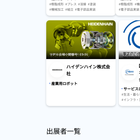
#樹脂成形
#プレス
#溶接
#塗装
#樹脂成形
#
#機械加工
#組立
#電子部品実装
#電子部品実装
#クリーンルーム
#測定・検査・
#測定・検査・試験・認証
#マテリアルハ
#マテリアルハンドリング・搬送
#駆動・センサ
#保管・ピッキングシステム
#保管・ピッキ
#AGV・GTP・AMR
#人工知能（AI）
#AGV・GTP・
リアル会場小間番号 : E5-36
リアル会場小間番
ハイデンハイン株式会
社
産業用ロボット
サービス
#生活・暮ら
#インフラ・
#農林水産
#人材育成・
出展者一覧