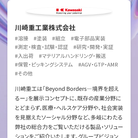
川崎重工業株式会社
#
溶接
#
塗装
#
組立
#
電子部品実装
#
測定・検査・試験・認証
#
研究・開発・実証
#
入出荷
#
マテリアルハンドリング・搬送
#
保管・ピッキングシステム
#
AGV・GTP・AMR
#
その他
川崎重工は「Beyond Borders―境界を超え
るー」を展示コンセプトに、既存の産業分野に
とどまらず、医療・ヘルスケア分野や、社会実装
を見据えたソーシャル分野など、多岐にわたる
弊社の総合力をご覧いただける製品・ソリュー
ションをご紹介いたします。グループビジョン